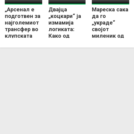
„Арсенал е
Двајца
Мареска сака
подготвен за
„коцкари“ ја
да го
најголемиот
измамија
„украде“
трансфер во
логиката:
својот
клупската
Како од
миленик од
историја“
нисколигаши
Челзи во
станаа хит во
Сити
Премиер
лигата