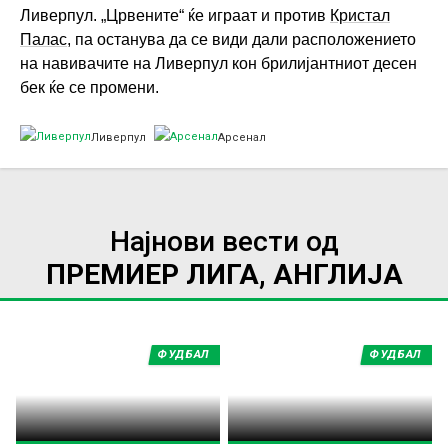
Ливерпул. „Црвените“ ќе играат и против
Кристал
Палас
, па останува да се види дали расположението
на навивачите на Ливерпул кон брилијантниот десен
бек ќе се промени.
Ливерпул
Арсенал
Најнови вести од
ПРЕМИЕР ЛИГА, АНГЛИЈА
ФУДБАЛ
ФУДБАЛ