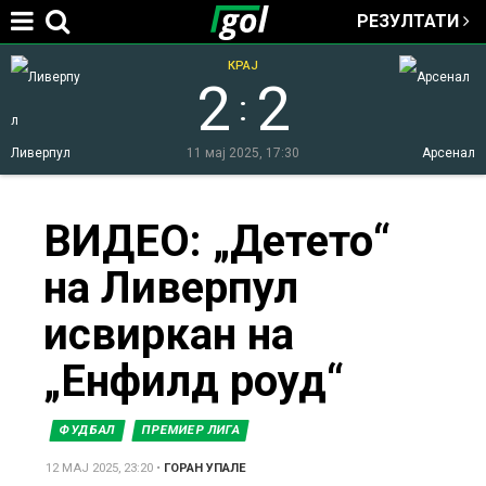
РЕЗУЛТАТИ
Jump to navigation
КРАЈ
2
2
:
Ливерпул
11 мај 2025, 17:30
Арсенал
You
ВИДЕО: „Детето“
на Ливерпул
are
исвиркан на
here
„Енфилд роуд“
ФУДБАЛ
ПРЕМИЕР ЛИГА
12 МАЈ 2025, 23:20
•
ГОРАН УПАЛЕ