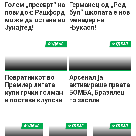
Голем „пресврт“ на
Германец од „Ред
повидок: Рашфорд
бул“ школата е нов
може да остане во
менаџер на
Јунајтед!
Њукасл!
ФУДБАЛ
ФУДБАЛ
Повратникот во
Арсенал ја
Премиер лигата
активираше првата
купи грчки голман
БОМБА, Бразилец
и постави клупски
го засили
рекорд
шампионот!
ФУДБАЛ
ФУДБАЛ
ФУДБАЛ