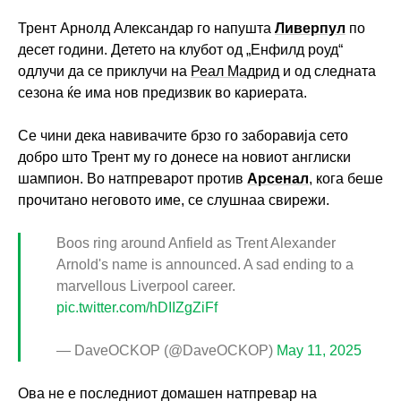
Трент Арнолд Александар го напушта
Ливерпул
по
десет години. Детето на клубот од „Енфилд роуд“
одлучи да се приклучи на
Реал Мадрид
и од следната
сезона ќе има нов предизвик во кариерата.
Се чини дека навивачите брзо го заборавија сето
добро што Трент му го донесе на новиот англиски
шампион. Во натпреварот против
Арсенал
, кога беше
прочитано неговото име, се слушнаа свирежи.
Boos ring around Anfield as Trent Alexander
Arnold's name is announced. A sad ending to a
marvellous Liverpool career.
pic.twitter.com/hDIIZgZiFf
— DaveOCKOP (@DaveOCKOP)
May 11, 2025
Ова не е последниот домашен натпревар на