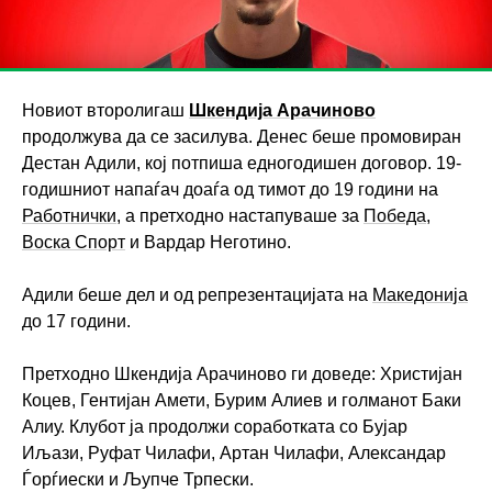
Новиот второлигаш
Шкендија Арачиново
продолжува да се засилува. Денес беше промовиран
Дестан Адили, кој потпиша едногодишен договор. 19-
годишниот напаѓач доаѓа од тимот до 19 години на
Работнички
, а претходно настапуваше за
Победа
,
Воска Спорт
и Вардар Неготино.
Адили беше дел и од репрезентацијата на
Македонија
до 17 години.
Претходно Шкендија Арачиново ги доведе: Христијан
Коцев, Гентијан Амети, Бурим Алиев и голманот Баки
Алиу. Клубот ја продолжи соработката со Бујар
Иљази, Руфат Чилафи, Артан Чилафи, Александар
Ѓорѓиески и Љупче Трпески.