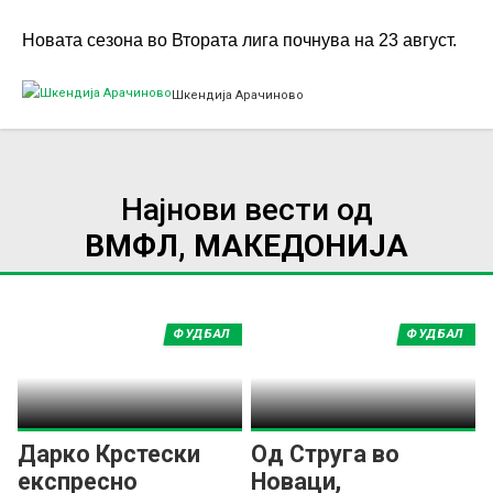
Новата сезона во Втората лига почнува на 23 август.
Шкендија Арачиново
Најнови вести од
ВМФЛ, МАКЕДОНИЈА
ФУДБАЛ
ФУДБАЛ
Дарко Крстески
Од Струга во
експресно
Новаци,