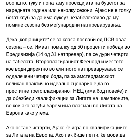
воопшто, туку и понатаму проекцијата на буџетот за
наредната година или неколку сезони. Ајакс не е толку
богат клуб за да има луксуз незабележливо да му
помине сезона без меѓународни натпреварувања.
Дека „копјаниците“ се за класа послаби од ПСВ оваа
сезона – се. Имаат помалку од 50 проценти победи во
Ередивизија (14 од 31 натпревар), па се дури четврти
на табелата. Второпласираниот Феенорд и местото
кое води директно во елитното натпреварување се
оддалечени четири бода, па за амстердамскиот
великан практично идеално сценарио е да го
престигне третопласираниот НЕЦ (има бод повеќе) и
да обезбеди квалификации за Лигата на шампионите,
во кои ако загуби барем има пласман во Лигата на
Европа како утеха.
Ако остане четврти, Ајакс ќе игра во квалификациите
за Лигата на Европа. Ако пак биде петти, ќе мора да