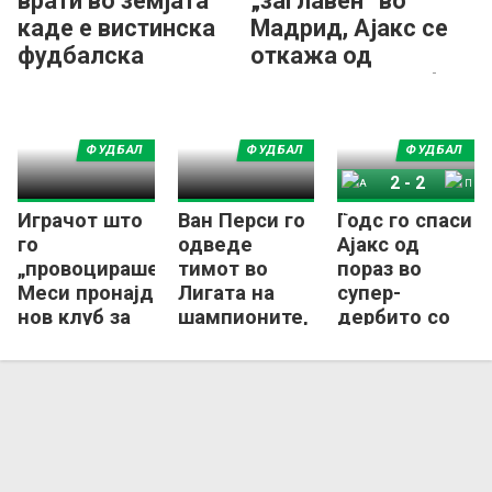
врати во земјата
„заглавен“ во
каде е вистинска
Мадрид, Ајакс се
фудбалска
откажа од
легенда
неговиот трансфер
ФУДБАЛ
ФУДБАЛ
ФУДБАЛ
2
-
2
Играчот што
Ван Перси го
Годс го спаси
Ајакс
ПСВ Ајндховен
го
одведе
Ајакс од
„провоцираше“
тимот во
пораз во
Меси пронајде
Лигата на
супер-
нов клуб за
шампионите,
дербито со
време на СП
па доби
ПСВ
отказ
Ајндховен