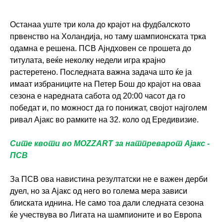
Останаа уште три кола до крајот на фудбалското
првенство на Холандија, но таму шампионската трка
одамна е решена. ПСВ Ајндховен се прошета до
титулата, веќе неколку недели игра крајно
растеретено. Последната важна задача што ќе ја
имаат избраниците на Петер Бош до крајот на оваа
сезона е наредната сабота од 20:00 часот да го
победат и, по можност да го понижат, својот најголем
ривал Ајакс во рамките на 32. коло од Ередивизие.
Сите квоти во MOZZART за натпреварот Ајакс -
ПСВ
За ПСВ ова навистина резултатски не е важен дерби
дуел, но за Ајакс од него во голема мера зависи
блиската иднина. Не само тоа дали следната сезона
ќе учествува во Лигата на шампионите и во Европа