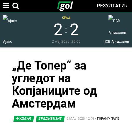
РЕЗУЛТАТИ
Jump to navigation
КРАЈ
2
2
:
Ајакс
2 мај 2026, 20:00
ПСВ Ајндховен
You
„Де Топер“ за
угледот на
are
Копјаниците од
here
Амстердам
ФУДБАЛ
ЕРЕДИВИЗИЕ
2 МАЈ 2026, 12:48
•
ГОРАН УПАЛЕ