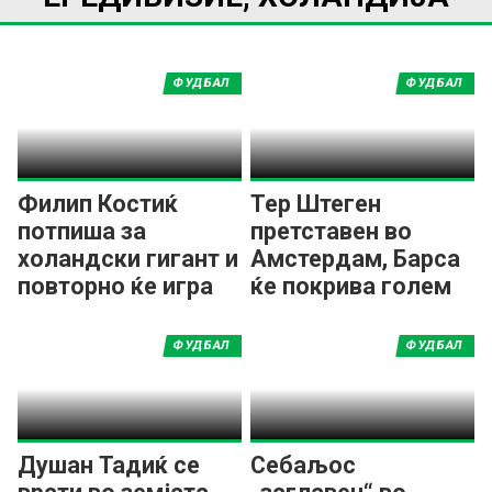
ФУДБАЛ
ФУДБАЛ
Филип Костиќ
Тер Штеген
потпиша за
претставен во
холандски гигант и
Амстердам, Барса
повторно ќе игра
ќе покрива голем
во ЛШ!
дел од платата
ФУДБАЛ
ФУДБАЛ
Душан Тадиќ се
Себаљос