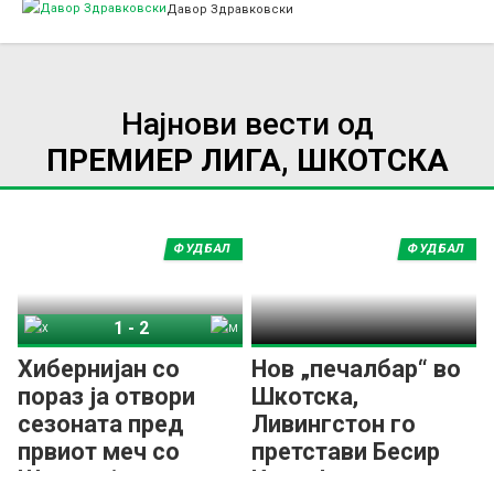
Давор Здравковски
Најнови вести од
ПРЕМИЕР ЛИГА, ШКОТСКА
ФУДБАЛ
ФУДБАЛ
1
-
2
Хибернијан
Мадервел
Хибернијан со
Нов „печалбар“ во
пораз ја отвори
Шкотска,
сезоната пред
Ливингстон го
првиот меч со
претстави Бесир
Шкендија
Исени!