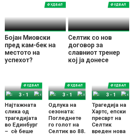
ФУДБАЛ
ФУДБАЛ
Бојан Миовски
Селтик со нов
пред кам-бек на
договор за
местото на
славниот тренер
успехот?
кој ја донесе
двојната круна
ФУДБАЛ
ФУДБАЛ
ФУДБАЛ
3
-
1
3
-
1
3
-
1
Најтажната
Одлука на
Трагедија на
Селтик
Хартс
Селтик
Хартс
Селтик
Хартс
слика од
сезоната:
Хартс, епски
трагедијата
Погледнете
пресврт на
во Единбург
го голот на
Селтик
– сè беше
Селтик во 88.
вреден нова