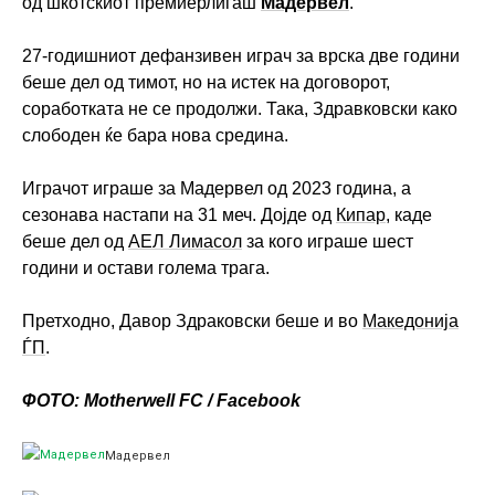
од шкотскиот премиерлигаш
Мадервел
.
27-годишниот дефанзивен играч за врска две години
беше дел од тимот, но на истек на договорот,
соработката не се продолжи. Така, Здравковски како
слободен ќе бара нова средина.
Играчот играше за Мадервел од 2023 година, а
сезонава настапи на 31 меч. Дојде од
Кипар
, каде
беше дел од
АЕЛ Лимасол
за кого играше шест
години и остави голема трага.
Претходно, Давор Здраковски беше и во
Македонија
ЃП
.
ФОТО: Motherwell FC / Facebook
Мадервел