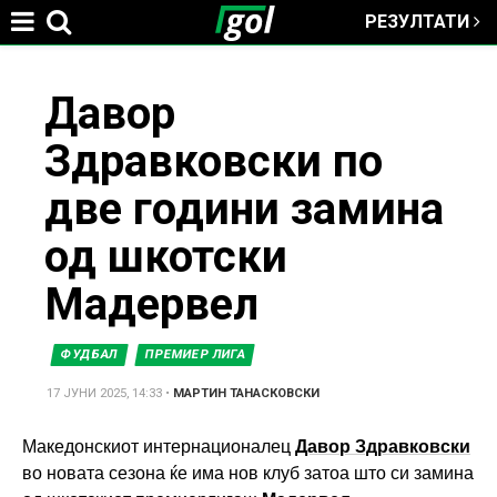
РЕЗУЛТАТИ
Jump to navigation
You
Давор
Здравковски по
are
две години замина
here
од шкотски
Мадервел
ФУДБАЛ
ПРЕМИЕР ЛИГА
17 ЈУНИ 2025, 14:33
•
МАРТИН ТАНАСКОВСКИ
Македонскиот интернационалец
Давор Здравковски
во новата сезона ќе има нов клуб затоа што си замина