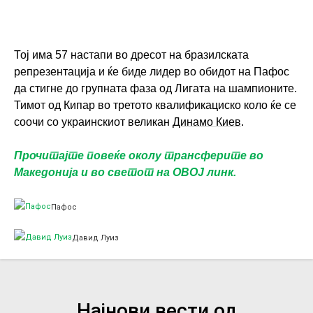
Тој има 57 настапи во дресот на бразилската
репрезентација и ќе биде лидер во обидот на Пафос
да стигне до групната фаза од Лигата на шампионите.
Тимот од Кипар во третото квалификациско коло ќе се
соочи со украинскиот великан
Динамо Киев
.
Прочитајте повеќе околу трансферите во
Македонија и во светот на ОВОЈ линк.
Пафос
Давид Луиз
Најнови вести од