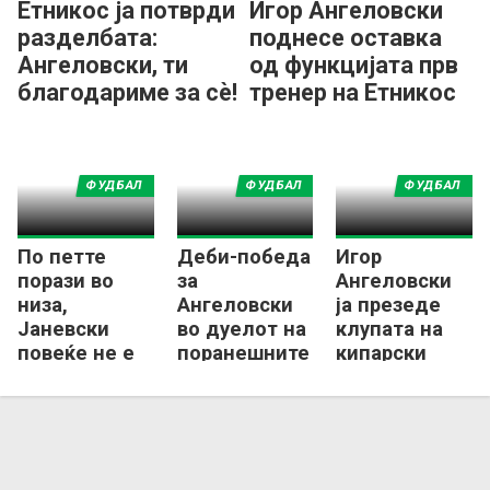
Етникос ја потврди
Игор Ангеловски
разделбата:
поднесе оставка
Ангеловски, ти
од функцијата прв
благодариме за сè!
тренер на Етникос
ФУДБАЛ
ФУДБАЛ
ФУДБАЛ
По петте
Деби-победа
Игор
порази во
за
Ангеловски
низа,
Ангеловски
ја презеде
Јаневски
во дуелот на
клупата на
повеќе не е
поранешните
кипарски
тренер на
македонски
Етникос, ќе
Красава
селектори на
работи со
Кипар
Милан
Илиевски