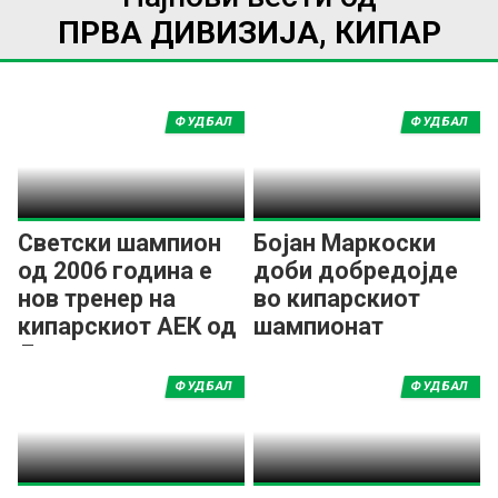
ПРВА ДИВИЗИЈА, КИПАР
ФУДБАЛ
ФУДБАЛ
Светски шампион
Бојан Маркоски
од 2006 година е
доби добредојде
нов тренер на
во кипарскиот
кипарскиот АЕК од
шампионат
Ларнака
ФУДБАЛ
ФУДБАЛ