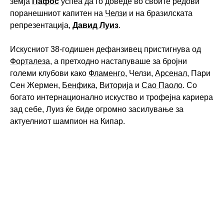
земја
Пафос
успеа да го доведе во своите редови
поранешниот капитен на
Челзи
и на бразилската
репрезентација,
Давид Луиз
.
Искусниот 38-годишен дефанзивец пристигнува од
Форталеза
, а претходно настапуваше за бројни
големи клубови како
Фламенго
, Челзи,
Арсенал
, Пари
Сен Жермен,
Бенфика
,
Виторија
и
Сао Паоло
. Со
богато интернационално искуство и трофејна кариера
зад себе, Луиз ќе биде огромно засилување за
актуелниот шампион на Кипар.