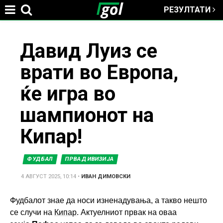
РЕЗУЛТАТИ
Jump to navigation
You
Давид Луиз се
врати во Европа,
are
ќе игра во
here
шампионот на
Кипар!
ФУДБАЛ
ПРВА ДИВИЗИЈА
4 АВГУСТ 2025, 10:14
•
ИВАН ДИМОВСКИ
Фудбалот знае да носи изненадувања, а такво нешто
се случи на
Кипар
. Актуелниот првак на оваа