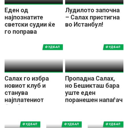
Еден од
Лудилото започна
најпознатите
– Салах пристигна
светски судии ќе
во Истанбул!
го поправа
судењето во
Турција
ФУДБАЛ
ФУДБАЛ
Салах го избра
Пропадна Салах,
новиот клуб и
но Бешикташ бара
станува
уште еден
најплатениот
поранешен напаѓач
фудбалер во
на Ливерпул!
Европа!?
ФУДБАЛ
ФУДБАЛ
ФУДБАЛ