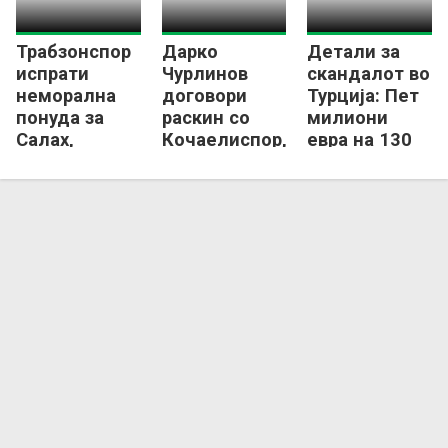
Трабзонспор
Дарко
Детали за
испрати
Чурлинов
скандалот во
неморална
договори
Турција: Пет
понуда за
раскин со
милиони
Салах,
Кочаелиспор,
евра на 130
Египќанецот
гледа кон
квота –
уште
Полска
голман дава
размислува!
гол!