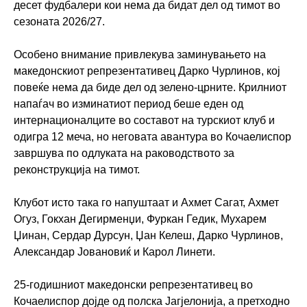
десет фудбалери кои нема да бидат дел од тимот во
сезоната 2026/27.
Особено внимание привлекува заминувањето на
македонскиот репрезентативец Дарко Чурлинов, кој
повеќе нема да биде дел од зелено-црните. Крилниот
напаѓач во изминатиот период беше еден од
интернационалците во составот на турскиот клуб и
одигра 12 меча, но неговата авантура во Кочаелиспор
завршува по одлуката на раководството за
реконструкција на тимот.
Клубот исто така го напуштаат и Ахмет Сагат, Ахмет
Огуз, Гокхан Дегирменџи, Фуркан Гедик, Мухарем
Џинан, Сердар Дурсун, Џан Келеш, Дарко Чурлинов,
Александар Јовановиќ и Карол Линети.
25-годишниот македонски репрезентативец во
Кочаелиспор дојде од полска Јагјелонија, а претходно