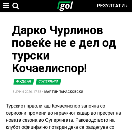
РЕЗУЛТАТИ
Jump to navigation
You
Дарко Чурлинов
повеќе не е дел од
are
турски
here
Кочаелиспор!
ФУДБАЛ
СУПЕРЛИГА
5 ЈУНИ 2026, 17:36
•
МАРТИН ТАНАСКОВСКИ
Турскиот прволигаш Кочаелиспор започна со
сериозни промени во играчкиот кадар во пресрет на
новата сезона во Суперлигата. Раководството на
клубот официјално потврди дека се разделува со