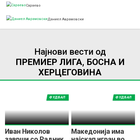
Сараево
Даниел Аврамовски
Најнови вести од
ПРЕМИЕР ЛИГА, БОСНА И
ХЕРЦЕГОВИНА
ФУДБАЛ
ФУДБАЛ
Иван Николов
Македонија има
заврши со Радник,
најскап играч во