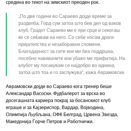
средина во текот на зимскиот преоден рок.
„По две години во Сараево дојде време за
разделба. Горд сум затоа што бев дел од ваков
клуб. Градот Сараево ми е при срце и секогаш
ќе се сеќавам на него. Со себе носам драги
пријателства и незаборавни спомени.
Благодарност за сите кои ми беа поддршка,
посебно навивачите кои убаво ме прифатија. На
клубот му посакувам се најдобро во иднина,
затоа што тоа и го заслужува“, кажа Аврамовски.
Аврамовски дојде во Сараево кога тренер беше
Александар Васоски. Фудбалерот за врска во
досегашната кариера покрај за босанскиот клуб
играше и за Кајзериспор, Вардар, Војводина,
Олимпија Љубљана, ОФК Белград, Црвена Звезда,
Македонија Ѓорче Петров и Работнички.