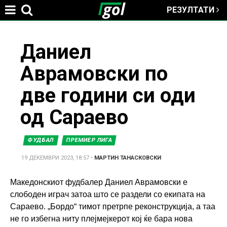
РЕЗУЛТАТИ
Jump to navigation
You
Даниел
Аврамовски по
are
две години си оди
here
од Сараево
ФУДБАЛ
ПРЕМИЕР ЛИГА
19 ДЕКЕМВРИ 2023, 18:57
•
МАРТИН ТАНАСКОВСКИ
Македонскиот фудбалер Даниел Аврамовски е
слободен играч затоа што се раздели со екипата на
Сараево. „Бордо“ тимот претрпе реконструкција, а таа
не го избегна ниту плејмејкерот кој ќе бара нова