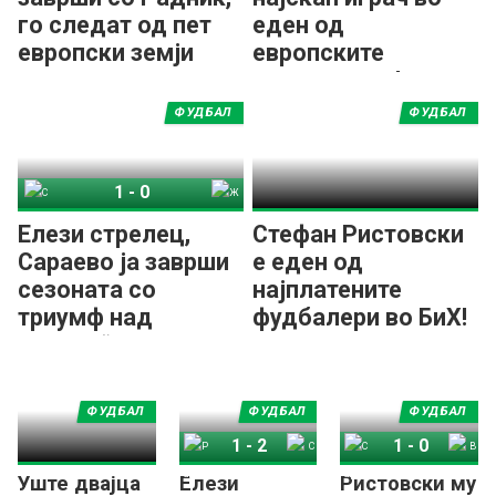
го следат од пет
еден од
европски земји
европските
шампионати!
ФУДБАЛ
ФУДБАЛ
1
-
0
Сараево
Железничар
Елези стрелец,
Стефан Ристовски
Сараево ја заврши
е еден од
сезоната со
најплатените
триумф над
фудбалери во БиХ!
„Жељо“!
ФУДБАЛ
ФУДБАЛ
ФУДБАЛ
1
-
2
1
-
0
Уште двајца
Елези
Ристовски му
Радник Бијелина
Сараево
Сараево
Вележ