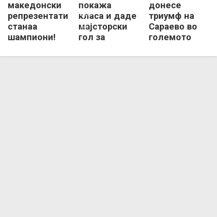
македонски
покажа
донесе
репрезентативци
класа и даде
триумф на
станаа
мајсторски
Сараево во
шампиони!
гол за
големото
Сараево
дерби со
Вележ!