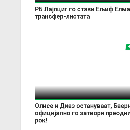
РБ Лајпциг го стави Ељиф Елма
трансфер-листата
Олисе и Диаз остануваат, Баер
официјално го затвори преодн
рок!