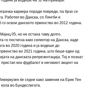
и години ја водеше на 52 натпревари.
играчка кариера поради повреди, па брзо се
та. Работел во
Данска
, со Лингби и
б го освои данското првенство во 2012 година.
Мајнц 05, но не остана таму долго.
а го постигна како селектор на Данска, каде
та во 2020 година и ја водеше до
првенство во 2021 година, што беше еден од
ијата на данската репрезентација. Тој е познат
 пристап кон фудбалот и неговиот акцент на
Леверкузен ќе седне како заменик на Ерик Тен
ве кола во Бундеслигата.