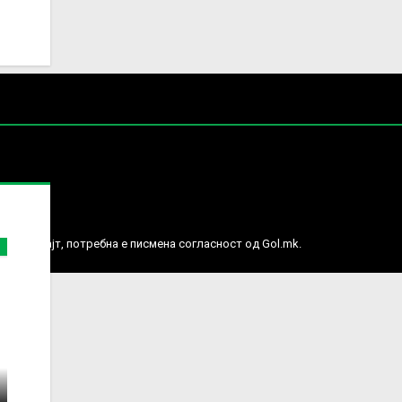
е права.
ј веб сајт, потребна е писмена согласност од Gol.mk.