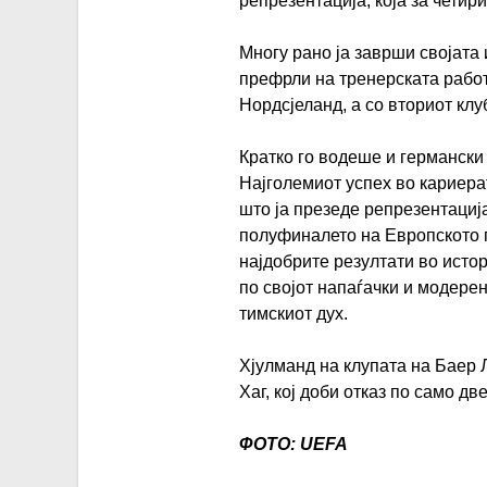
репрезентација, која за четир
Многу рано ја заврши својата 
префрли на тренерската рабо
Нордсјеланд, а со вториот клу
Кратко го водеше и германски 
Најголемиот успех во кариерат
што ја презеде репрезентација
полуфиналето на Европското 
најдобрите резултати во истор
по својот напаѓачки и модерен
тимскиот дух.
Хјулманд на клупата на Баер 
Хаг, кој доби отказ по само д
ФОТО: UEFA