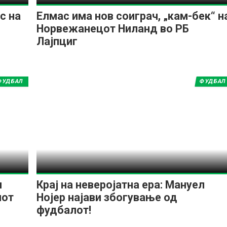
с на
Елмас има нов соиграч, „кам-бек“ н
Норвежанецот Ниланд во РБ
Лајпциг
ФУДБАЛ
ФУДБАЛ
н
Крај на неверојатна ера: Мануел
иот
Нојер најави збогување од
фудбалот!