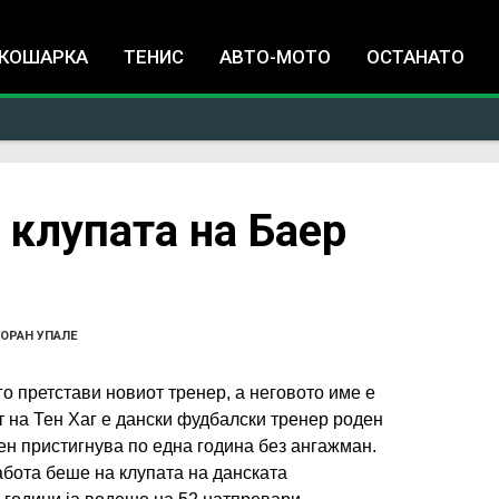
Jump to navigation
КОШАРКА
ТЕНИС
АВТО-МОТО
ОСТАНАТО
 клупата на Баер
ГОРАН УПАЛЕ
го претстави новиот тренер, а неговото име е
т на Тен Хаг е дански фудбалски тренер роден
ен пристигнува по една година без ангажман.
бота беше на клупата на данската