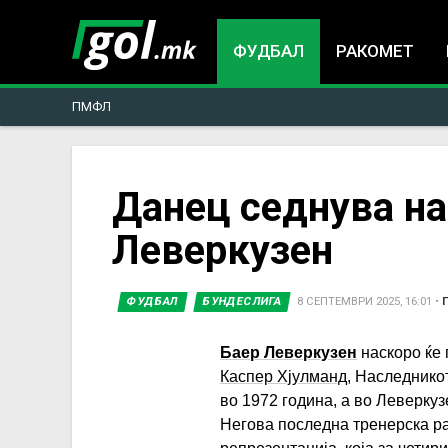
ФУДБАЛ
РАКОМЕТ
ПМФЛ
You
Данец седнува на
Леверкузен
are
here
ФУДБАЛ
БУНДЕСЛИГА
8 СЕПТЕМВРИ 2025, 16:01
•
Баер Леверкузен
наскоро ќе 
Каспер Хјулманд
, Наследнико
во 1972 година, а во Леверкуз
Негова последна тренерска ра