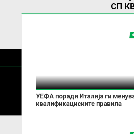
СП К
УЕФА поради Италија ги менув
Содржин
квалификациските правила
За секоја форма на распространување, репродукција и