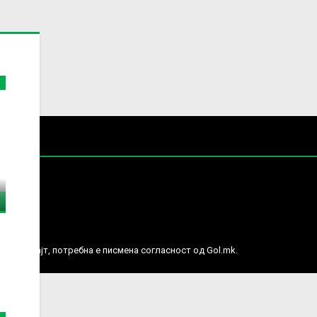
е права.
ј веб сајт, потребна е писмена согласност од Gol.mk.