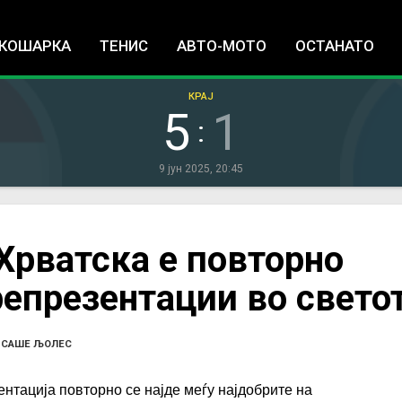
Jump to navigation
КОШАРКА
ТЕНИС
АВТО-МОТО
ОСТАНАТО
КРАЈ
5
1
:
9 јун 2025, 20:45
 Хрватска е повторно
репрезентации во свето
•
САШЕ ЉОЛЕС
нтација повторно се најде меѓу најдобрите на