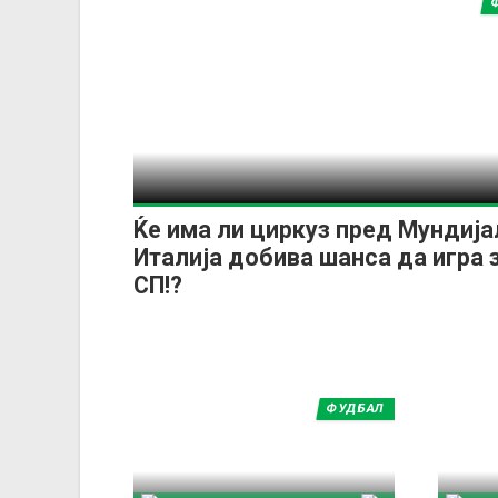
Ќе има ли циркуз пред Мундија
Италија добива шанса да игра 
СП!?
ФУДБАЛ