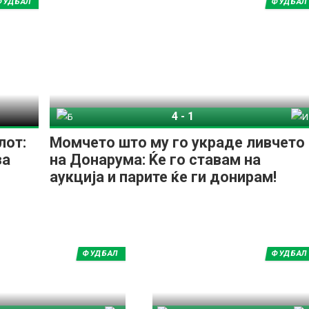
ФУДБАЛ
ФУДБАЛ
4
-
1
Босна и Херцеговина
Италија
лот:
Момчето што му го украде ливчето
за
на Донарума: Ќе го ставам на
аукција и парите ќе ги донирам!
ФУДБАЛ
ФУДБАЛ