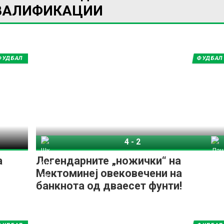
ВАЛИФИКАЦИИ
ФУДБАЛ
ФУДБАЛ
ИМПРЕСУМ
МАРКЕТИНГ
КОНТАКТ
RSS
© 2016-2026 Gol.mk
Сите права задржани
4
-
2
Шкотска
Данска
а
Легендарните „ножички“ на
ите на Gol.mk се заштитени со Законот за авторското право и сроднит
Мектоминеј овековечени на
ли комерцијална употреба на текстови, фотографии или податоци од ово
банкнота од дваесет фунти!