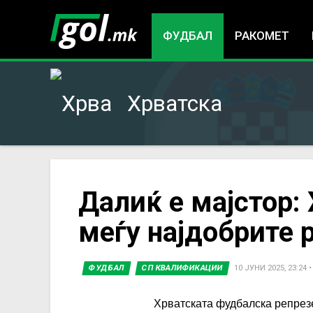
ФУДБАЛ
РАКОМЕТ
Хрватска
You
Далиќ е мајстор:
меѓу најдобрите 
are
here
ФУДБАЛ
СП КВАЛИФИКАЦИИ
10 ЈУНИ 2025, 23:24
Хрватската фудбалска репрезе