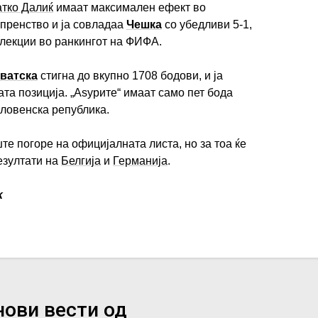
тко Далиќ
имаат максимален ефект во
пренство и ја совладаа
Чешка
со убедливи 5-1,
селекции во ранкингот на ФИФА.
ватска
стигна до вкупно 1708 бодови, и ја
та позиција. „Аѕурите“ имаат само пет бода
словенска република.
те погоре на официјалната листа, но за тоа ќе
езултати на
Белгија
и
Германија
.
k
нови вести од