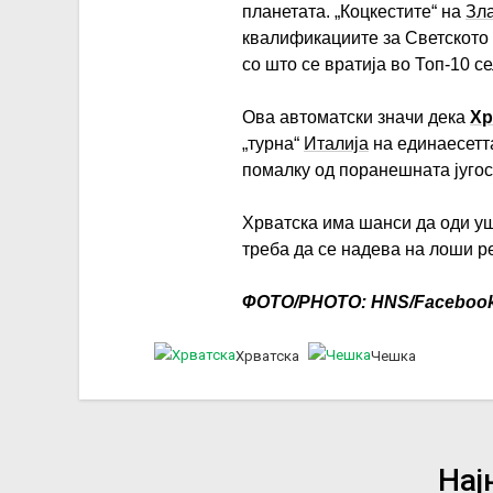
планетата. „Коцкестите“ на
Зла
квалификациите за Светското 
со што се вратија во Топ-10 
Ова автоматски значи дека
Хр
„турна“
Италија
на единаесетта
помалку од поранешната југо
Хрватска има шанси да оди уш
треба да се надева на лоши р
ФОТО/PHOTO: HNS/Faceboo
Хрватска
Чешка
Нај