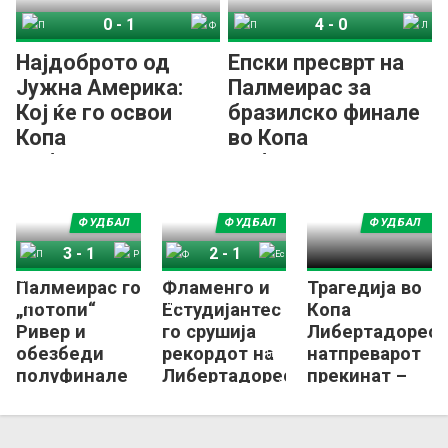
0
-
1
4
-
0
Палмеирас
Фламенго
Палмеирас
ЛДУ Кито
Најдоброто од
Епски пресврт на
Јужна Америка:
Палмеирас за
Кој ќе го освои
бразилско финале
Копа
во Копа
Либертадорес?
Либертадорес
ФУДБАЛ
ФУДБАЛ
ФУДБАЛ
3
-
1
2
-
1
Палмеирас го
Фламенго и
Трагедија во
Палмеирас
Ривер Плата
Фламенго
Естудијантес де Ла Плата
„потопи“
Естудијантес
Копа
Ривер и
го срушија
Либертадорес,
обезбеди
рекордот на
натпреварот
полуфинале
Либертадорес
прекинат –
во
на „Маракана“
има починати!
Либертадорес