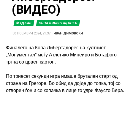
(ВИДЕО)
ФУДБАЛ
КОПА ЛИБЕРТАДОРЕС
30 НОЕМВРИ 2024, 21:37
•
ИВАН ДИМОВСКИ
Финалето на Копа Либертадорес на култниот
„Монументал“ меѓу Атлетико Минеиро и Ботафого
тргна со црвен картон.
По триесет секунди игра имаше брутален старт од
страна на Грегоре. Во обид да дојде до топка, тој со
отворен ѓон и со копачка в лице го удри Фаусто Вера.