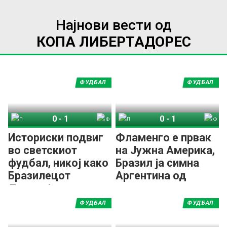
Најнови вести од
КОПА ЛИБЕРТАДОРЕС
ФУДБАЛ
ФУДБАЛ
0
-
1
0
-
1
Палмеирас
Фламенго
Палмеирас
Фламенго
Историски подвиг
Фламенго е првак
во светскиот
на Јужна Америка,
фудбал, никој како
Бразил ја симна
Бразилецот
Аргентина од
Данило!
врвот на
континентот!
ФУДБАЛ
ФУДБАЛ