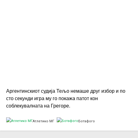
Аргентинскиот судија Тељо немаше друг избор и по
сто секунди игра му го покажа патот кон
соблекувалната на Грегоре.
Атлетико МГ
Ботафого