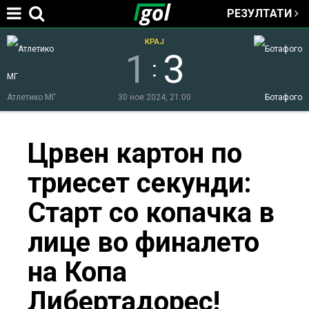
РЕЗУЛТАТИ
Jump to navigation
КРАЈ
1
3
:
Атлетико МГ
30 ное 2024, 21:00
Ботафого
You
Црвен картон по
триесет секунди:
are
Старт со копачка в
here
лице во финалето
на Копа
Либертадорес!