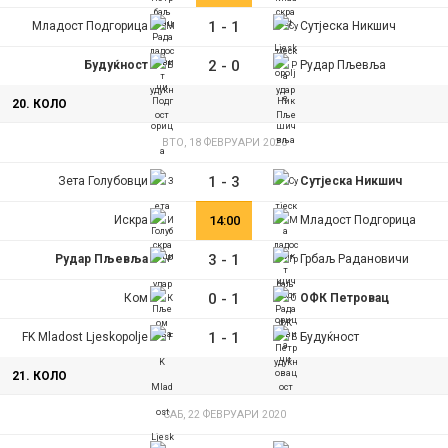
1
-
1
Младост Подгорица
Сутјеска Никшич
2
-
0
Будуќност
Рудар Пљевља
20. КОЛО
ВТО, 18 ФЕВРУАРИ 2020
1
-
3
Зета Голубовци
Сутјеска Никшич
Искра
14:00
Младост Подгорица
3
-
1
Рудар Пљевља
Грбаљ Радановичи
0
-
1
Ком
ОФК Петровац
1
-
1
FK Mladost Ljeskopolje
Будуќност
21. КОЛО
САБ, 22 ФЕВРУАРИ 2020