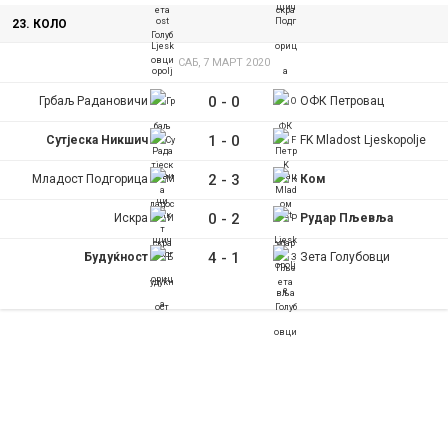
23. КОЛО
САБ, 7 МАРТ 2020
0
-
0
Грбаљ Радановичи
ОФК Петровац
1
-
0
Сутјеска Никшич
FK Mladost Ljeskopolje
2
-
3
Младост Подгорица
Ком
0
-
2
Искра
Рудар Пљевља
4
-
1
Будуќност
Зета Голубовци