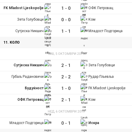
1
-
0
FK Mladost Ljeskopolje
ОФК Петровац
0
-
0
Зета Голубовци
Ком
1
-
1
Сутјеска Никшич
Младост Подгорица
11. КОЛО
САБ, 5 ОКТОМВРИ 2019
2
-
1
Сутјеска Никшич
Зета Голубовци
2
-
2
Грбаљ Радановичи
Рудар Пљевља
1
-
0
Будуќност
FK Mladost Ljeskopolje
2
-
1
ОФК Петровац
Ком
НЕД, 6 ОКТОМВРИ 2019
0
-
1
Младост Подгорица
Искра