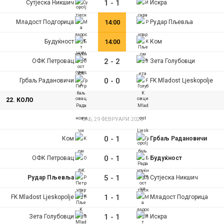
1
-
1
Сутјеска Никшич
Искра
Младост Подгорица
14:00
Рудар Пљевља
Будуќност
14:00
Ком
2
-
2
ОФК Петровац
Зета Голубовци
0
-
0
Грбаљ Радановичи
FK Mladost Ljeskopolje
22. КОЛО
САБ, 29 ФЕВРУАРИ 2020
0
-
1
Ком
Грбаљ Радановичи
0
-
1
ОФК Петровац
Будуќност
5
-
1
Рудар Пљевља
Сутјеска Никшич
1
-
1
FK Mladost Ljeskopolje
Младост Подгорица
1
-
1
Зета Голубовци
Искра