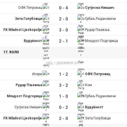
0
-
4
ОФК Петровац
Сутјеска Никшич
2
-
0
Зета Голубовци
Грбаљ Радановичи
3
-
0
FK Mladost Ljeskopolje
Рудар Пљевља
2
-
1
Будуќност
Младост Подгорица
17. КОЛО
НЕД, 1 ДЕКЕМВРИ 2019
1
-
2
Искра
ОФК Петровац
3
-
2
Рудар Пљевља
Ком
1
-
0
Младост Подгорица
Грбаљ Радановичи
0
-
2
Сутјеска Никшич
Будуќност
2
-
0
FK Mladost Ljeskopolje
Зета Голубовци