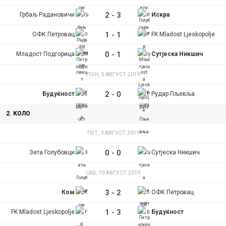
2
-
3
Грбаљ Радановичи
Искра
1
-
1
ОФК Петровац
FK Mladost Ljeskopolje
0
-
1
Младост Подгорица
Сутјеска Никшич
ПОН, 5 АВГУСТ 2019
2
-
0
Будуќност
Рудар Пљевља
2. КОЛО
ПЕТ, 9 АВГУСТ 2019
0
-
0
Зета Голубовци
Сутјеска Никшич
САБ, 10 АВГУСТ 2019
3
-
2
Ком
ОФК Петровац
1
-
3
FK Mladost Ljeskopolje
Будуќност