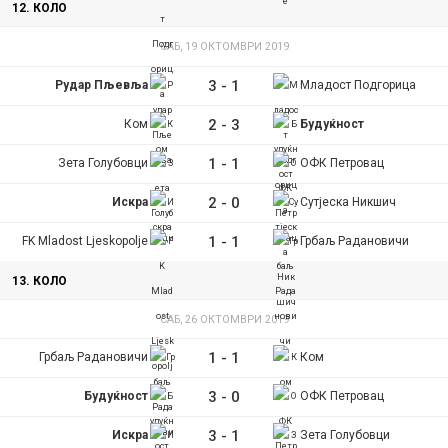
12. КОЛО
САБ, 19 ОКТОМВРИ 2019
3
-
1
Рудар Пљевља
Младост Подгорица
2
-
3
Ком
Будуќност
1
-
1
Зета Голубовци
ОФК Петровац
2
-
0
Искра
Сутјеска Никшич
1
-
1
FK Mladost Ljeskopolje
Грбаљ Радановичи
13. КОЛО
САБ, 26 ОКТОМВРИ 2019
1
-
1
Грбаљ Радановичи
Ком
3
-
0
Будуќност
ОФК Петровац
3
-
1
Искра
Зета Голубовци