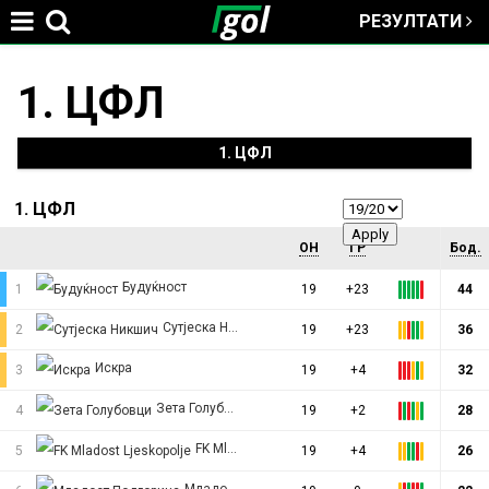
РЕЗУЛТАТИ
Jump to navigation
1. ЦФЛ
You
are
1. ЦФЛ
here
1. ЦФЛ
ОН
ГР
Бод.
Будуќност
1
19
+23
44
Сутјеска Никшич
2
19
+23
36
Искра
3
19
+4
32
Зета Голубовци
4
19
+2
28
FK Mladost Ljeskopolje
5
19
+4
26