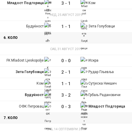
3
-
1
Младост Подгорица
Ком
НЕД, 25 АВГУСТ 2019
1
-
1
Будуќност
Зета Голубовци
6. КОЛО
САБ, 31 АВГУСТ 2019
0
-
0
FK Mladost Ljeskopolje
Искра
2
-
1
Зета Голубовци
Рудар Пљевља
1
-
1
Ком
Сутјеска Никшич
3
-
2
Будуќност
Грбаљ Радановичи
0
-
3
ОФК Петровац
Младост Подгорица
7. КОЛО
САБ, 14 СЕПТЕМВРИ 2019