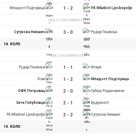
1
-
2
Младост Подгорица
FK Mladost Ljeskopolje
НЕД, 27 ОКТОМВРИ 2019
3
-
0
Сутјеска Никшич
Рудар Пљевља
14. КОЛО
САБ, 2 НОЕМВРИ 2019
1
-
1
Рудар Пљевља
Искра
1
-
2
Ком
Младост Подгорица
2
-
0
ОФК Петровац
Грбаљ Радановичи
2
-
1
Зета Голубовци
Будуќност
2
-
2
FK Mladost Ljeskopolje
Сутјеска Никшич
15. КОЛО