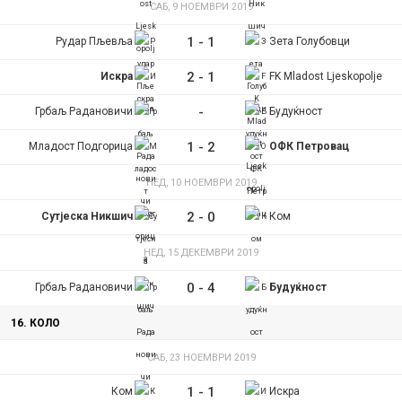
САБ, 9 НОЕМВРИ 2019
1
-
1
Рудар Пљевља
Зета Голубовци
2
-
1
Искра
FK Mladost Ljeskopolje
-
Грбаљ Радановичи
Будуќност
1
-
2
Младост Подгорица
ОФК Петровац
НЕД, 10 НОЕМВРИ 2019
2
-
0
Сутјеска Никшич
Ком
НЕД, 15 ДЕКЕМВРИ 2019
0
-
4
Грбаљ Радановичи
Будуќност
16. КОЛО
САБ, 23 НОЕМВРИ 2019
1
-
1
Ком
Искра