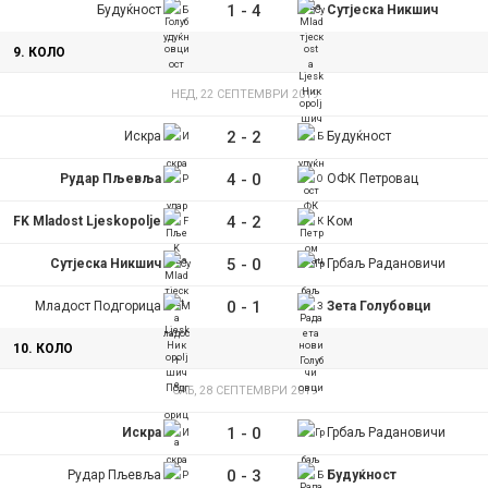
1
-
4
Будуќност
Сутјеска Никшич
9. КОЛО
НЕД, 22 СЕПТЕМВРИ 2019
2
-
2
Искра
Будуќност
4
-
0
Рудар Пљевља
ОФК Петровац
4
-
2
FK Mladost Ljeskopolje
Ком
5
-
0
Сутјеска Никшич
Грбаљ Радановичи
0
-
1
Младост Подгорица
Зета Голубовци
10. КОЛО
САБ, 28 СЕПТЕМВРИ 2019
1
-
0
Искра
Грбаљ Радановичи
0
-
3
Рудар Пљевља
Будуќност