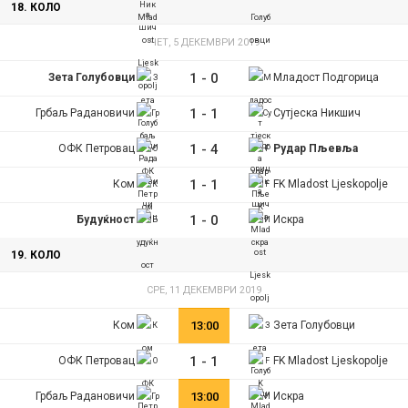
18. КОЛО
ЧЕТ, 5 ДЕКЕМВРИ 2019
1
-
0
Зета Голубовци
Младост Подгорица
1
-
1
Грбаљ Радановичи
Сутјеска Никшич
1
-
4
ОФК Петровац
Рудар Пљевља
1
-
1
Ком
FK Mladost Ljeskopolje
1
-
0
Будуќност
Искра
19. КОЛО
СРЕ, 11 ДЕКЕМВРИ 2019
Ком
13:00
Зета Голубовци
1
-
1
ОФК Петровац
FK Mladost Ljeskopolje
Грбаљ Радановичи
13:00
Искра