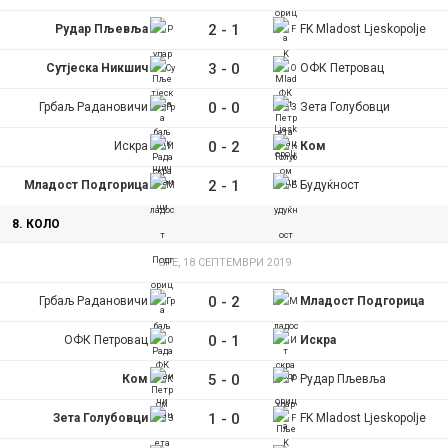
2
-
1
Рудар Пљевља
FK Mladost Ljeskopolje
3
-
0
Сутјеска Никшич
ОФК Петровац
0
-
0
Грбаљ Радановичи
Зета Голубовци
0
-
2
Искра
Ком
2
-
1
Младост Подгорица
Будуќност
8. КОЛО
СРЕ, 18 СЕПТЕМВРИ 2019
0
-
2
Грбаљ Радановичи
Младост Подгорица
0
-
1
ОФК Петровац
Искра
5
-
0
Ком
Рудар Пљевља
1
-
0
Зета Голубовци
FK Mladost Ljeskopolje