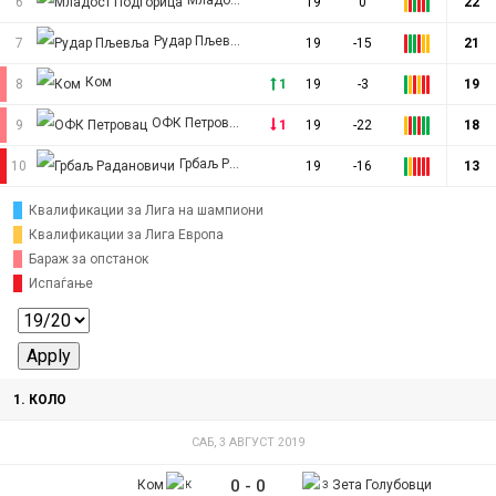
Младост Подгорица
6
19
0
22
Рудар Пљевља
7
19
-15
21
Ком
8
1
19
-3
19
ОФК Петровац
9
1
19
-22
18
Грбаљ Радановичи
10
19
-16
13
Квалификации за Лига на шампиони
Квалификации за Лига Европа
Бараж за опстанок
Испаѓање
1. КОЛО
САБ, 3 АВГУСТ 2019
0
-
0
Ком
Зета Голубовци