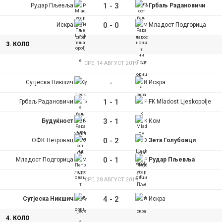
1
-
3
Рудар Пљевља
Грбаљ Радановичи
0
-
0
Искра
Младост Подгорица
3. КОЛО
СРЕ, 14 АВГУСТ 2019
-
Сутјеска Никшич
Искра
1
-
1
Грбаљ Радановичи
FK Mladost Ljeskopolje
3
-
1
Будуќност
Ком
0
-
2
ОФК Петровац
Зета Голубовци
0
-
1
Младост Подгорица
Рудар Пљевља
СРЕ, 28 АВГУСТ 2019
4
-
2
Сутјеска Никшич
Искра
4. КОЛО