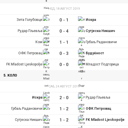
НЕД, 18 АВГУСТ 2019
0
-
1
Зета Голубовци
Искра
0
-
4
Рудар Пљевља
Сутјеска Никшич
1
-
1
Ком
Грбаљ Радановичи
0
-
3
ОФК Петровац
Будуќност
0
-
0
FK Mladost Ljeskopolje
Младост Подгорица
5. КОЛО
САБ, 24 АВГУСТ 2019
2
-
0
Искра
Рудар Пљевља
1
-
2
Грбаљ Радановичи
ОФК Петровац
1
-
2
Сутјеска Никшич
FK Mladost Ljeskopolje