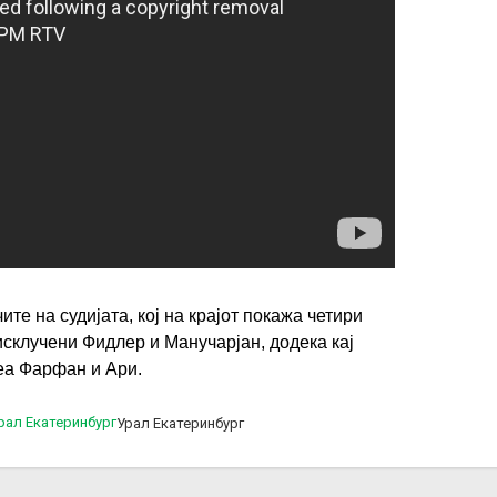
ИМПРЕСУМ
МАРКЕТИНГ
КОНТАКТ
RSS
© 2016-2026 Gol.mk
Сите права задржани
ите на судијата, кој на крајот покажа четири
исклучени Фидлер и Манучарјан, додека кај
ите на Gol.mk се заштитени со Законот за авторското право и сроднит
беа Фарфан и Ари.
ли комерцијална употреба на текстови, фотографии или податоци од ово
Урал Екатеринбург