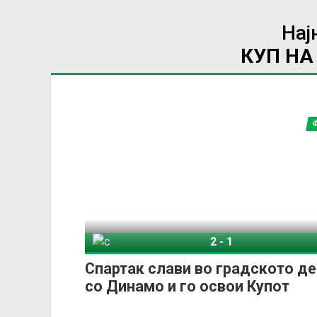
Нај
КУП НА
2
-
1
Спартак Москва
Спартак слави во градското д
со Динамо и го освои Купот