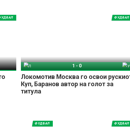
ФУДБАЛ
ФУДБАЛ
1
-
0
Локомотива Москва
Урал Екатеринбург
то
Локомотив Москва го освои рускио
Куп, Баранов автор на голот за
титула
ФУДБАЛ
ФУДБАЛ