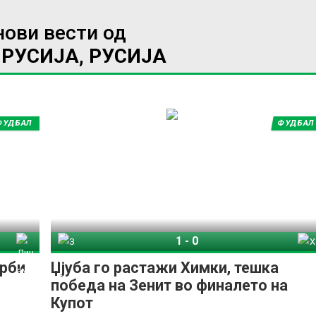
нови вести од
 РУСИЈА, РУСИЈА
ФУДБАЛ
ФУДБАЛ
1
-
0
Динамо Москва
Зенит
Химки
ерби
Џјуба го растажи Химки, тешка
победа на Зенит во финалето на
Купот