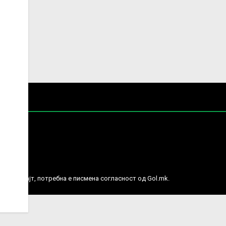
е права.
ј веб сајт, потребна е писмена согласност од Gol.mk.