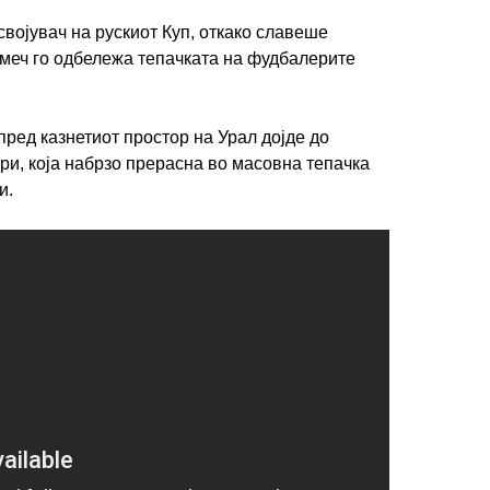
својувач на рускиот Куп, откако славеше
ј меч го одбележа тепачката на фудбалерите
ред казнетиот простор на Урал дојде до
ри, која набрзо прерасна во масовна тепачка
и.