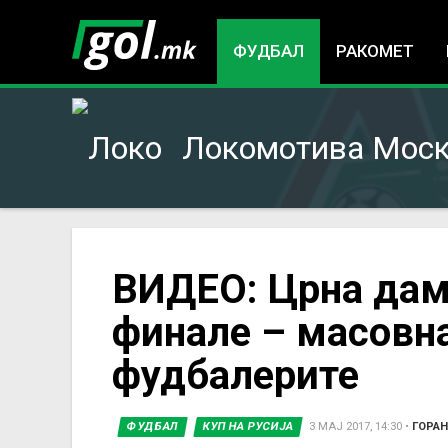
ФУДБАЛ
РАКОМЕТ
Локомотива Мос
You
ВИДЕО: Црна дамк
финале – масовна
are
фудбалерите
here
ФУДБАЛ
КУП НА РУСИЈА
3 МАЈ 2017, 14:30
•
ГОРАН