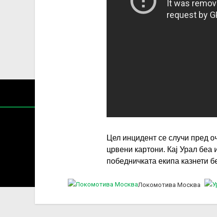
Цел инцидент се случи пред оч
црвени картони. Кај Урал беа 
Содржин
победничката екипа казнети 
За секоја форма на распространување, репродукција и
Локомотива Москва