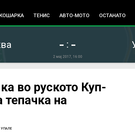
Jump to navigation
КОШАРКА
ТЕНИС
АВТО-МОТО
ОСТАНАТО
-
-
:
ква
2 мај 2017, 16:00
а во руското Куп-
 тепачка на
 УПАЛЕ