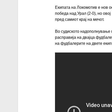
Екипата на Локомотив е нов о
победа над Урал (2-0), но ово
пред самиот крај на мечот.
Во судиското надополнување п
расправија на двајца фудбале
на фудбалерите на двете екип