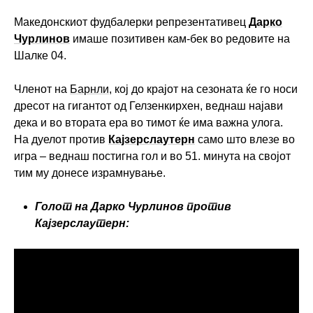
Maкедонскиот фудбалерки репрезентативец
Дарко
Чурлинов
имаше позитивен кам-бек во редовите на
Шалке 04.
Членот на
Барнли
, кој до крајот на сезоната ќе го носи
дресот на гигантот од Гелзенкирхен, веднаш најави
дека и во втората ера во тимот ќе има важна улога.
На дуелот против
Кајзерслаутерн
само што влезе во
игра – веднаш постигна гол и во 51. минута на својот
тим му донесе израмнување.
Голот на Дарко Чурлинов против
Кајзерслаутерн: