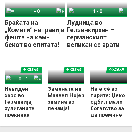
1
-
0
1
-
0
Шалке 04
Фортуна Дизелдорф
Шалке 04
Фортуна Дизелдорф
Браќата на
Лудница во
„Комити“ направија
Гелзенкирхен –
фешта на кам-
германскиот
бекот во елитата!
великан се врати
во Бундеслигата!
ФУДБАЛ
ФУДБАЛ
ФУДБАЛ
0
-
1
Невиден
Замената на
Не е сè во
Динамо Дрезден
Херта
хаос во
Мануел Нојер
парите: Џеко
Германија,
замина во
одбил мало
хулиганите
пензија!
богатство за
прекинаа
да премине
меч од
во Шалке!
Цвајте!