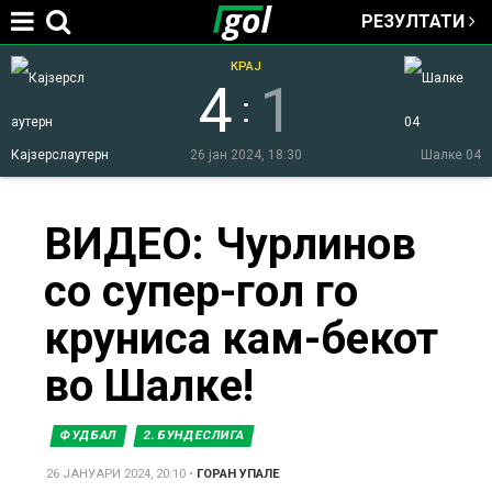
РЕЗУЛТАТИ
Jump to navigation
КРАЈ
4
1
:
Кајзерслаутерн
26 јан 2024, 18:30
Шалке 04
You
ВИДЕО: Чурлинов
со супер-гол го
are
круниса кам-бекот
here
во Шалке!
ФУДБАЛ
2. БУНДЕСЛИГА
26 ЈАНУАРИ 2024, 20:10
•
ГОРАН УПАЛЕ