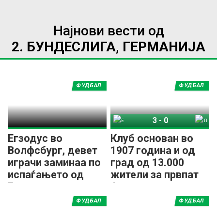
Најнови вести од
2. БУНДЕСЛИГА, ГЕРМАНИЈА
ФУДБАЛ
ФУДБАЛ
3
-
0
Елферсберг 07
Пројзен Минстер
Егзодус во
Клуб основан во
Волфсбург, девет
1907 година и од
играчи заминаа по
град од 13.000
испаѓањето од
жители за првпат
Бундеслигата
ќе игра во
Бундеслигата!
ФУДБАЛ
ФУДБАЛ