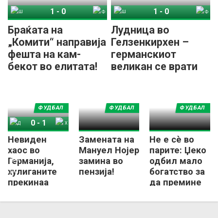
1
-
0
1
-
0
Шалке 04
Фортуна Дизелдорф
Шалке 04
Фортуна Дизелдорф
Браќата на
Лудница во
„Комити“ направија
Гелзенкирхен –
фешта на кам-
германскиот
бекот во елитата!
великан се врати
во Бундеслигата!
ФУДБАЛ
ФУДБАЛ
ФУДБАЛ
0
-
1
Невиден
Замената на
Не е сè во
Динамо Дрезден
Херта
хаос во
Мануел Нојер
парите: Џеко
Германија,
замина во
одбил мало
хулиганите
пензија!
богатство за
прекинаа
да премине
меч од
во Шалке!
Цвајте!