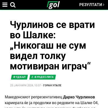
РЕЗУЛТАТИ
Jump to navigation
You
Чурлинов се врати
во Шалке:
are
„Никогаш не сум
here
видел толку
мотивиран играч“
ФУДБАЛ
2. БУНДЕСЛИГА
23 ЈАНУАРИ 2024, 10:07
•
ГОРАН УПАЛЕ
Македонскиот репрезентативец
Дарко Чурлинов
кариерата ќе ја продолжи во редовите на Шалке 04,