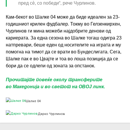
пред сè, со победи“, рече Чурлинов.
Кам-бекот во Шалке 04 може да биде идеален за 23-
годишниот крилен фудбалер. Токму во Гелзенкирхен,
Чурлинов ги мина можеби најдобрите денови од
кариерата. За една сезона во Шалке тогаш одигра 23
натпревари, беше еден од носителите на играта и му
помогна на тимот да се врати во Бундеслигата. Сега,
Шалке пак е во Цвајте и тоа во лоша позиција да се
бори да се одлепи од зоната за опстанок.
Прочитајте повеќе околу трансферите
во Македонија и во светот на ОВОЈ линк.
Шалке 04
Дарко Чурлинов