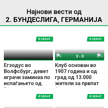
Најнови вести од
2. БУНДЕСЛИГА, ГЕРМАНИЈА
ФУДБАЛ
ФУДБАЛ
3
-
0
Елферсберг 07
Пројзен Минстер
Егзодус во
Клуб основан во
Волфсбург, девет
1907 година и од
играчи заминаа по
град од 13.000
испаѓањето од
жители за првпат
Бундеслигата
ќе игра во
Бундеслигата!
ФУДБАЛ
ФУДБАЛ