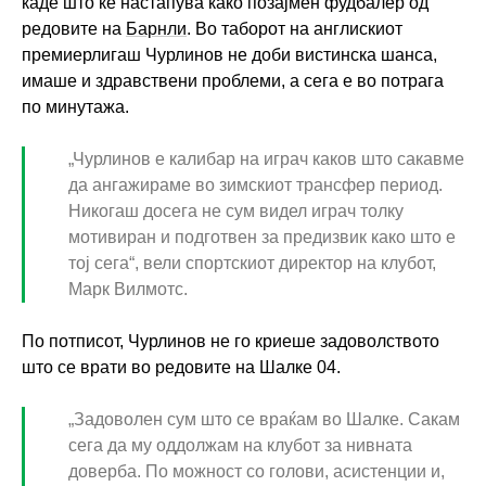
каде што ќе настапува како позајмен фудбалер од
редовите на
Барнли
. Во таборот на англискиот
премиерлигаш Чурлинов не доби вистинска шанса,
имаше и здравствени проблеми, а сега е во потрага
по минутажа.
„Чурлинов е калибар на играч каков што сакавме
да ангажираме во зимскиот трансфер период.
Никогаш досега не сум видел играч толку
мотивиран и подготвен за предизвик како што е
тој сега“, вели спортскиот директор на клубот,
Марк Вилмотс.
По потписот, Чурлинов не го криеше задоволството
што се врати во редовите на Шалке 04.
„Задоволен сум што се враќам во Шалке. Сакам
сега да му оддолжам на клубот за нивната
доверба. По можност со голови, асистенции и,