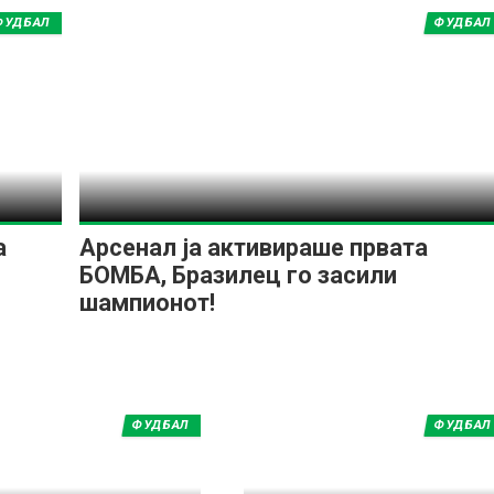
ФУДБАЛ
ФУДБАЛ
а
Арсенал ја активираше првата
БОМБА, Бразилец го засили
шампионот!
ФУДБАЛ
ФУДБАЛ