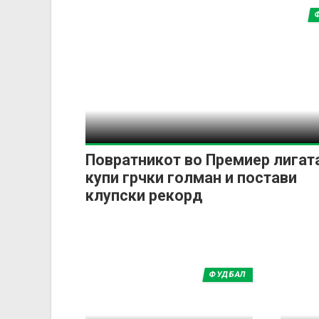
Повратникот во Премиер лигат
купи грчки голман и постави
клупски рекорд
ФУДБАЛ