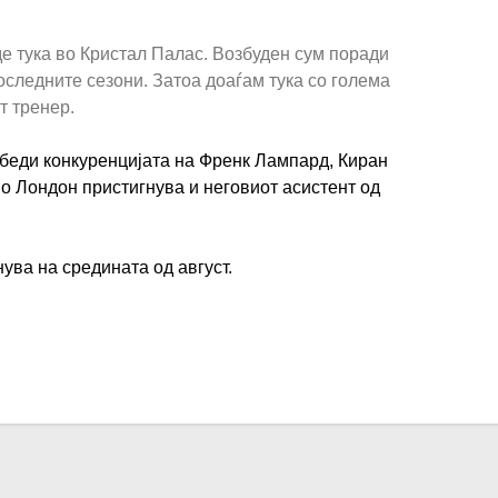
де тука во Кристал Палас. Возбуден сум поради
последните сезони. Затоа доаѓам тука со голема
т тренер.
беди конкуренцијата на Френк Лампард, Киран
о Лондон пристигнува и неговиот асистент од
нува на средината од август.