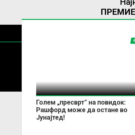
Нај
ПРЕМИЕ
Содржин
За секоја форма на распространување, репродукција и
Голем „пресврт“ на повидок:
Рашфорд може да остане во
Јунајтед!