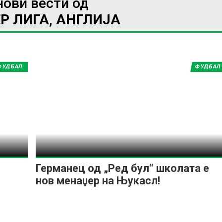
нови вести од
Р ЛИГА, АНГЛИЈА
ИМПРЕСУМ
МАРКЕТИНГ
КОНТАКТ
RSS
ФУДБАЛ
ФУДБАЛ
© 2016-2026 Gol.mk
Сите права задржани
ите на Gol.mk се заштитени со Законот за авторското право и сроднит
ли комерцијална употреба на текстови, фотографии или податоци од ово
Германец од „Ред бул“ школата е
нов менаџер на Њукасл!