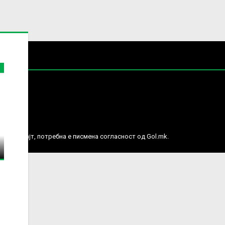
е права.
ј веб сајт, потребна е писмена согласност од Gol.mk.