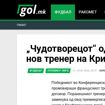
ФУДБАЛ
РАКОМЕТ
ПМФЛ
You
„Чудотворецот“ о
нов тренер на Кр
are
here
ФУДБАЛ
ПРЕМИЕР ЛИГА
16 ЈУНИ 2026, 20:31
•
ЗОР
Победникот во Конференциска
промовираше францускиот тре
договор. Поранешниот тренер 
заминува од овој премиерлига