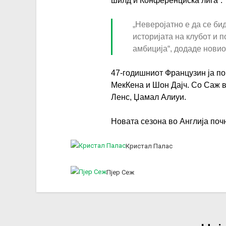
шилд и Конференциска лига“.
„Неверојатно е да се би
историјата на клубот и 
амбиција“, додаде новио
47-годишниот Французин ја по
МекКена и Шон Дајч. Со Саж в
Ленс, Џамал Алиуи.
Новата сезона во Англија поч
Кристал Палас
Пјер Сеж