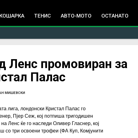
Jump to navigation
КОШАРКА
ТЕНИС
АВТО-МОТО
ОСТАНАТО
д Ленс промовиран за
истал Палас
АН МИШЕВСКИ
та лига, лондонски Кристал Палас го
нер, Пјер Сеж, кој потпиша тригодишен
на Ленс ќе го наследи Оливер Гласнер, кој
ш со три освоени трофеи (ФА Куп, Комјунити