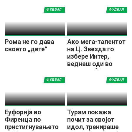
ФУДБАЛ
ФУДБАЛ
Рома не го дава
Ако мега-талентот
своето „дете“
на Ц. Звезда го
избере Интер,
веднаш оди во
друг клуб!?
ФУДБАЛ
ФУДБАЛ
Еуфорија во
Турам покажа
Фиренца по
почит за својот
пристигнувањето
идол, тренираше