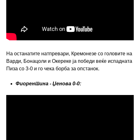
На останатите натпревари, Кремонезе со головите на
Варди, Бонацоли и Окереке ја победи веќе испадната
Пиза со 3-0 и го чека борба за опстанок.
Фиорентина - Џенова 0-0: