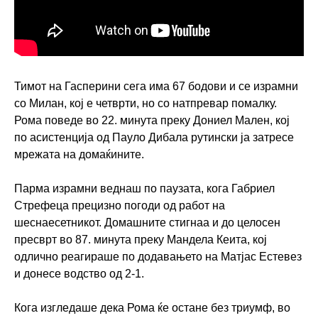
Тимот на Гасперини сега има 67 бодови и се израмни
со Милан, кој е четврти, но со натпревар помалку.
Рома поведе во 22. минута преку Дониел Мален, кој
по асистенција од Пауло Дибала рутински ја затресе
мрежата на домаќините.
Парма израмни веднаш по паузата, кога Габриел
Стрефеца прецизно погоди од работ на
шеснаесетникот. Домашните стигнаа и до целосен
пресврт во 87. минута преку Мандела Кеита, кој
одлично реагираше по додавањето на Матјас Естевез
и донесе водство од 2-1.
Кога изгледаше дека Рома ќе остане без триумф, во