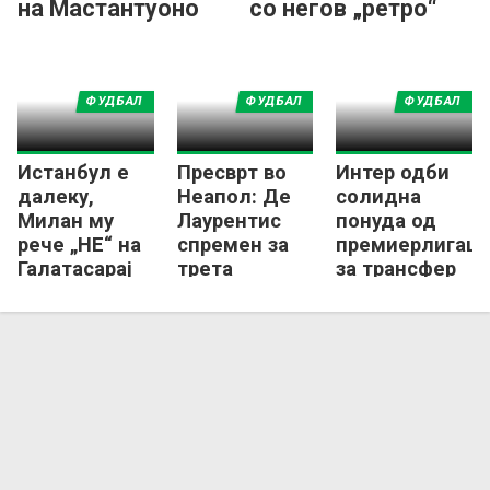
на Мастантуоно
со негов „ретро“
дрес од Интер
ФУДБАЛ
ФУДБАЛ
ФУДБАЛ
Истанбул е
Пресврт во
Интер одби
далеку,
Неапол: Де
солидна
Милан му
Лаурентис
понуда од
рече „НЕ“ на
спремен за
премиерлигаш
Галатасарај
трета
за трансфер
за трансфер
епизода со
на „Станковиќ
на Леао
Елмас!
јуниор“