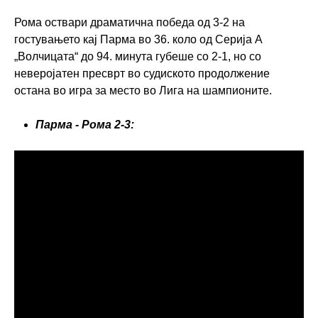
Рома оствари драматична победа од 3-2 на
гостувањето кај Парма во 36. коло од Серија А
„Волчицата“ до 94. минута губеше со 2-1, но со
неверојатен пресврт во судиското продолжение
остана во игра за место во Лига на шампионите.
Парма - Рома 2-3: