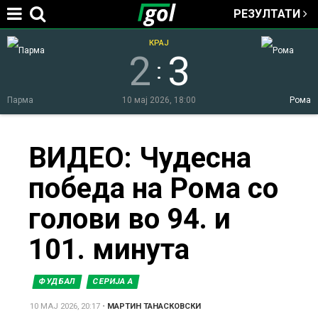
РЕЗУЛТАТИ
Jump to navigation
КРАЈ
2
3
:
Парма
10 мај 2026, 18:00
Рома
You
ВИДЕО: Чудесна
победа на Рома со
are
голови во 94. и
here
101. минута
ФУДБАЛ
СЕРИЈА А
10 МАЈ 2026, 20:17
•
МАРТИН ТАНАСКОВСКИ