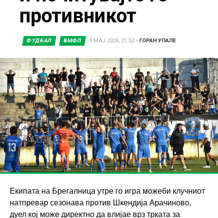
противникот
ФУДБАЛ
ВМФЛ
9 МАЈ 2026, 21:52
•
ГОРАН УПАЛЕ
Екипата на Брегалница утре го игра можеби клучниот
натпревар сезонава против Шкендија Арачиново,
дуел кој може директно да влијае врз трката за