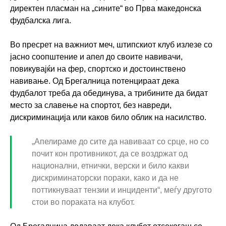
директен пласман на „сините“ во Прва македонска
фудбалска лига.
Во пресрет на важниот меч, штипскиот клуб излезе со
јасно соопштение и апел до своите навивачи,
повикувајќи на фер, спортско и достоинствено
навивање. Од Брегалница потенцираат дека
фудбалот треба да обединува, а трибините да бидат
место за славење на спортот, без навреди,
дискриминација или каков било облик на насилство.
„Апелираме до сите да навиваат со срце, но со
почит кон противникот, да се воздржат од
национални, етнички, верски и било какви
дискриминаторски пораки, како и да не
поттикнуваат тензии и инциденти“, меѓу другото
стои во пораката на клубот.