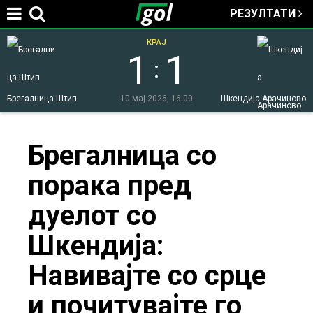
РЕЗУЛТАТИ
Jump to navigation
КРАЈ
1
1
:
Брегалница Штип
10 мај 2026, 16:00
Шкендија Арачиново
You
Брегалница со
порака пред
are
дуелот со
here
Шкендија:
Навивајте со срце
и почитувајте го