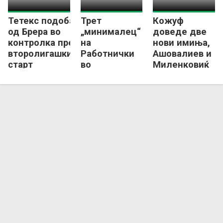
Тетекс подобар
Трет
Кожуф
од Брера во
„минималец“
доведе две
контролка пред
на
нови имиња,
второлигашкиот
Работнички
Ашовалиев и
старт
во
Миленковиќ
подготовките
пристигнаа
во Гевгелија