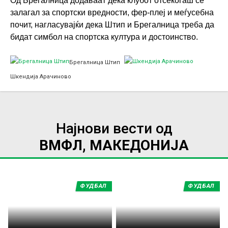
Од Брегалница додаваат дека клубот отсекогаш се
залагал за спортски вредности, фер-плеј и меѓусебна
почит, нагласувајќи дека Штип и Брегалница треба да
бидат симбол на спортска култура и достоинство.
Брегалница Штип
Шкендија Арачиново
Најнови вести од
ВМФЛ, МАКЕДОНИЈА
ФУДБАЛ
ФУДБАЛ