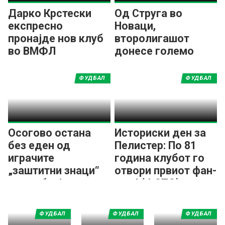
Дарко Крстески
Од Струга во
експресно
Новаци,
пронајде нов клуб
второлигашот
во ВМФЛ
донесе големо
засилување во
средниот ред!
ФУДБАЛ
ФУДБАЛ
Осогово остана
Историски ден за
без еден од
Пелистер: По 81
играчите
година клубот го
„заштитни знаци“
отвори првиот фан-
на клубот!
шоп! (ФОТО)
ФУДБАЛ
ФУДБАЛ
ФУДБАЛ