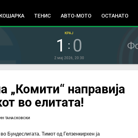
Jump to navigation
КОШАРКА
ТЕНИС
АВТО-МОТО
ОСТАНАТО
КРАЈ
1
0
:
Ф
2 мај 2026, 20:30
а „Комити“ направија
от во елитата!
ИН ТАНАСКОВСКИ
 во Бундеслигата. Тимот од Гелзенкирхен ја