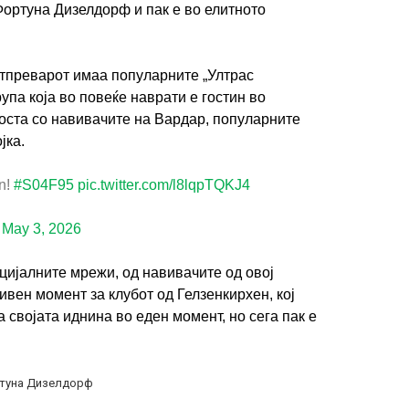
Фортуна Дизелдорф и пак е во елитното
атпреварот имаа популарните „Ултрас
упа која во повеќе наврати е гостин во
оста со навивачите на Вардар, популарните
јка.
n!
#S04F95
pic.twitter.com/l8lqpTQKJ4
)
May 3, 2026
цијалните мрежи, од навивачите од овој
вен момент за клубот од Гелзенкирхен, кој
 својата иднина во еден момент, но сега пак е
туна Дизелдорф