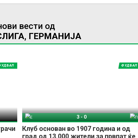
нови вести од
СЛИГА, ГЕРМАНИЈА
ИМПРЕСУМ
МАРКЕТИНГ
КОНТАКТ
RSS
ФУДБАЛ
ФУДБАЛ
© 2016-2026 Gol.mk
Сите права задржани
ите на Gol.mk се заштитени со Законот за авторското право и сроднит
ли комерцијална употреба на текстови, фотографии или податоци од ово
3
-
0
Елферсберг 07
Пројзен Минстер
грачи
Клуб основан во 1907 година и од
град од 13.000 жители за првпат ќе