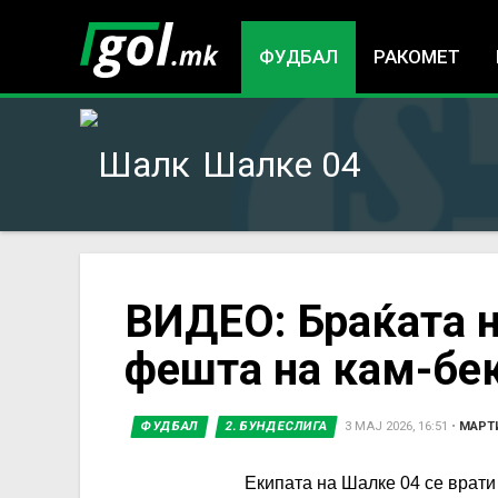
ФУДБАЛ
РАКОМЕТ
Шалке 04
You
ВИДЕО: Браќата н
фешта на кам-бек
are
here
ФУДБАЛ
2. БУНДЕСЛИГА
3 МАЈ 2026, 16:51
•
МАРТ
Екипата на Шалке 04 се врати