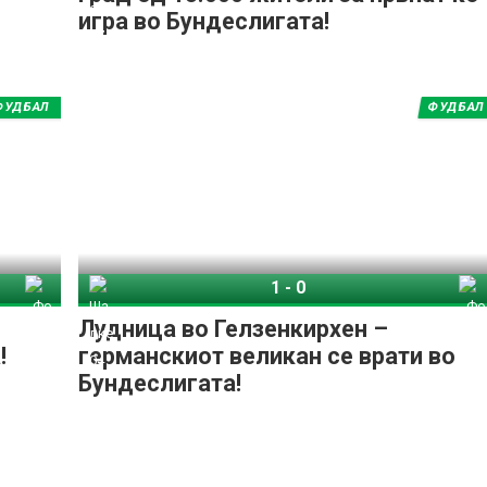
игра во Бундеслигата!
ФУДБАЛ
ФУДБАЛ
1
-
0
Фортуна Дизелдорф
Шалке 04
Фортуна Дизелдорф
Лудница во Гелзенкирхен –
!
германскиот великан се врати во
Бундеслигата!