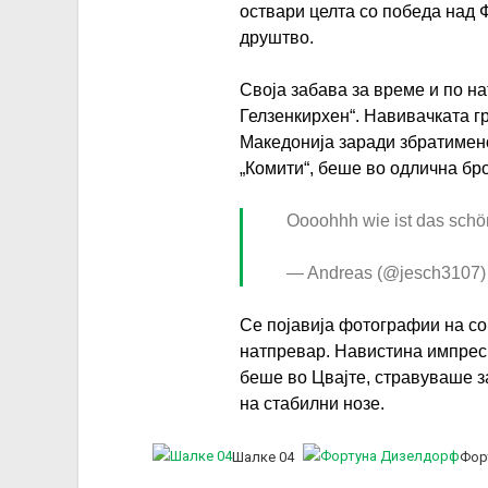
оствари целта со победа над 
друштво.
Своја забава за време и по н
Гелзенкирхен“. Навивачката гр
Македонија заради збратимен
„Комити“, беше во одлична бро
Oooohhh wie ist das schö
— Andreas (@jesch3107
Се појавија фотографии на со
натпревар. Навистина импреси
беше во Цвајте, стравуваше за
на стабилни нозе.
Шалке 04
Фор