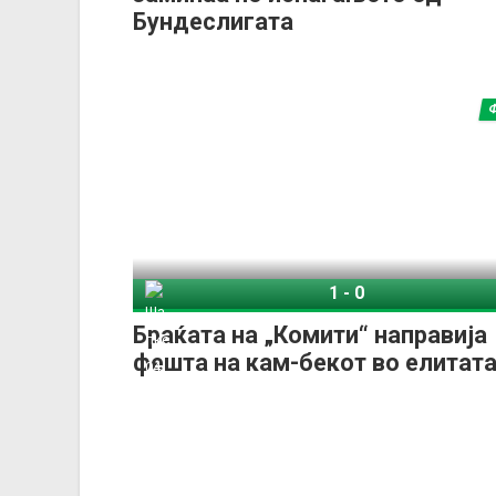
Бундеслигата
1
-
0
Шалке 04
Браќата на „Комити“ направија
фешта на кам-бекот во елитата