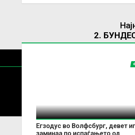
Нај
2. БУНДЕ
Содржин
За секоја форма на распространување, репродукција и
Егзодус во Волфсбург, девет и
заминаа по испаѓањето од