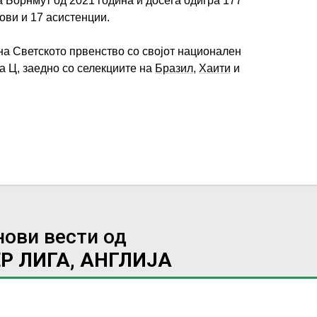
а Борнмут од 2021 година и досега одигра 177
лови и 17 асистенции.
на Светското првенство со својот национален
та Ц, заедно со селекциите на
Бразил
,
Хаити
и
нови вести од
Р ЛИГА, АНГЛИЈА