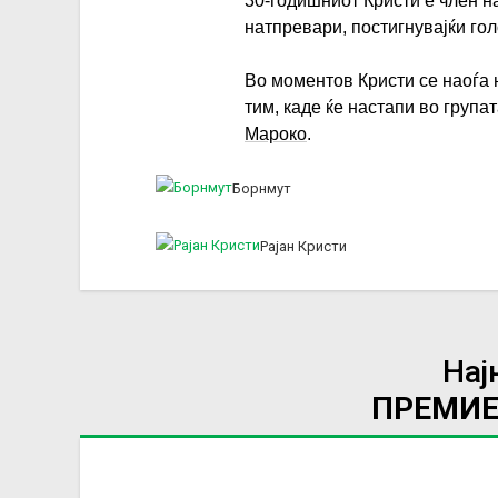
30-годишниот Кристи е член н
натпревари, постигнувајќи го
Во моментов Кристи се наоѓа 
тим, каде ќе настапи во група
Мароко
.
Борнмут
Рајан Кристи
Нај
ПРЕМИЕ