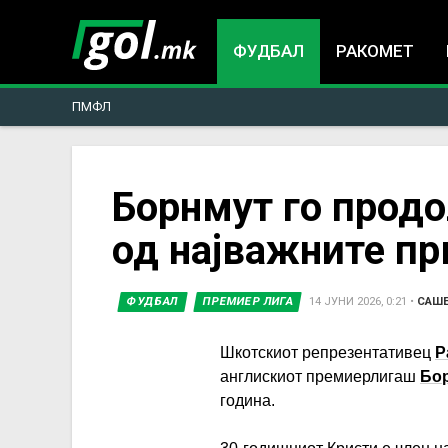
ФУДБАЛ
РАКОМЕТ
ПМФЛ
You
Борнмут го продо
од најважните п
are
here
ФУДБАЛ
ПРЕМИЕР ЛИГА
14 ЈУНИ 2026, 0:21
•
САШ
Шкотскиот репрезентативец
Р
англискиот премиерлигаш
Бо
година.