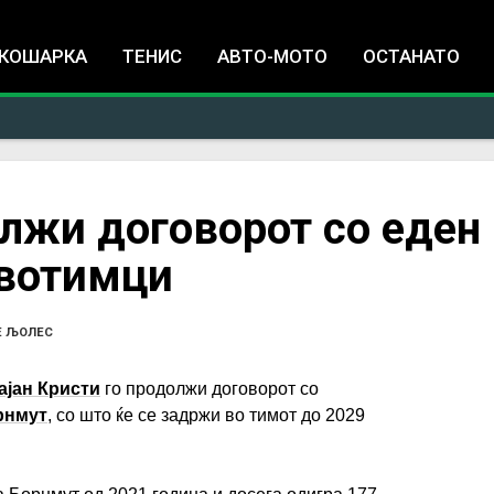
Jump to navigation
КОШАРКА
ТЕНИС
АВТО-МОТО
ОСТАНАТО
лжи договорот со еден
рвотимци
Е ЉОЛЕС
ајан Кристи
го продолжи договорот со
рнмут
, со што ќе се задржи во тимот до 2029