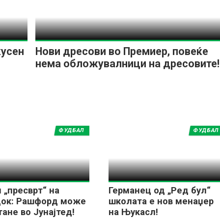
кусен
Нови дресови во Премиер, повеќе
нема обложувалници на дресовите!
ФУДБАЛ
ФУДБАЛ
 „пресврт“ на
Германец од „Ред бул“
док: Рашфорд може
школата е нов менаџер
тане во Јунајтед!
на Њукасл!