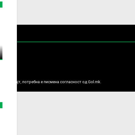
е права.
ј веб сајт, потребна е писмена согласност од Gol.mk.