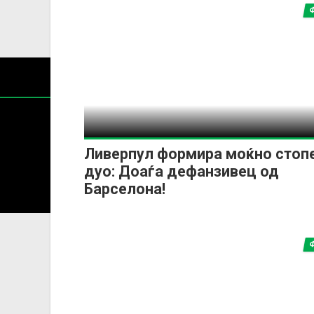
Ливерпул формира моќно стоп
дуо: Доаѓа дефанзивец од
Содржин
Барселона!
За секоја форма на распространување, репродукција и