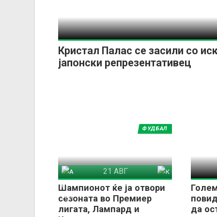
Кристал Палас се засили со ис
јапонски репрезентативец
ФУДБАЛ
21 АВГ
Арсенал
Ковентри Сити
Шампионот ќе ја отвори
Голем
сезоната во Премиер
пови
лигата, Лампард и
да ос