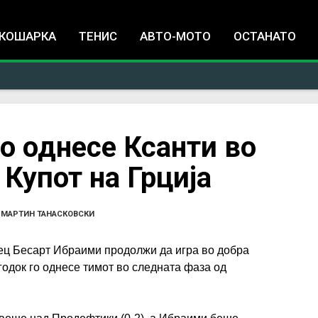
Jump to navigation
КОШАРКА
ТЕНИС
АВТО-МОТО
ОСТАНАТО
о однесе Ксанти во
 Купот на Грција
•
МАРТИН ТАНАСКОВСКИ
ц Бесарт Ибраими продолжи да игра во добра
годок го однесе тимот во следната фаза од