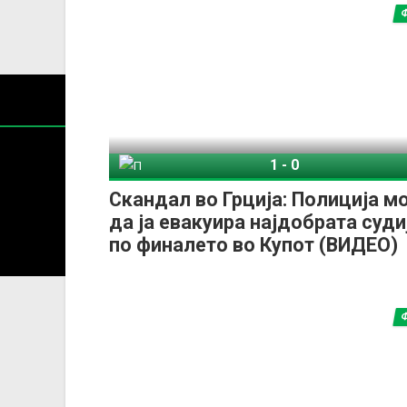
1
-
0
Панатинаикос
Скандал во Грција: Полиција м
да ја евакуира најдобрата суди
Содржин
по финалето во Купот (ВИДЕО)
За секоја форма на распространување, репродукција и