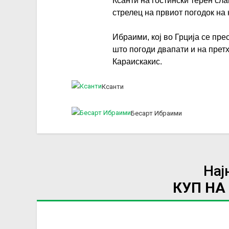
Ксанти на гостински терен сл
стрелец на првиот погодок на 
Ибраими, кој во Грција се пр
што погоди двапати и на прет
Караискакис.
Ксанти
Бесарт Ибраими
Нај
КУП НА