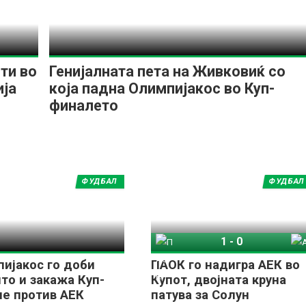
ти во
Генијалната пета на Живковиќ со
ија
која падна Олимпијакос во Куп-
финалето
ФУДБАЛ
ФУДБАЛ
1
-
0
ПАОК
АЕК
ијакос го доби
ПАОК го надигра АЕК во
то и закажа Куп-
Купот, двојната круна
е против АЕК
патува за Солун