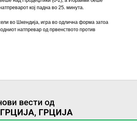
авеше над Продефтики (0-2), а Ибраими беше
натпреварот кој падна во 25. минута.
есели во Шкендија, игра во одлична форма затоа
ходниот натпревар од првенството против
нови вести од
 ГРЦИЈА, ГРЦИЈА