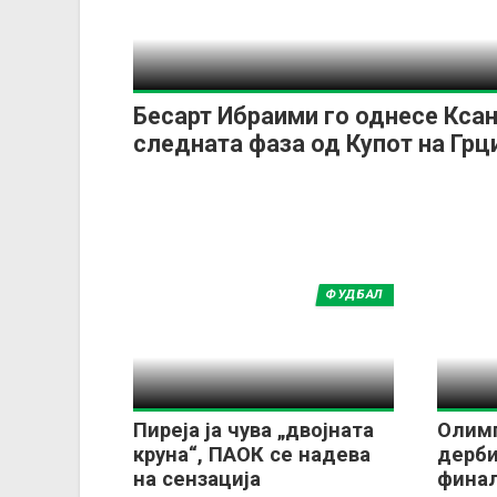
Бесарт Ибраими го однесе Ксан
следната фаза од Купот на Грц
ФУДБАЛ
Пиреја ја чува „двојната
Олимп
круна“, ПАОК се надева
дерби
на сензација
финал