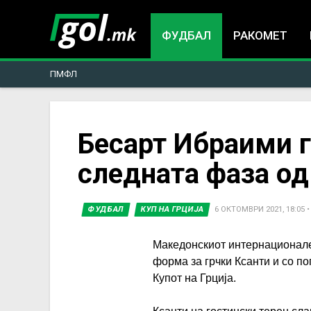
ФУДБАЛ
РАКОМЕТ
ПМФЛ
You
Бесарт Ибраими г
следната фаза од
are
here
ФУДБАЛ
КУП НА ГРЦИЈА
6 ОКТОМВРИ 2021, 18:05
Македонскиот интернационале
форма за грчки Ксанти и со по
Купот на Грција.