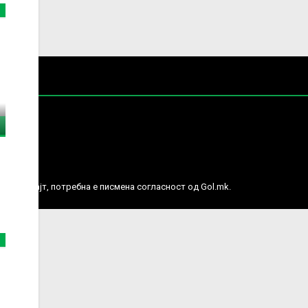
е права.
ј веб сајт, потребна е писмена согласност од Gol.mk.