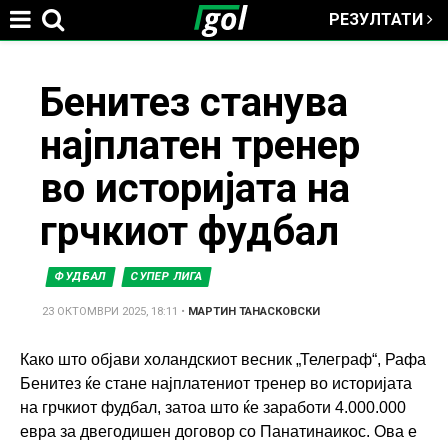
РЕЗУЛТАТИ
Jump to navigation
You
Бенитез станува
најплатен тренер
are
во историјата на
here
грчкиот фудбал
ФУДБАЛ
СУПЕР ЛИГА
23 ОКТОМВРИ 2025, 18:11
•
МАРТИН ТАНАСКОВСКИ
Како што објави холандскиот весник „Телеграф“, Рафа
Бенитез ќе стане најплатениот тренер во историјата
на грчкиот фудбал, затоа што ќе заработи 4.000.000
евра за двегодишен договор со Панатинаикос. Ова е