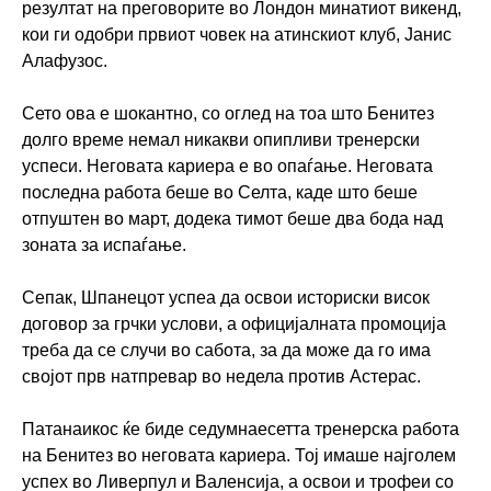
резултат на преговорите во Лондон минатиот викенд,
кои ги одобри првиот човек на атинскиот клуб, Јанис
Алафузос.
Сето ова е шокантно, со оглед на тоа што Бенитез
долго време немал никакви опипливи тренерски
успеси. Неговата кариера е во опаѓање. Неговата
последна работа беше во Селта, каде што беше
отпуштен во март, додека тимот беше два бода над
зоната за испаѓање.
Сепак, Шпанецот успеа да освои историски висок
договор за грчки услови, а официјалната промоција
треба да се случи во сабота, за да може да го има
својот прв натпревар во недела против Астерас.
Патанаикос ќе биде седумнаесетта тренерска работа
на Бенитез во неговата кариера. Тој имаше најголем
успех во Ливерпул и Валенсија, а освои и трофеи со