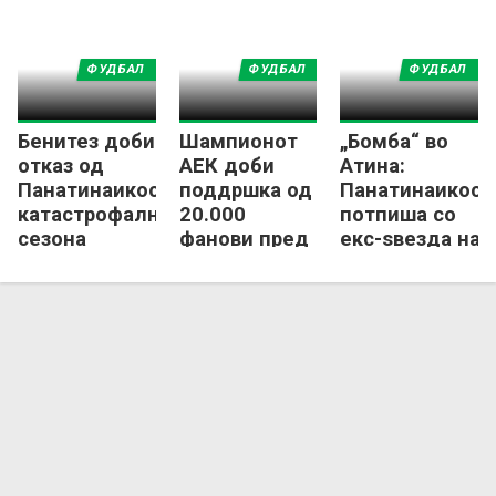
за грчки гигант
ФУДБАЛ
ФУДБАЛ
ФУДБАЛ
Бенитез доби
Шампионот
„Бомба“ во
отказ од
АЕК доби
Атина:
Панатинаикос по
поддршка од
Панатинаикос
катастрофалната
20.000
потпиша со
сезона
фанови пред
екс-ѕвезда на
дербито со
Тотенхем!
Олимпијакос!