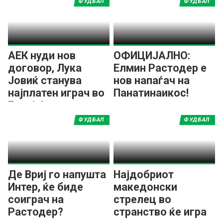
ФУДБАЛ
ФУДБАЛ
АЕК нуди нов
ОФИЦИЈАЛНО:
договор, Лука
Елмин Растодер е
Јовиќ станува
нов напаѓач на
најплатен играч во
Панатинаикос!
Грција!
ФУДБАЛ
ФУДБАЛ
Де Вриј го напушта
Најдобриот
Интер, ќе биде
македонски
соиграч на
стрелец во
Растодер?
странство ќе игра