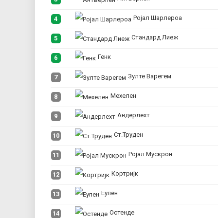
Ројал Шарлероа
4
Стандард Лиеж
5
Генк
6
Зулте Варегем
7
Мехелен
8
Андерлехт
9
Ст.Труден
10
Ројал Мускрон
11
Кортријк
12
Еупен
13
Остенде
14