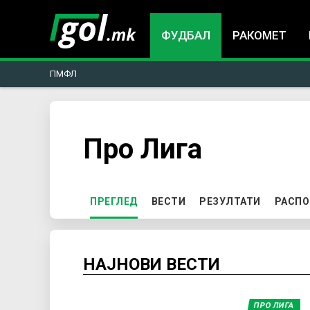
ФУДБАЛ
РАКОМЕТ
ПМФЛ
You
Про Лига
are
here
P
ПРЕГЛЕД
(ACTIVE TAB)
ВЕСТИ
РЕЗУЛТАТИ
РАСПО
r
НАЈНОВИ ВЕСТИ
i
m
ПРО ЛИГА