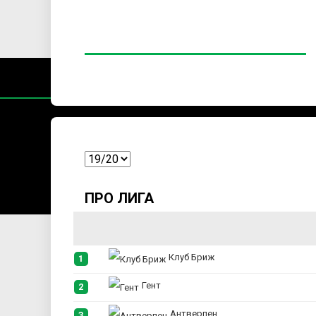
Содржин
За секоја форма на распространување, репродукција и
ПРО ЛИГА
Клуб Бриж
1
Гент
2
Антверпен
3