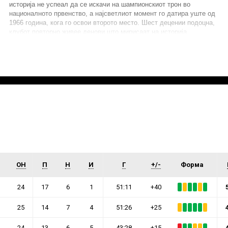
историја не успеал да се искачи на шампионскиот трон во
националното првенство, а најсветлиот момент го датира уште од
1966 година, кога го освои второто место. Шест децении подоцна,
клубот повторно живее денови што мирисаат на историја.
ИМПРЕСУМ
МАРКЕТИНГ
КОНТАКТ
RSS
© 2016-2026 Gol.mk
Сите права задржани
ите на Gol.mk се заштитени со Законот за авторското право и сроднит
ли комерцијална употреба на текстови, фотографии или податоци од ово
ОН
П
Н
И
Г
+/-
Форма
24
17
6
1
51:11
+40
25
14
7
4
51:26
+25
24
13
6
5
43:28
+15