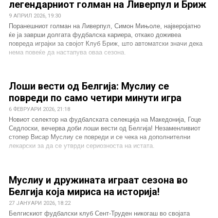
легендарниот голман на Ливерпул и Бриж
9 АПРИЛ 2026, 19:30
Поранешниот голман на Ливерпул, Симон Мињоле, најверојатно
ќе ја заврши долгата фудбалска кариера, откако доживеа
повреда играјки за својот Клуб Бриж, што автоматски значи дека
нема повеќе да настапува оваа сезона.
Лоши вести од Белгија: Муслиу се
повреди по само четири минути игра
6 ФЕВРУАРИ 2026, 21:18
Новиот селектор на фудбалската селекција на Македонија, Гоце
Седлоски, вечерва доби лоши вести од Белгија! Незаменливиот
стопер Висар Муслиу се повреди и се чека на дополнителни
лекарски за да се утврди сериозноста на истата.
Муслиу и дружината играат сезона во
Белгија која мириса на историја!
27 ЈАНУАРИ 2026, 18:22
Белгискиот фудбалски клуб Сент-Труден никогаш во својата