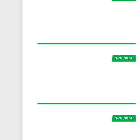
a
r
y
t
ПРО ЛИГА
a
b
s
ПРО ЛИГА