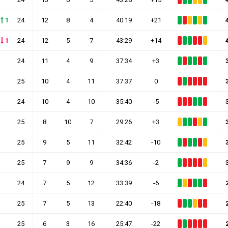
1
24
12
8
4
40:19
+21
1
24
12
5
7
43:29
+14
24
11
4
9
37:34
+3
25
10
4
11
37:37
0
24
10
4
10
35:40
-5
25
8
10
7
29:26
+3
25
9
5
11
32:42
-10
25
7
9
9
34:36
-2
24
7
5
12
33:39
-6
25
7
5
13
22:40
-18
25
6
3
16
25:47
-22