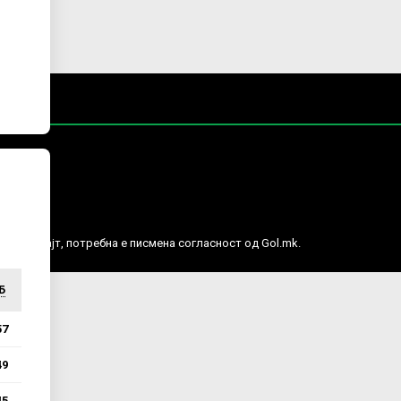
е права.
ј веб сајт, потребна е писмена согласност од Gol.mk.
Б
57
49
45