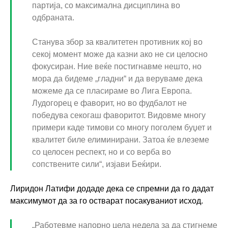
партија, со максимална дисциплина во
одбраната.
Станува збор за квалитетен противник кој во
секој момент може да казни ако не си целосно
фокусиран. Hие веќе постигнавме нешто, но
мора да бидеме „гладни“ и да веруваме дека
можеме да се пласираме во Лига Европа.
Лудогорец е фаворит, но во фудбалот не
победува секогаш фаворитот. Видовме многу
примери каде тимови со многу поголем буџет и
квалитет биле елиминирани. Затоа ќе влеземе
со целосен респект, но и со верба во
сопствените сили“, изјави Беќири.
Лиридон Латифи додаде дека се спремни да го дадат
максимумот да за го остварат посакуваниот исход.
„Работевме напорно цела недела за да стигнеме