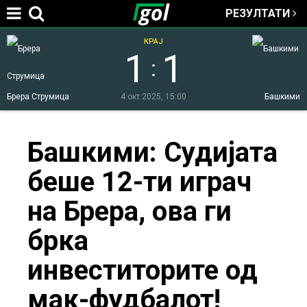
РЕЗУЛТАТИ
Jump to navigation
КРАЈ
1
1
:
Брера Струмица
4 окт 2025, 15:00
Башкими
You
Башкими: Судијата
беше 12-ти играч
are
на Брера, ова ги
here
брка
инвеститорите од
мак-фудбалот!