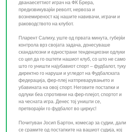
дванаесеттиот играч на ФК Брера,
предизвикувајќи револт, нервоза и
вознемиреност кај нашите навивачи, играчи и
раководството на клубот.
Пларент Салиху, уште од првата минута, губејќи
контрола врз својата задача, донесуваше
скандалозни и еднострани тенденциозни одлуки
со цел да го оштети нашиот клуб, со што не само
што го уништи најубавиот спорт – фудбалот, туку
директно го наруши и угледот на Фудбалската
федерација, фер-плеј натпреварувањето и
убавината на овој спорт. Неговите постапки и
одлуки беа спротивни на фер-плејот, спортот и
на чесната игра. Денес тој уништи се,
претворајќи го фудбалот во циркус!
Почитуван Јосип Бартон, комесар за судии, дали
се срамите од постапките на вашиот судија, кој