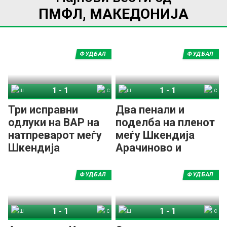
ПМФЛ, МАКЕДОНИЈА
ФУДБАЛ
ФУДБАЛ
1
-
1
1
-
1
Шкендија Арачиново
Силекс
Шкендија Арачиново
Силекс
Три исправни
Два пенали и
одлуки на ВАР на
поделба на пленот
натпреварот меѓу
меѓу Шкендија
Шкендија
Арачиново и
Арачиново и
Силекс
Силекс
ФУДБАЛ
ФУДБАЛ
1
-
1
1
-
1
Шкендија Арачиново
Силекс
Шкендија Арачиново
Силекс