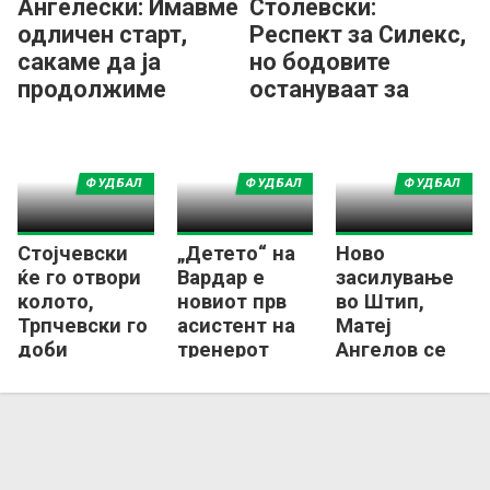
Ангелески: Имавме
Столевски:
одличен старт,
Респект за Силекс,
сакаме да ја
но бодовите
продолжиме
остануваат за
серијата
Арачиново
ФУДБАЛ
ФУДБАЛ
ФУДБАЛ
Стојчевски
„Детето“ на
Ново
ќе го отвори
Вардар е
засилување
колото,
новиот прв
во Штип,
Трпчевски го
асистент на
Матеј
доби
тренерот
Ангелов се
дербито во
Кристијан
врати во
ПМФЛ
Фабијани
Брегалница!