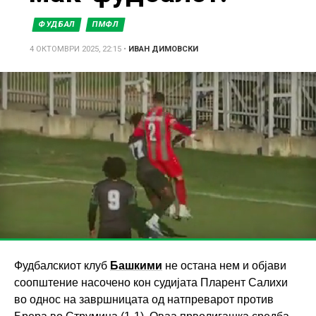
ФУДБАЛ
ПМФЛ
4 ОКТОМВРИ 2025, 22:15
•
ИВАН ДИМОВСКИ
Фудбалскиот клуб
Башкими
не остана нем и објави
соопштение насочено кон судијата Пларент Салихи
во однос на завршницата од натпреварот против