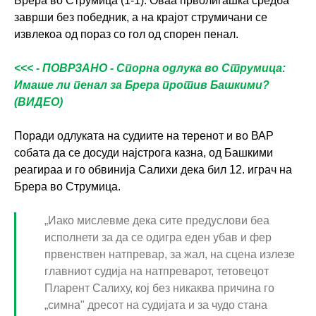
Брера во Струмица (1-1). Оваа прволигашка средба
заврши без победник, а на крајот струмичани се
извлекоа од пораз со гол од спорен пенал.
<<< - ПОВРЗАНО - Спорна одлука во Струмица:
Имаше ли пенал за Брера против Башкими?
(ВИДЕО)
Поради одлуката на судиите на теренот и во ВАР
собата да се досуди најстрога казна, од Башкими
реагираа и го обвинија Салихи дека бил 12. играч на
Брера во Струмица.
„Иако мислевме дека сите предуслови беа
исполнети за да се одигра еден убав и фер
првенствен натпревар, за жал, на сцена излезе
главниот судија на натпреварот, тетовецот
Пларент Салиху, кој без никаква причина го
„симна" дресот на судијата и за чудо стана