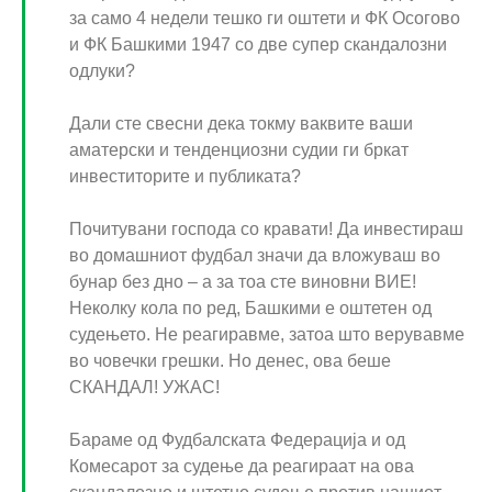
за само 4 недели тешко ги оштети и ФК Осогово
и ФК Башкими 1947 со две супер скандалозни
одлуки?
Дали сте свесни дека токму ваквите ваши
аматерски и тенденциозни судии ги бркат
инвеститорите и публиката?
Почитувани господа со кравати! Да инвестираш
во домашниот фудбал значи да вложуваш во
бунар без дно – а за тоа сте виновни ВИЕ!
Неколку кола по ред, Башкими е оштетен од
судењето. Не реагиравме, затоа што верувавме
во човечки грешки. Но денес, ова беше
СКАНДАЛ! УЖАС!
Бараме од Фудбалската Федерација и од
Комесарот за судење да реагираат на ова