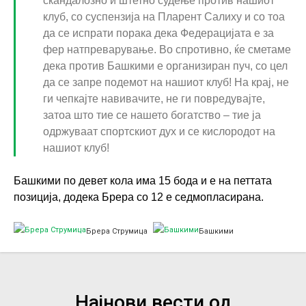
скандалозно и штетно судење против нашиот
клуб, со суспензија на Пларент Салиху и со тоа
да се испрати порака дека Федерацијата е за
фер натпреварување. Во спротивно, ќе сметаме
дека против Башкими е организиран пуч, со цел
да се запре подемот на нашиот клуб! На крај, не
ги чепкајте навивачите, не ги повредувајте,
затоа што тие се нашето богатство – тие ја
одржуваат спортскиот дух и се кислородот на
нашиот клуб!
Башкими по девет кола има 15 бода и е на петтата
позиција, додека Брера со 12 е седмопласирана.
Брера Струмица
Башкими
Најнови вести од