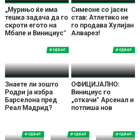
„Мурињо ќе има
Симеоне со јасен
тешка задача да го
став: Атлетико не
скроти егото на
го продава Хулијан
Мбапе и Винициус“
Алварез!
ФУДБАЛ
ФУДБАЛ
Знаете ли зошто
ОФИЦИЈАЛНО:
Родри ја избра
Винициус го
Барселона пред
„откачи“ Арсенал и
Реал Мадрид?
потпиша нов
договор со Реал
Мадрид!
ФУДБАЛ
ФУДБАЛ
ФУДБАЛ