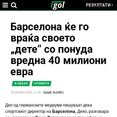
РЕЗУЛТАТИ
Jump to navigation
You
Барселона ќе го
враќа своето
are
„дете“ со понуда
here
вредна 40 милиони
евра
ФУДБАЛ
ПРИМЕРА
29 АПРИЛ 2025, 17:28
•
САШЕ ЉОЛЕС
Дел од германските медиуми пишуваат дека
спортскиот директор на
Барселона
, Деко, разговара