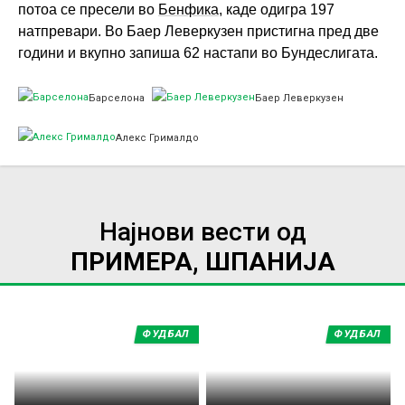
потоа се пресели во
Бенфика
, каде одигра 197
натпревари. Во Баер Леверкузен пристигна пред две
години и вкупно запиша 62 настапи во Бундеслигата.
Барселона
Баер Леверкузен
Алекс Грималдо
Најнови вести од
ПРИМЕРА, ШПАНИЈА
ФУДБАЛ
ФУДБАЛ