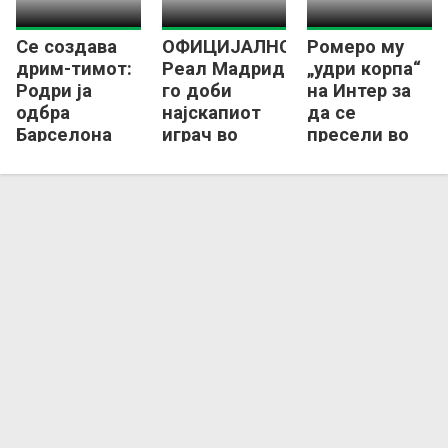
Се создава
ОФИЦИЈАЛНО:
Ромеро му
дрим-тимот:
Реал Мадрид
„удри корпа“
Родри ја
го доби
на Интер за
одбра
најскапиот
да се
Барселона
играч во
пресели во
пред Реал
историјата!
Шпанија?
Мадрид!