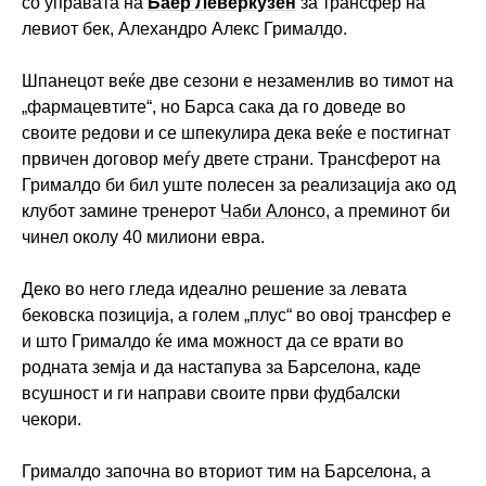
со управата на
Баер Леверкузен
за трансфер на
левиот бек, Алехандро Алекс Грималдо.
Шпанецот веќе две сезони е незаменлив во тимот на
„фармацевтите“, но Барса сака да го доведе во
своите редови и се шпекулира дека веќе е постигнат
првичен договор меѓу двете страни. Трансферот на
Грималдо би бил уште полесен за реализација ако од
клубот замине тренерот
Чаби Алонсо
, а преминот би
чинел околу 40 милиони евра.
Деко во него гледа идеално решение за левата
бековска позиција, а голем „плус“ во овој трансфер е
и што Грималдо ќе има можност да се врати во
родната земја и да настапува за Барселона, каде
всушност и ги направи своите први фудбалски
чекори.
Грималдо започна во вториот тим на Барселона, а