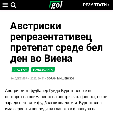
РЕЗУЛТАТИ
Jump to navigation
You
Австриски
репрезентативец
are
претепат среде бел
here
ден во Виена
ФУДБАЛ
БУНДЕСЛИГА
16 ДЕКЕМВРИ 2023, 20:51
•
ЗОРАН МИШЕВСКИ
Австрискиот фудбалер Гуидо Бургшталер е во
центарот на вниманието на австриската јавност, но не
заради неговите фудбалски квалитети. Бургшталер
има сериозни повреди на главата и фрактура на