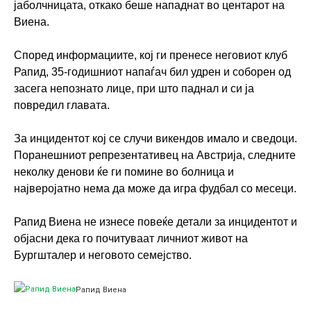
јаболчницата, откако беше нападнат во центарот на
Виена.
Според информациите, кој ги пренесе неговиот клуб
Рапид, 35-годишниот напаѓач бил удрен и соборен од
засега непознато лице, при што паднал и си ја
повредил главата.
За инцидентот кој се случи викендов имало и сведоци.
Поранешниот репрезентативец на Австрија, следните
неколку денови ќе ги помине во болница и
најверојатно нема да може да игра фудбал со месеци.
Рапид Виена не изнесе повеќе детали за инцидентот и
објасни дека го почитуваат личниот живот на
Бургшталер и неговото семејство.
Рапид Виена