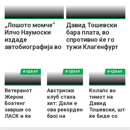
„Лошото момче“
Давид Тошевски
Илчо Наумоски
бара плата, во
издаде
спротивно ќе го
автобиографија во
тужи Клагенфурт
Австрија
ФУДБАЛ
ФУДБАЛ
ФУДБАЛ
Ветеранот
Австриски
Колапс во
Жером
клуб стана
тимот на
Боатенг
хит: Дали е
Давид
заврши со
ова рекорден
Тошевски, што
ЛАСК и ќе
број на
ќе биде со
бара нов
спонзори на
Македонецот?
клуб
дрес?