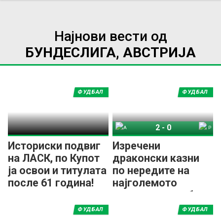
Најнови вести од
БУНДЕСЛИГА, АВСТРИЈА
ФУДБАЛ
ФУДБАЛ
2
-
0
Австрија Виена
Рапид Виена
Историски подвиг
Изречени
на ЛАСК, по Купот
драконски казни
ја освои и титулата
по нередите на
после 61 година!
најголемото
австриско дерби
ФУДБАЛ
ФУДБАЛ