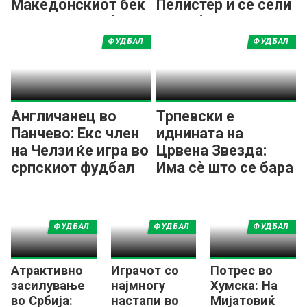
Македонскиот бек
Пелистер и се сели
се сели во Србија?
во Србија
ФУДБАЛ
ФУДБАЛ
Англичанец во
Трпевски е
Панчево: Екс член
иднината на
на Челзи ќе игра во
Црвена Звезда:
српскиот фудбал
Има сè што се бара
од модерна
„десетка“!
ФУДБАЛ
ФУДБАЛ
ФУДБАЛ
Атрактивно
Играчот со
Потрес во
засилување
најмногу
Хумска: На
во Србија:
настапи во
Мијатовиќ