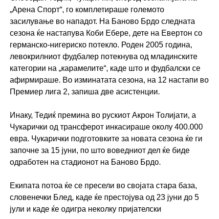
„Арена Спорт“, го комплетираше големото
засилување во нападот. На Баново Брдо следната
сезона ќе настапува Коби Ебере, дете на Евертон со
германско-нигериско потекло. Роден 2005 година,
левокрилниот фудбалер потекнува од младинските
категории на „карамелите“, каде што и фудбалски се
афирмираше. Во изминатата сезона, на 12 настапи во
Премиер лига 2, запиша две асистенции.
Инаку, Тедиќ премина во рускиот Акрон Толијати, а
Чукарички од трансферот инкасираше околу 400.000
евра. Чукарички подготовките за новата сезона ќе ги
започне за 15 јуни, по што воведниот дел ќе биде
одработен на стадионот на Баново Брдо.
Екипата потоа ќе се пресели во својата стара база,
словенечки Блед, каде ќе престојува од 23 јуни до 5
јули и каде ќе одигра неколку пријателски