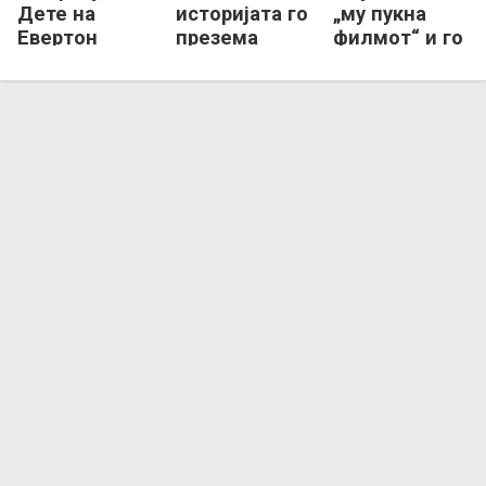
Дете на
историјата го
„му пукна
Евертон
презема
филмот“ и го
пристигнува
белградски
напушти
во Чукарички
Партизан
Партизан