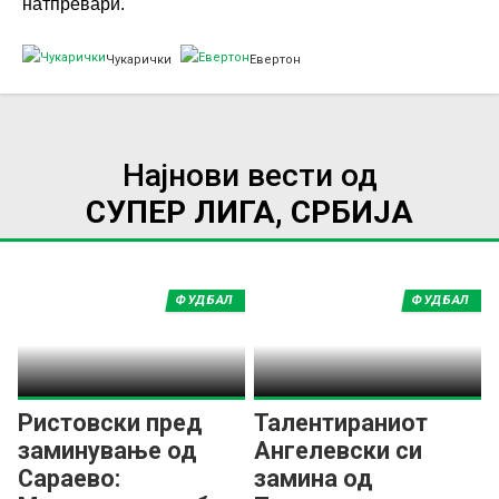
натпревари.
Чукарички
Евертон
Најнови вести од
СУПЕР ЛИГА, СРБИЈА
ФУДБАЛ
ФУДБАЛ
Ристовски пред
Талентираниот
заминување од
Ангелевски си
Сараево:
замина од