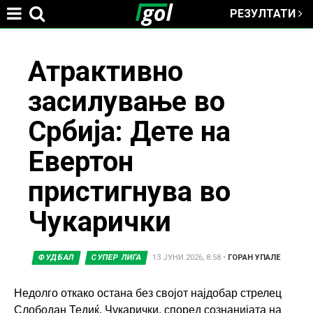
РЕЗУЛТАТИ
Jump to navigation
You
Атрактивно
засилување во
are
Србија: Дете на
here
Евертон
пристигнува во
Чукарички
ФУДБАЛ
СУПЕР ЛИГА
13 ЈУНИ 2026, 8:58
•
ГОРАН УПАЛЕ
Недолго откако остана без својот најдобар стрелец
Слободан Тедиќ, Чукарички, според сознанијата на