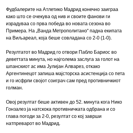
Фудбалерите на Атлетико Мадрид конечно заиграа
како што се очекува од нив и своите фанови ги
израдуваа со прва победа во новата сезона во
Примера. На „Ванда Метрополитано“ падна екипата
на Виљареал, која беше совладана со 2-0 (1-0).
Резултатот во Мадрид го отвори Пабло Бариос во
деветтата минута, но најголема заслуга за голот на
шпанскиот ас има Јулијан Алварез, откако
Аргентинецот запиша мајсторска асистенција со пета
и го исфрли својот соиграч сам пред противничкиот
голман.
Овој резултат беше активен до 52. минута кога Нико
Гонзалез ја натскока противничката одбрана и со
глава погоди за 2-0, резултат со кој заврши
натпреварот во Мадрид.