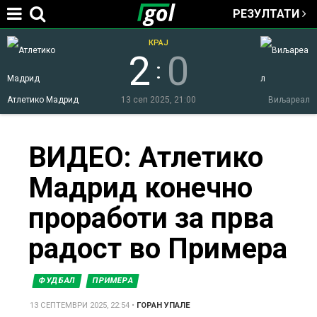
РЕЗУЛТАТИ
Jump to navigation
КРАЈ
2
0
:
Атлетико Мадрид
13 сеп 2025, 21:00
Виљареал
You
ВИДЕО: Атлетико
Мадрид конечно
are
проработи за прва
here
радост во Примера
ФУДБАЛ
ПРИМЕРА
13 СЕПТЕМВРИ 2025, 22:54
•
ГОРАН УПАЛЕ