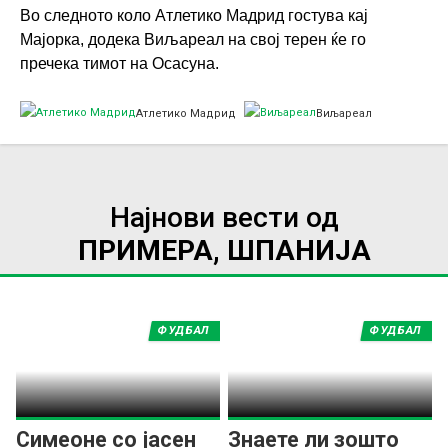
Во следното коло Атлетико Мадрид гостува кај
Мајорка, додека Виљареал на свој терен ќе го
пречека тимот на Осасуна.
Атлетико Мадрид
Виљареал
Најнови вести од
ПРИМЕРА, ШПАНИЈА
ФУДБАЛ
ФУДБАЛ
Симеоне со јасен
Знаете ли зошто