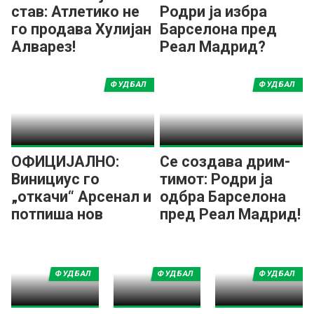
став: Атлетико не
Родри ја избра
го продава Хулијан
Барселона пред
Алварез!
Реал Мадрид?
ФУДБАЛ
ФУДБАЛ
ОФИЦИЈАЛНО:
Се создава дрим-
Винициус го
тимот: Родри ја
„откачи“ Арсенал и
одбра Барселона
потпиша нов
пред Реал Мадрид!
договор со Реал
Мадрид!
ФУДБАЛ
ФУДБАЛ
ФУДБАЛ