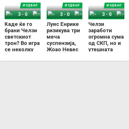
ФУДБАЛ
ФУДБАЛ
ФУДБАЛ
3
-
0
3
-
0
3
-
0
Каде ќе го
Луис Енрике
Челзи
Челзи
ПСЖ
Челзи
ПСЖ
Челзи
ПСЖ
брани Челзи
ризикува три
заработи
светскиот
меча
огромна сума
трон? Во игра
суспензија,
од СКП, но и
се неколку
Жоао Невес
утешната
држави,
„виси“ за
награда за
една испрати
Суперкупот
ПСЖ не е
кандидатура
на Европа
лоша