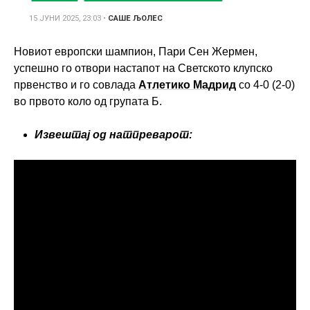
15 ЈУНИ 2025, 23:03
•
САШЕ ЉОЛЕС
Новиот европски шампион, Пари Сен Жермен,
успешно го отвори настапот на Светското клупско
првенство и го совлада
Атлетико Мадрид
со 4-0 (2-0)
во првото коло од групата Б.
Извештај од натпреварот: