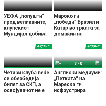
УЕФА „попушти“
Мароко ги
пред великаните,
„победи“ Бразил и
клупскиот
Катар во трката за
Мундијал добива
домаќин на
проширен формат!
Светско клупско
првенство во
ФУДБАЛ
ФУДБАЛ
фудбал
3
-
0
Челзи
ПСЖ
Четири клуба веќе
Англиски медиуми:
си обезбедија
„Петката“ на
билет за СКП, а
Мареска ги
освојувачот не е
исфрустрира
еден од нив
напаѓачите на
ПСЖ!