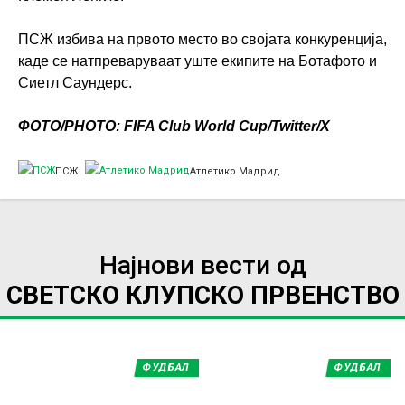
ПСЖ избива на првото место во својата конкуренција,
каде се натпреваруваат уште екипите на Ботафото и
Сиетл Саундерс
.
ФОТО/PHOTO: FIFA Club World Cup/Twitter/X
ПСЖ
Атлетико Мадрид
Најнови вести од
СВЕТСКО КЛУПСКО ПРВЕНСТВО
ФУДБАЛ
ФУДБАЛ