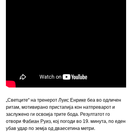
„Светците“ на тренерот
Луис Енрике
беа во одличен
ритам, мотивирано пристапија кон натпреварот и
заслужено ги освоија трите бода. Резултатот го
отвори
Фабиан Руиз
, кој погоди во 19. минута, по еден
убав удар по земја од дваесетина метри.