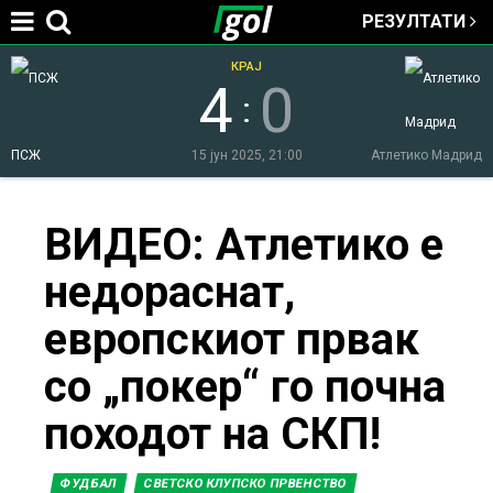
РЕЗУЛТАТИ
Jump to navigation
КРАЈ
4
0
:
ПСЖ
15 јун 2025, 21:00
Атлетико Мадрид
You
ВИДЕО: Атлетико е
недораснат,
are
европскиот првак
here
со „покер“ го почна
походот на СКП!
ФУДБАЛ
СВЕТСКО КЛУПСКО ПРВЕНСТВО