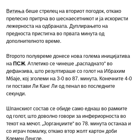
Витиња
беше стрелец на вториот погодок, откако
прелесно притрча во шеснаесетникот и ја искористи
лежерноста на одбраната. Дуплирањето на
предноста пристигна во првата минута од
дополнителното време.
Второто полувреме донесе нова голема иницијатива
на
ПСЖ
. Атлетико се чинеше „распаднато“ во
дефанзива, што резултираше со голот на Ибрахим
Мбаје, кој зголеми на 3-0 во 87. минута. Конечните 4-0
ги постави Ли Канг Ли од пенал во последните
секунди.
Шпанскиот состав се обиде само еднаш во рамките
од голот, што доволно говори за инфериорноста во
текот на мечот. „Јорганџиите“ во 78. минута останаа и
со играч помалку, откако втор жолт картон доби
Клемен Ленгле.