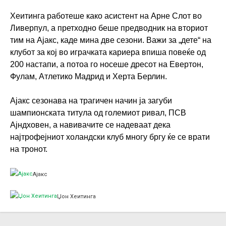
Хеитинга работеше како асистент на Арне Слот во
Ливерпул, а претходно беше предводник на вториот
тим на Ајакс, каде мина две сезони. Важи за „дете“ на
клубот за кој во играчката кариера впиша повеќе од
200 настапи, а потоа го носеше дресот на Евертон,
Фулам, Атлетико Мадрид и Херта Берлин.
Ајакс сезонава на трагичен начин ја загуби
шампионската титула од големиот ривал, ПСВ
Ајндховен, а навивачите се надеваат дека
најтрофејниот холандски клуб многу бргу ќе се врати
на тронот.
Ајакс
Џон Хеитинга