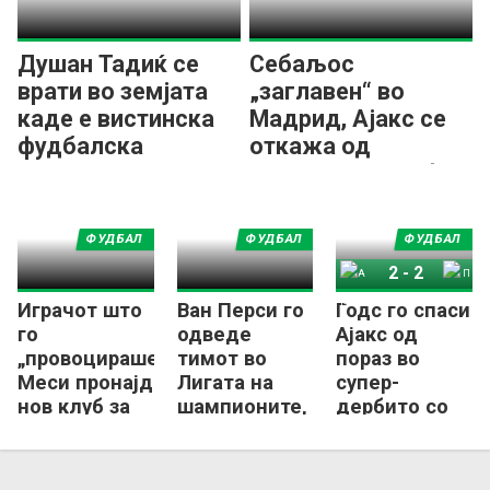
Душан Тадиќ се
Себаљос
врати во земјата
„заглавен“ во
каде е вистинска
Мадрид, Ајакс се
фудбалска
откажа од
легенда
неговиот трансфер
ФУДБАЛ
ФУДБАЛ
ФУДБАЛ
2
-
2
Играчот што
Ван Перси го
Годс го спаси
Ајакс
ПСВ Ајндховен
го
одведе
Ајакс од
„провоцираше“
тимот во
пораз во
Меси пронајде
Лигата на
супер-
нов клуб за
шампионите,
дербито со
време на СП
па доби
ПСВ
отказ
Ајндховен