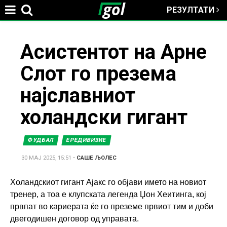
РЕЗУЛТАТИ
Jump to navigation
You
Асистентот на Арне
Слот го презема
are
најславниот
here
холандски гигант
ФУДБАЛ
ЕРЕДИВИЗИЕ
30 МАЈ 2025, 15:51
•
САШЕ ЉОЛЕС
Холандскиот гигант Ајакс го објави името на новиот
тренер, а тоа е клупската легенда Џон Хеитинга, кој
првпат во кариерата ќе го преземе првиот тим и доби
двегодишен договор од управата.