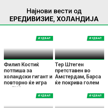
Најнови вести од
ЕРЕДИВИЗИЕ, ХОЛАНДИЈА
ФУДБАЛ
ФУДБАЛ
Филип Костиќ
Тер Штеген
потпиша за
претставен во
холандски гигант и
Амстердам, Барса
повторно ќе игра
ќе покрива голем
во ЛШ!
дел од платата
ФУДБАЛ
ФУДБАЛ