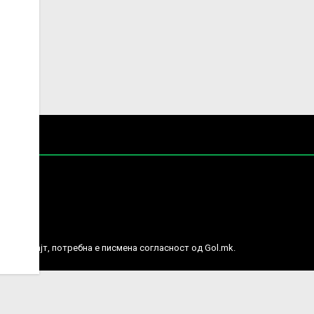
е права.
ј веб сајт, потребна е писмена согласност од Gol.mk.