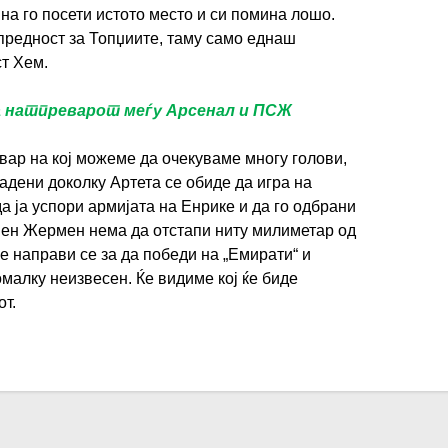
на го посети истото место и си помина лошо.
предност за Топџиите, таму само еднаш
ст Хем.
 натпреварот меѓу Арсенал и ПСЖ
вар на кој можеме да очекуваме многу голови,
адени доколку Артета се обиде да игра на
ИМПРЕСУМ
МАРКЕТИНГ
КОНТАКТ
RSS
да ја успори армијата на Енрике и да го одбрани
Сен Жермен нема да отстапи ниту милиметар од
е направи се за да победи на „Емирати“ и
© 2016-2026 Gol.mk
малку неизвесен. Ќе видиме кој ќе биде
Сите права задржани
от.
ите на Gol.mk се заштитени со Законот за авторското право и сроднит
ли комерцијална употреба на текстови, фотографии или податоци од ово