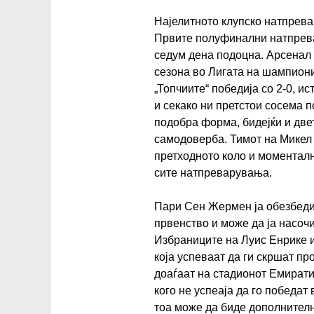
Најелитното клупско натпрева
Првите полуфинални натпревар
седум дена подоцна. Арсенал
сезона во Лигата на шампиони
„Топчиите“ победија со 2-0, и
и секако ни претстои сосема п
подобра форма, бидејќи и двет
самодоверба. Тимот на Микел
претходното коло и моменталн
сите натпреварувања.
Пари Сен Жермен ја обезбед
првенство и може да ја насочи
Избраниците на Луис Енрике 
која успеваат да ги скршат пр
доаѓаат на стадионот Емирати
кого не успеаја да го победат
тоа може да биде дополнителн