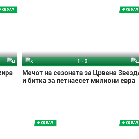
ФУДБАЛ
ФУДБАЛ
1
-
0
Црвена Звезда
Хапоел Беер Шева
Црвена Звезда
кира
Мечот на сезоната за Црвена Звезд
и битка за петнаесет милиони евра
ФУДБАЛ
ФУДБАЛ