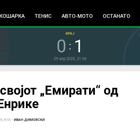
Jump to navigation
КОШАРКА
ТЕНИС
АВТО-МОТО
ОСТАНАТО
КРАЈ
0
1
:
29 апр 2025, 21:00
 својот „Емирати“ од
 Енрике
, 8:55
•
ИВАН ДИМОВСКИ