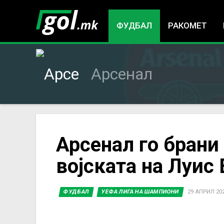
ФУДБАЛ
РАКОМЕТ
Арсенал
You
Арсенал го брани
војската на Луис
are
here
ФУДБАЛ
УЕФА ЛИГА НА ШАМПИОНИ
29 АПРИЛ 2025