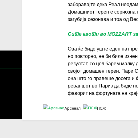
заборавајте дека Реал неодам
Домашниот терен е сериозна 
загубија сезонава и тоа од Ве
Сите квоти во MOZZART за
Ова ќе биде уште еден натпре
но повторно, не би биле изнен
резултат, со цел барем малку 
својот домашен терен. Пари 
она што го правеше досега и ќ
реваншот во Париз да биде по
фаворит на фортуната на крај
Содржин
Арсенал
ПСЖ
За секоја форма на распространување, репродукција и