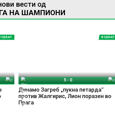
нови вести од
ИГА НА ШАМПИОНИ
ФУДБАЛ
ФУДБАЛ
5
-
0
Грац
Динамо Загреб
Спирис Каунас
н
Динамо Загреб „пукна петарда“
о
против Жалгирис, Лион поразен во
Прага