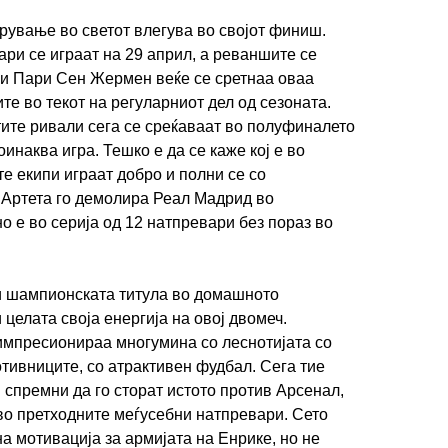
рување во светот влегува во својот финиш.
и се играат на 29 април, а реваншите се
 и Пари Сен Жермен веќе се сретнаа оваа
те во текот на регуларниот дел од сезоната.
стите ривали сега се среќаваат во полуфиналето
оинаква игра. Тешко е да се каже кој е во
е екипи играат добро и полни се со
 Артета го демолира Реал Мадрид во
о е во серија од 12 натпревари без пораз во
и шампионската титула во домашното
 целата своја енергија на овој двомеч.
импресионираа многумина со леснотијата со
отивниците, со атрактивен фудбал. Сега тие
 спремни да го сторат истото против Арсенал,
 во претходните меѓусебни натпревари. Сето
а мотивација за армијата на Енрике, но не