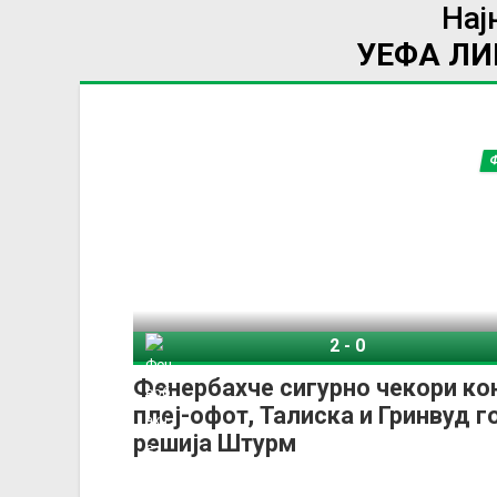
Нај
УЕФА Л
2
-
0
Фенербахче
СК Штурм 
Фенербахче сигурно чекори ко
плеј-офот, Талиска и Гринвуд г
решија Штурм