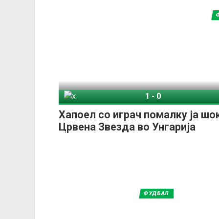
1
-
0
Хапоел Беер Шева
Хапоел со играч помалку ја шо
Црвена Звезда во Унгарија
ФУДБАЛ