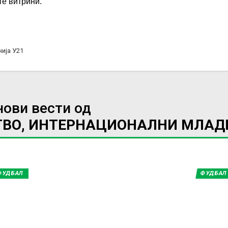
те витрини.
ија У21
нови вести од
СТВО, ИНТЕРНАЦИОНАЛНИ МЛАД
ФУДБАЛ
ФУДБАЛ