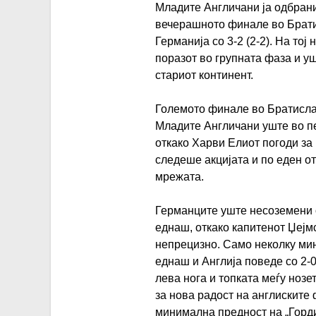
Младите Англичани ја одбрани
вечерашното финале во Брати
Германија со 3-2 (2-2). На тој
поразот во групната фаза и уш
стариот континент.
Големото финале во Братислав
Младите Англичани уште во пе
откако Харви Елиот погоди за 
следеше акцијата и по еден от
мрежата.
Германците уште несоземени 
еднаш, откако капитенот Џејм
непрецизно. Само неколку ми
еднаш и Англија поведе со 2-
лева нога и топката меѓу ноз
за нова радост на англиските
минимална предност на „Горди