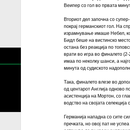
Веипер со гол во првата мину
Вториот дел започна со супер
покрај германскиот гол. На с
израмнување имаше Небел, кој
Бидл беше на вистинско место
остана без реакција по топовс
врати во игра во финалето (2-
имаа по неколку шанси, а најг
минута од судиското надополну
Така, финалето влезе во допо
од центарот Англија одново п
Содржин
асистенција на Мортон, со гла
За секоја форма на распространување, репродукција и
водство на својата селекција о
Германија нападна со сите си
пречката, но овој пат не успе