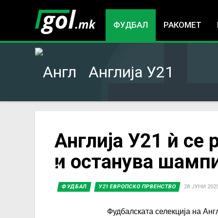
ФУДБАЛ
РАКОМЕТ
Англија У21
You
Англија У21 ѝ се
и останува шампи
are
here
ФУДБАЛ
У21 ЕВРОПСКО ПРВЕНСТВО
28 ЈУНИ 2025
Фудбалската селекција на Англ