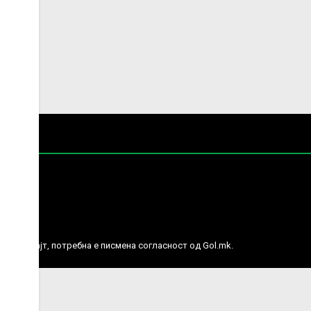
е права.
ј веб сајт, потребна е писмена согласност од Gol.mk.