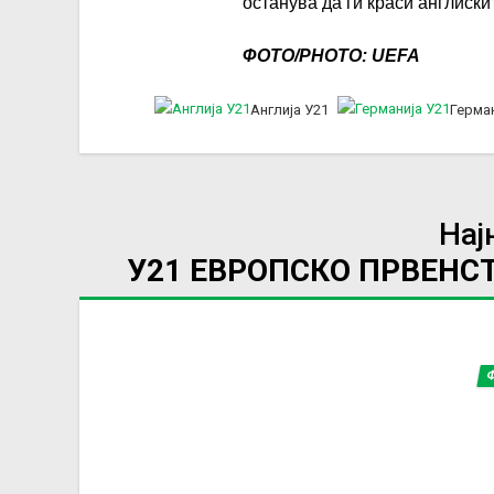
останува да ги краси англиски
ФОТО/PHOTO: UEFA
Англија У21
Герман
Нај
У21 ЕВРОПСКО ПРВЕН