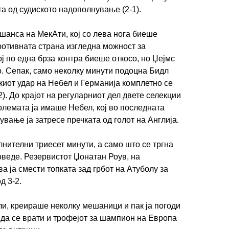
та од судиското надополнување (2-1).
-шанса на МекАти, кој со лева нога биеше
противната страна изгледна можност за
 по една брза контра биеше откосо, но Џејмс
. Сепак, само неколку минути подоцна Бидл
киот удар на Небел и Германија комплетно се
2). До крајот на регуларниот дел двете селекции
ИМПРЕСУМ
МАРКЕТИНГ
КОНТАКТ
RSS
олемата ја имаше Небел, кој во последната
вање ја затресе пречката од голот на Англија.
© 2016-2026 Gol.mk
Сите права задржани
лнителни триесет минути, а само што се тргна
оведе. Резервистот Џонатан Роув, на
ите на Gol.mk се заштитени со Законот за авторското право и сроднит
ва ја смести топката зад грбот на Атуболу за
ли комерцијална употреба на текстови, фотографии или податоци од ово
д 3-2.
ли, креираше неколку мешаници и пак ја погоди
а да се врати и трофејот за шампион на Европа