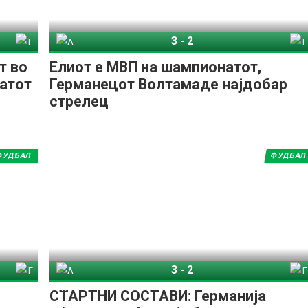
3
-
2
 У21
Англија У21
Германија У21
т во
Елиот е МВП на шампионатот,
атот
Германецот Волтамаде најдобар
стрелец
ФУДБАЛ
ФУДБАЛ
3
-
2
 У21
Англија У21
Германија У21
СТАРТНИ СОСТАВИ: Германија