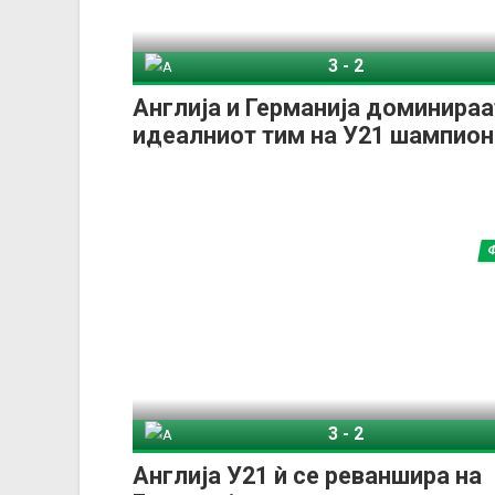
3
-
2
Англија У21
Германија
Англија и Германија доминираа
идеалниот тим на У21 шампион
3
-
2
Англија У21
Германија
Англија У21 ѝ се реваншира на