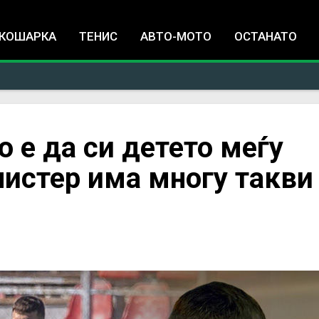
Jump to navigation
КОШАРКА
ТЕНИС
АВТО-МОТО
ОСТАНАТО
о е да си детето меѓу
истер има многу такви