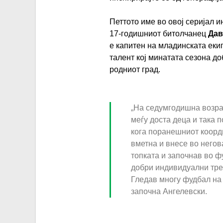
Петтото име во овој серијал и
17-годишниот битолчанец
Дав
е капитен на младинската еки
талент кој минатата сезона до
родниот град.
„На седумгодишна возра
d
меѓу доста деца и така 
a
кога поранешниот коорд
v
вметна и внесе во него
топката и започнав во ф
i
добри индивидуални трен
d
Гледав многу фудбал на 
-
започна Ангелевски.
a
n