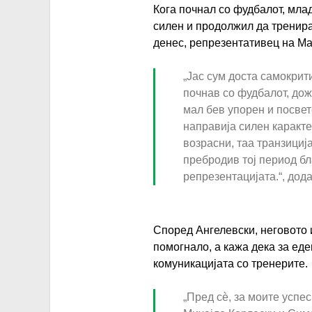
g
Кога почнал со фудбалот, млад
d
e
силен и продолжил да тренира
a
денес, репрезентативец на Ма
l
v
e
„Јас сум доста самокрит
i
s
почнав со фудбалот, дож
d
k
мал бев упорен и посвет
-
i
направија силен каракте
a
-
возрасни, таа транзициј
n
пребродив тој период бл
i
g
репрезентацијата.“, дод
n
e
t
l
e
Според Ангелевски, неговото 
e
r
d
помогнало, а кажа дека за еде
s
v
a
комуникацијата со тренерите.
k
j
v
i
„Пред сѐ, за моите успе
u
i