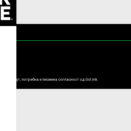
е права.
ј веб сајт, потребна е писмена согласност од Gol.mk.