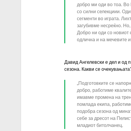
p
d
добро ми оди во тоа. Во
e
g
o
со силни селекциии. Оди
l
сегменти во играта. Лих
n
e
загубивме несреќно. Но,
i
s
Добро ни оди со новиот
j
k
одлична и на мечевите и 
a
i
-
-
k
Давид Ангелевски е дел и од п
m
d
a
сезона. Какви се очекувањата
a
a
p
k
v
„Подготовките се напорн
i
e
добро, работиме квалит
i
t
d
имавме промена на трене
d
e
o
помлада екипа, работим
-
n
подобра сезона од минат
n
a
.
себе за дресот на Пелис
i
n
младиот битолчанец.
j
j