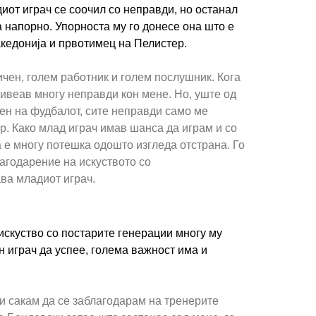
иот играч се соочил со неправди, но останал
 напорно. Упорноста му го донесе она што е
кедонија и првотимец на Пелистер.
ичен, голем работник и голем послушник. Кога
ивеав многу неправди кон мене. Но, уште од
ен на фудбалот, сите неправди само ме
р. Како млад играч имав шанса да играм и со
а е многу потешка одошто изгледа отстрана. Го
агодарение на искуството со
ава младиот играч.
искуство со постарите генерации многу му
н играч да успее, голема важност има и
си сакам да се заблагодарам на тренерите