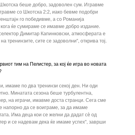
 Шкотска беше добро, задоволен сум. Игравме
гравме со Шкотска 2:2, иако бевме подобри
тенштајн го победивме, а со Романија
 кога ќе сумираме се имавме добро издание.
 селектор Димитар Капинковски, атмосферата е
на тренинзите, сите се задоволни“, открива тој.
рвиот тим на Пелистер, за кој ќе игра во новата
?
и, имаме по два тренинзи секој ден. Ни оди
етно. Минатата сезона беше турбулентна,
р, на играчи, имавме доста странци. Сега сме
е напорно да се воиграме, за да имаме
ата. Има деца кои се желни да дадат сѐ од
тер и се надевам дека ќе имаме успех“, заврши