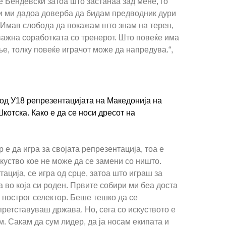
 Бендевски затоа што застанаа зад мене, го
 и ми дадоа доверба да бидам предводник дури
 Имав слобода да покажам што знам на терен,
 важна соработката со тренерот. Што повеќе има
е, толку повеќе играчот може да напредува.“,
од У18 репрезентацијата на Македонија на
котска. Како е да се носи дресот на
 е да игра за својата репрезентација, тоа е
куство кое не може да се замени со ништо.
тација, се игра од срце, затоа што играш за
а во која си роден. Првите собири ми беа доста
построг селектор. Беше тешко да се
ретставуваш држава. Но, сега со искуството е
м. Сакам да сум лидер, да ја носам екипата и