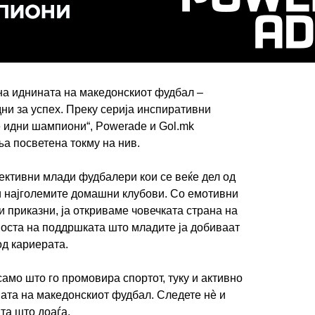
ИМПРЕСУМ
МАРКЕТИНГ
КОНТАКТ
RSS
на иднината на македонскиот фудбал –
дни за успех. Преку серија инспиративни
© 2016-2026 Gol.mk
 идни шампиони“, Powerade и Gol.mk
Сите права задржани
а посветена токму на нив.
ите на Gol.mk се заштитени со Законот за авторското право и сроднит
ктивни млади фудбалери кои се веќе дел од
ли комерцијална употреба на текстови, фотографии или податоци од ово
и најголемите домашни клубови. Со емотивни
 приказни, ја откриваме човечката страна на
носта на поддршката што младите ја добиваат
од кариерата.
амо што го промовира спортот, туку и активно
ата на македонскиот фудбал. Следете нè и
та што доаѓа.