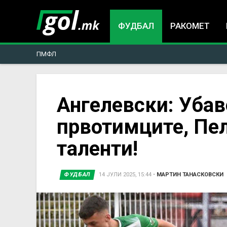
ФУДБАЛ
РАКОМЕТ
ПМФЛ
You
Ангелевски: Убав
првотимците, Пел
are
таленти!
here
ФУДБАЛ
14 ЈУЛИ 2025, 15:44
•
МАРТИН ТАНАСКОВСКИ