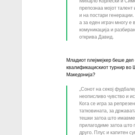
-
Михајло Корлески и Симе
.
d
препознаа мојот талент
p
j
-
и на постари генерации.
e
p
a
а за еден играч многу е
l
g
n
комуникација и разбирањ
i
g
открива Давид.
s
e
t
l
e
Младиот плејмејкер беше дел 
e
d
квалификацискиот турнир во Ш
r
s
a
Македонија?
-
k
v
d
i
„Сонот на секој фудбалер
i
u
-
неописливо чувство и ис
d
e
Кога се игра за репрезен
m
-
l
татковината, за држават
a
a
тешки затоа што имавме 
.
k
n
прилагодиме затоа што п
j
e
g
друго. Плус и капитен су