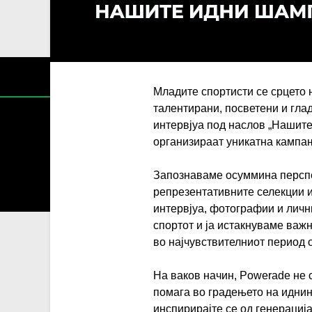
Младите спортисти се срцето 
талентирани, посветени и гла
интервјуа под наслов „Нашите
организираат уникатна кампањ
Содржин
Запознаваме осуммина перспе
За секоја форма на распространување, репродукција и
репрезентативните селекции 
интервјуа, фотографии и лични
спортот и ја истакнуваме важ
во најчувствителниот период 
На ваков начин, Powerade не с
помага во градењето на иднин
инспирирајте се од генерација