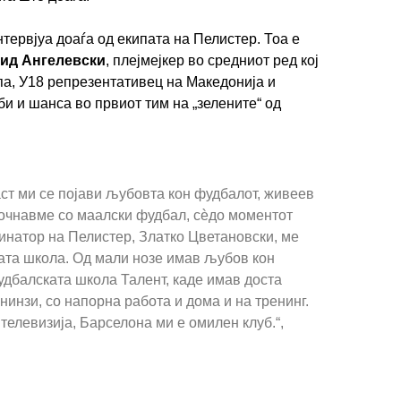
нтервјуа доаѓа од екипата на Пелистер. Тоа е
ид Ангелевски
, плејмејкер во средниот ред кој
па, У18 репрезентативец на Македонија и
би и шанса во првиот тим на „зелените“ од
ст ми се појави љубовта кон фудбалот, живеев
почнавме со маалски фудбал, сѐдо моментот
инатор на Пелистер, Златко Цветановски, ме
вата школа. Од мали нозе имав љубов кон
удбалската школа Талент, каде имав доста
инзи, со напорна работа и дома и на тренинг.
телевизија, Барселона ми е омилен клуб.“,