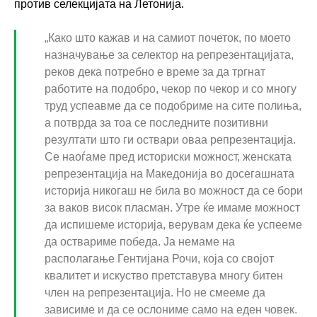
против селекцијата на Летонија.
„Како што кажав и на самиот почеток, по моето
назначување за селектор на репрезентацијата,
реков дека потребно е време за да тргнат
работите на подобро, чекор по чекор и со многу
труд успеавме да се подобриме на сите полиња,
а потврда за тоа се последните позитивни
резултати што ги оствари оваа репрезентација.
Се наоѓаме пред историски можност, женската
репрезентација на Македонија во досегашната
историја никогаш не била во можност да се бори
за ваков висок пласман. Утре ќе имаме можност
да испишеме историја, верувам дека ќе успееме
да оствариме победа. Ја немаме на
располагање Гентијана Рочи, која со својот
квалитет и искуство претставува многу битен
член на репрезентација. Но не смееме да
зависиме и да се ослониме само на еден човек.