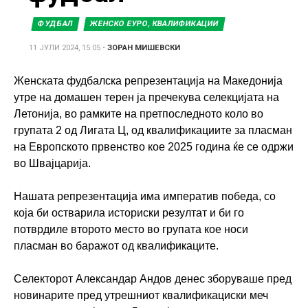
ФУДБАЛ
ЖЕНСКО ЕУРО, КВАЛИФИКАЦИИ
11 ЈУЛИ 2024, 15:05
•
ЗОРАН МИШЕВСКИ
Женската фудбалска репрезентација на Македонија
утре на домашен терен ја пречекува селекцијата на
Летонија, во рамките на претпоследното коло во
групата 2 од Лигата Ц, од квалификациите за пласман
на Европското првенство кое 2025 година ќе се одржи
во Швајцарија.
Нашата репрезентација има императив победа, со
која би остварила историски резултат и би го
потврдиле второто место во групата кое носи
пласман во баражот од квалификаците.
Селекторот Александар Андов денес зборуваше пред
новинарите пред утрешниот квалификациски меч