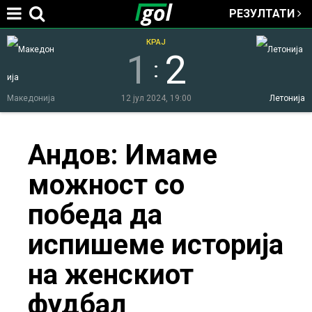
РЕЗУЛТАТИ
Jump to navigation
КРАЈ
1
2
:
Македонија
12 јул 2024, 19:00
Летонија
You
Андов: Имаме
можност со
are
победа да
here
испишеме историја
на женскиот
фудбал