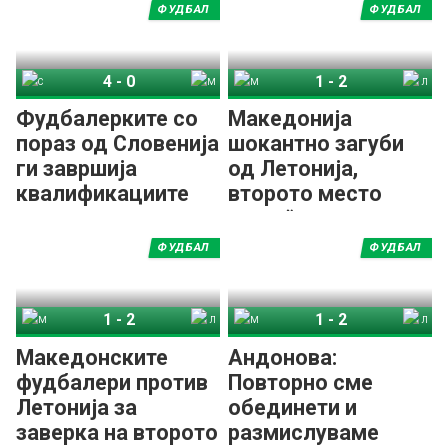
ФУДБАЛ
ФУДБАЛ
4
-
0
1
-
2
Словенија
Македонија
Македонија
Летонија
Фудбалерките со
Македонија
пораз од Словенија
шокантно загуби
ги завршија
од Летонија,
квалификациите
второто место
„виси“ во воздух
ФУДБАЛ
ФУДБАЛ
1
-
2
1
-
2
Македонија
Летонија
Македонија
Летонија
Македонските
Андонова:
фудбалери против
Повторно сме
Летонија за
обединети и
заверка на второто
размислуваме