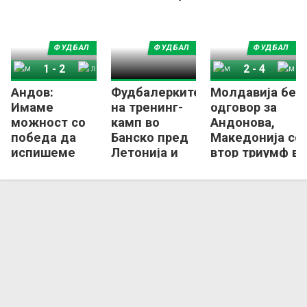
место
победнички
ФУДБАЛ
ФУДБАЛ
ФУДБАЛ
1
-
2
2
-
4
Андов:
Фудбалерките
Молдавија без
Македонија
Летонија
Молдавија
Македонија
Имаме
на тренинг-
одговор за
можност со
камп во
Андонова,
победа да
Банско пред
Македонија со
испишеме
Летонија и
втор триумф во
историја на
Словенија
квалификации
женскиот
за ЕП
фудбал