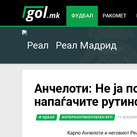
ФУДБАЛ
РАКОМЕТ
Реал Мадрид
You
Анчелоти: Не ја 
напаѓачите рутин
are
here
ФУДБАЛ
ИНТЕРКОНТИНЕНТАЛЕН КУП
19 ДЕКЕМВРИ
Карло Анчелоти и неговиот Ре