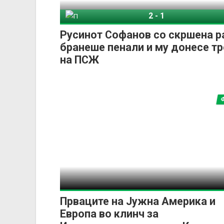
2
-
1
ПСЖ
Флам
Русинот Софанов со скршена р
бранеше пенали и му донесе тр
на ПСЖ
Прваците на Јужна Америка и
Европа во клинч за