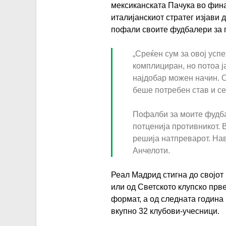
мексиканската Пачука во фина
италијанскиот стратег изјави
пофали своите фудбалери за 
„Среќен сум за овој усп
комплициран, но потоа 
најдобар можен начин. О
беше потребен став и се
Пофалби за моите фудбал
потценија противникот. 
решија натпреварот. Нави
Анчелоти.
Реал Мадрид стигна до својот
или од Светското клупско прв
формат, а од следната година
вкупно 32 клубови-учесници.