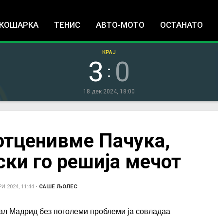
Jump to navigation
КОШАРКА
ТЕНИС
АВТО-МОТО
ОСТАНАТО
КРАЈ
3
0
:
18 дек 2024, 18:00
потценивме Пачука,
ски го решија мечот
 2024, 11:44
•
САШЕ ЉОЛЕС
ал Мадрид без поголеми проблеми ја совладаа