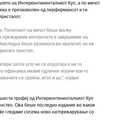
лето на Интерконтиненталниот Куп, а по мечот
 дека е презаоволен од перформансот и ги
пристапот.
ех. Почетокот на мечот беше малку
ја презедовме контролата и завршивме на
чигледна беше разликата во квалитет, но ни
риозен пристап.
ери затоа што не се опуштија и не го
Во офанзива имаме одлични играчи кои го
вачите се среќни, исто и јас“, изјави
 шести трофеј од Интерконтиненталниот Куп
енство. Ова беше последно издание во ваков
 ќе гледаме сосема ново натпреварување со