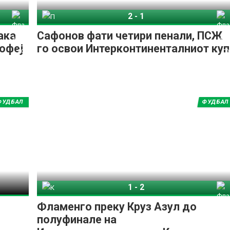
2
-
1
енго
ПСЖ
Фламенго
ака
Сафонов фати четири пенали, ПСЖ
офеј
го освои Интерконтиненталниот куп
ФУДБАЛ
ФУДБАЛ
1
-
2
Круз Азул
Фламенго
Фламенго преку Круз Азул до
полуфинале на