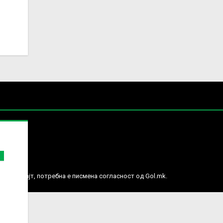
е права.
ј веб сајт, потребна е писмена согласност од Gol.mk.