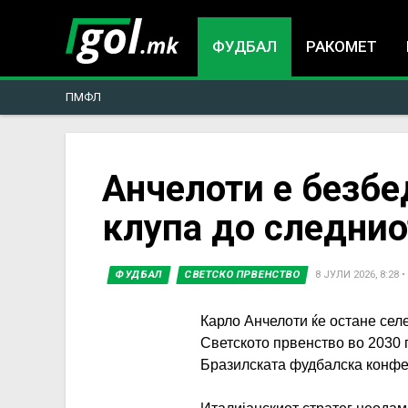
ФУДБАЛ
РАКОМЕТ
ПМФЛ
You
Анчелоти е безбе
клупа до следнио
are
here
ФУДБАЛ
СВЕТСКО ПРВЕНСТВО
8 ЈУЛИ 2026, 8:28
•
Карло Анчелоти ќе остане селе
Светското првенство во 2030 
Бразилската фудбалска конфе