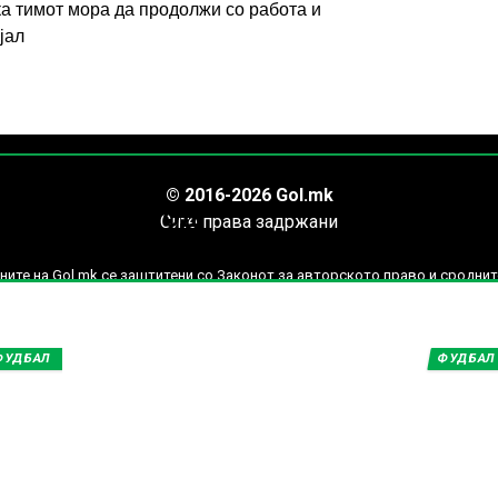
ка тимот мора да продолжи со работа и
јал
ИМПРЕСУМ
МАРКЕТИНГ
КОНТАКТ
RSS
© 2016-2026 Gol.mk
нови вести од
Сите права задржани
СКО ПРВЕНСТВО
ите на Gol.mk се заштитени со Законот за авторското право и сроднит
ли комерцијална употреба на текстови, фотографии или податоци од ово
ФУДБАЛ
ФУДБАЛ