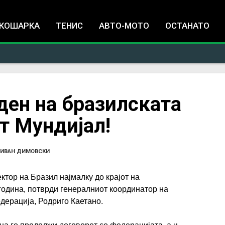
Jump to navigation
КОШАРКА
ТЕНИС
АВТО-МОТО
ОСТАНАТО
ден на бразилската
т Мундијал!
ИВАН ДИМОВСКИ
ктор на Бразил најмалку до крајот на
година, потврди генералниот координатор на
дерација, Родриго Каетано.