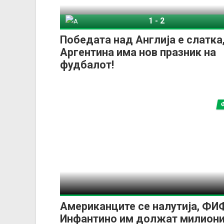
1
-
2
Англија
Арген
Победата над Англија е слатка
Аргентина има нов празник на
фудбалот!
Американците се налутија, ФИ
Инфантино им должат милион