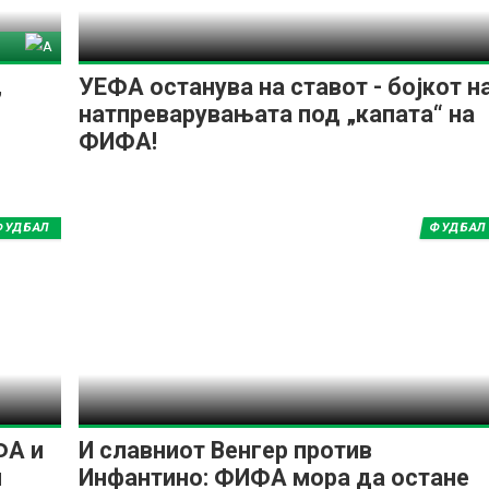
тина
,
УЕФА останува на ставот - бојкот н
натпреварувањата под „капата“ на
ФИФА!
ФУДБАЛ
ФУДБАЛ
ФА и
И славниот Венгер против
и
Инфантино: ФИФА мора да остане