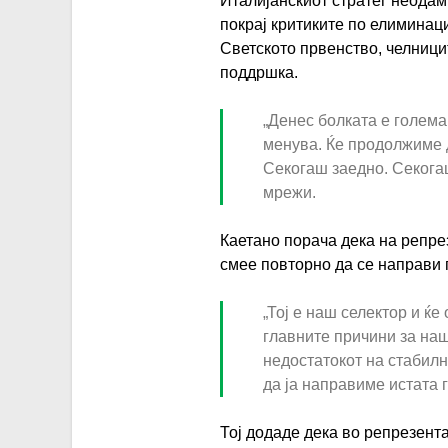
Италијанскиот стратег неодам
покрај критиките по елиминац
Светското првенство, челници
поддршка.
„Денес болката е голема
менува. Ќе продолжиме 
Секогаш заедно. Секога
мрежи.
Каетано порача дека на репре
смее повторно да се направи 
„Тој е наш селектор и ќе
главните причини за на
недостатокот на стабил
да ја направиме истата г
Тој додаде дека во репрезент