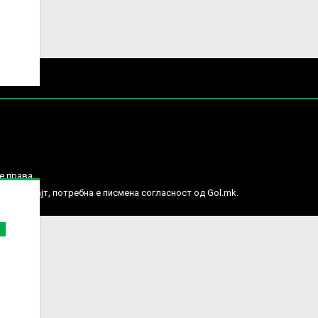
е права.
ј веб сајт, потребна е писмена согласност од Gol.mk.