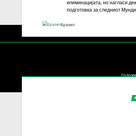
елиминацијата, но нагласи де
подготовка за следниот Мунди
Бразил
Нај
СВЕТ
Содржин
За секоја форма на распространување, репродукција и