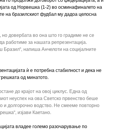
на го продолжи договорот со федерацијата, а и
ијата од Норвешка (1-2) во осминафиналето на
те на бразилскиот фудбал му дадоа целосна
, но довербата во она што го градиме не се
да работиме за нашата репрезентација.
ш Бразил“, напиша Анчелоти на социјалните
зентацијата ѝ е потребна стабилност и дека не
грешката од минатото.
 остане до крајот на овој циклус. Една од
шиот неуспех на ова Светско првенство беше
но и долгорочно водство. Не смееме повторно
решка“, изјави Каетано.
ацијата владее големо разочарување по