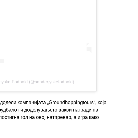
ИМПРЕСУМ
МАРКЕТИНГ
КОНТАКТ
RSS
© 2016-2026 Gol.mk
Сите права задржани
ите на Gol.mk се заштитени со Законот за авторското право и сроднит
rjyske Fodbold (@sonderjyskefodbold)
ли комерцијална употреба на текстови, фотографии или податоци од ово
додели компанијата „Groundhoppingtours“, која
фудбалот и доделувањето вакви награди на
остигна гол на овој натпревар, а игра како