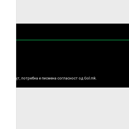
е права.
ј веб сајт, потребна е писмена согласност од Gol.mk.