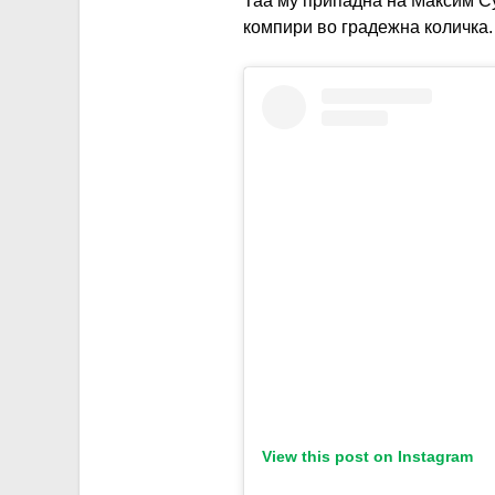
Таа му припадна на Максим Су
компири во градежна количка.
View this post on Instagram