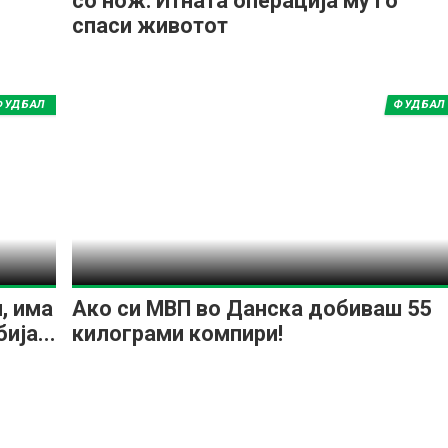
со нож: Итната операција му го
спаси животот
ФУДБАЛ
ФУДБАЛ
, има
Ако си МВП во Данска добиваш 55
ија...
килограми компири!