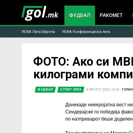
ФУДБАЛ
РАКОМЕТ
УЕФА Лига Европа
УЕФА Конференциска лига
You
ФОТО: Ако си МВ
килограми компи
are
here
ФУДБАЛ
СУПЕР ЛИГА
4 АВГУСТ 2025, 16:04
•
ГОРАН
Донекаде неверојатна вест ни
Сендерајске го победија фав
по натпреварот беше доделена