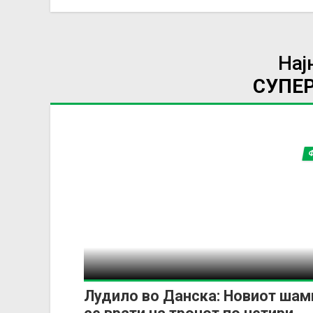
Нај
СУПЕР
Лудило во Данска: Новиот шам