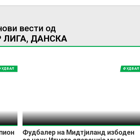
нови вести од
 ЛИГА, ДАНСКА
ФУДБАЛ
ФУДБАЛ
пион
Фудбалер на Мидтјиланд избоден