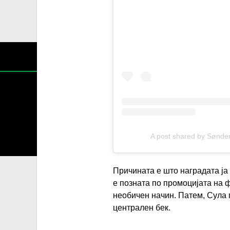
Содржин
A post shared by Sønde
За секоја форма на распространување, репродукција и
Причината е што наградата ја 
е позната по промоцијата на 
необичен начин. Патем, Сула п
централен бек.