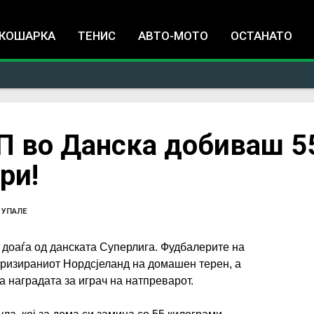
Jump to navigation
КОШАРКА
ТЕНИС
АВТО-МОТО
ОСТАНАТО
П во Данска добиваш 5
ри!
 УПАЛЕ
 доаѓа од данската Суперлига. Фудбалерите на
оризираниот Нордсјеланд на домашен терен, а
 наградата за играч на натпреварот.