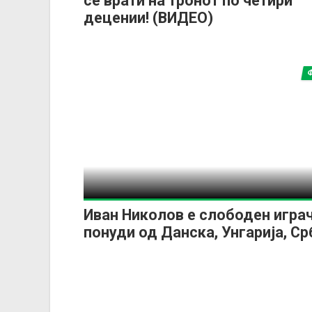
се врати на тронот по четири
децении! (ВИДЕО)
Иван Николов е слободен играч
понуди од Данска, Унгарија, Срб