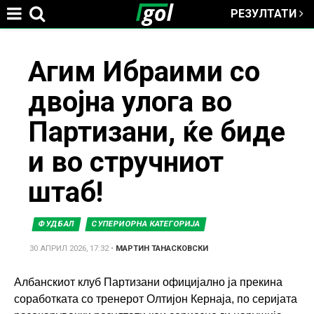
РЕЗУЛТАТИ
Jump to navigation
You
Агим Ибраими со
двојна улога во
are
Партизани, ќе биде
here
и во стручниот
штаб!
ФУДБАЛ
СУПЕРИОРНА КАТЕГОРИЈА
30 АПРИЛ 2026, 17:32
•
МАРТИН ТАНАСКОВСКИ
Албанскиот клуб Партизани официјално ја прекина
соработката со тренерот Олтијон Кернаја, по серијата