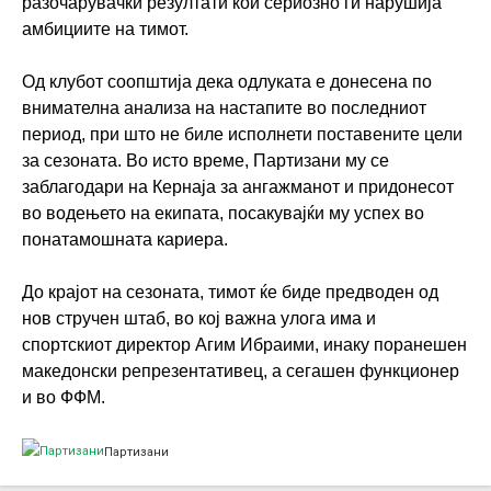
разочарувачки резултати кои сериозно ги нарушија
амбициите на тимот.
Од клубот соопштија дека одлуката е донесена по
внимателна анализа на настапите во последниот
период, при што не биле исполнети поставените цели
за сезоната. Во исто време, Партизани му се
заблагодари на Кернаја за ангажманот и придонесот
во водењето на екипата, посакувајќи му успех во
понатамошната кариера.
До крајот на сезоната, тимот ќе биде предводен од
нов стручен штаб, во кој важна улога има и
спортскиот директор Агим Ибраими, инаку поранешен
македонски репрезентативец, а сегашен функционер
и во ФФМ.
Партизани