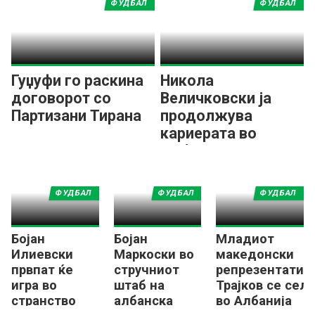
ФУДБАЛ
ФУДБАЛ
Гуџуфи го раскина
Никола
договорот со
Величковски ја
Партизани Тирана
продолжува
кариерата во
Албанија
ФУДБАЛ
ФУДБАЛ
ФУДБАЛ
Бојан
Бојан
Младиот
Илиевски
Маркоски во
македонски
првпат ќе
стручниот
репрезентатив
игра во
штаб на
Трајков се сел
странство
албанска
во Албанија