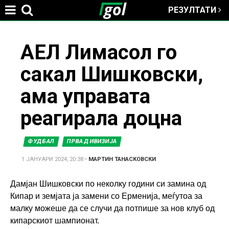
РЕЗУЛТАТИ
Jump to navigation
You
АЕЛ Лимасол го
сакал Шишковски,
are
ама управата
here
реагирала доцна
ФУДБАЛ
ПРВА ДИВИЗИЈА
1 ЈАНУАРИ 2024, 20:38
•
МАРТИН ТАНАСКОВСКИ
Дамјан Шишковски по неколку години си замина од
Кипар и земјата ја замени со Ерменија, меѓутоа за
малку можеше да се случи да потпише за нов клуб од
кипарскиот шампионат.