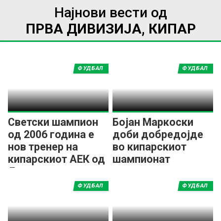
Најнови вести од
ПРВА ДИВИЗИЈА, КИПАР
ФУДБАЛ
ФУДБАЛ
Светски шампион
Бојан Маркоски
од 2006 година е
доби добредојде
нов тренер на
во кипарскиот
кипарскиот АЕК од
шампионат
Ларнака
ФУДБАЛ
ФУДБАЛ