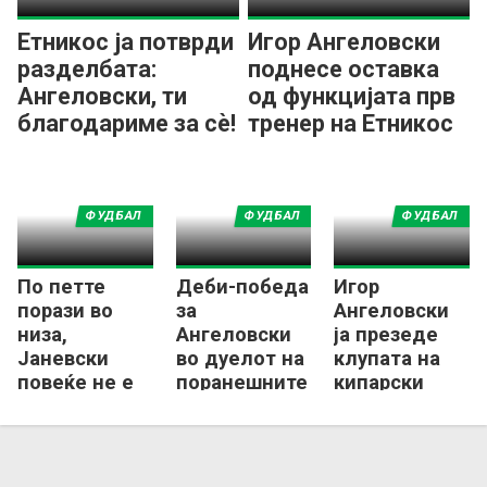
Етникос ја потврди
Игор Ангеловски
разделбата:
поднесе оставка
Ангеловски, ти
од функцијата прв
благодариме за сè!
тренер на Етникос
ФУДБАЛ
ФУДБАЛ
ФУДБАЛ
По петте
Деби-победа
Игор
порази во
за
Ангеловски
низа,
Ангеловски
ја презеде
Јаневски
во дуелот на
клупата на
повеќе не е
поранешните
кипарски
тренер на
македонски
Етникос, ќе
Красава
селектори на
работи со
Кипар
Милан
Илиевски