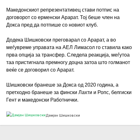
Македонскиот репрезентативец стави потпис на
договорот со ерменски Арарат. Тој беше член на
Докса пред да потпише со новиот клуб.
Додека Шишковски преговарал со Арарат, а во
меѓувреме управата на АЕЛ Лимасол го ставила како
прва опција за трансфер. Следела реакција, меѓутоа
таа пристигнала премногу доцна затоа што голманот
веќе се договорил со Арарат.
Шишковски бранеше за Докса од 2020 година, а
претходно бранеше за фински Лахти и Ропс, белгиски
Гент и македонски Работнички.
Дамјан Шишковски