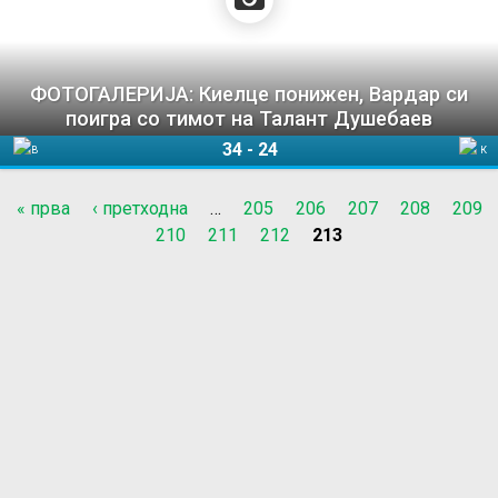
ФОТОГАЛЕРИЈА: Киелце понижен, Вардар си
поигра со тимот на Талант Душебаев
34
-
24
Вардар 1961
Киелце
« прва
‹ претходна
…
205
206
207
208
209
P
210
211
212
213
a
g
e
s