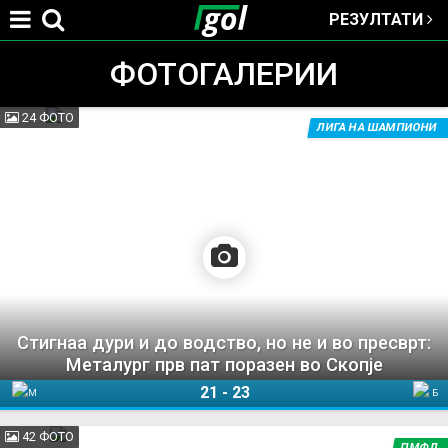
РЕЗУЛТАТИ
Jump to navigation
ФОТОГАЛЕРИИ
24 ФОТО
ЛИГА НА ШАМПИОНИ
You
are
here
Стигнаа дури и до водство, но не и во пресврт:
Металург прв пат поразен во Скопје
21
-
23
Металург
Баја Маре
42 ФОТО
ПМФЛ