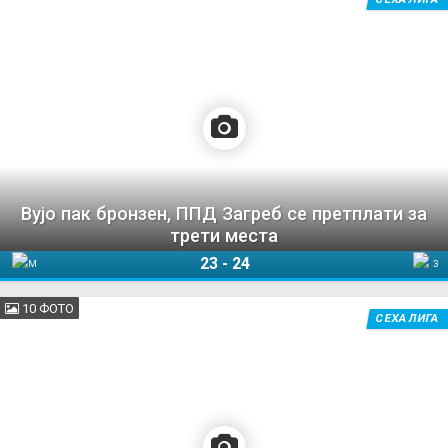
Вујо пак бронзен, ППД Загреб се претплати за
трети места
23
-
24
Мешков Брест
Загреб
10 ФОТО
СЕХА ЛИГА