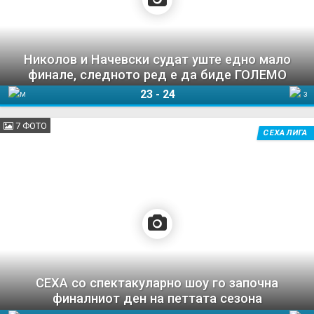
Николов и Начевски судат уште едно мало
финале, следното ред е да биде ГОЛЕМО
23
-
24
Мешков Брест
Загреб
7 ФОТО
СЕХА ЛИГА
СЕХА со спектакуларно шоу го започна
финалниот ден на петтата сезона