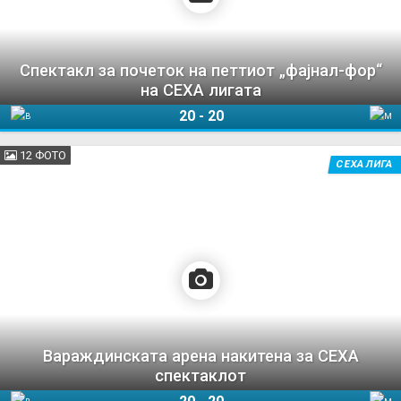
Спектакл за почеток на петтиот „фајнал-фор“
на СЕХА лигата
20
-
20
Веспрем
Мешков Брест
12 ФОТО
СЕХА ЛИГА
Вараждинската арена накитена за СЕХА
спектаклот