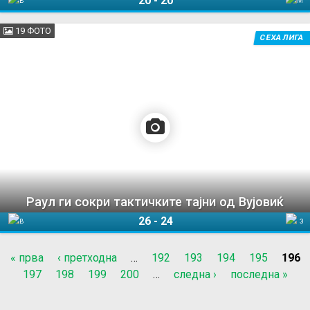
20
-
20
Веспрем
Мешков Брест
19 ФОТО
СЕХА ЛИГА
Раул ги сокри тактичките тајни од Вујовиќ
26
-
24
Вардар 1961
Загреб
« прва
‹ претходна
…
192
193
194
195
196
P
197
198
199
200
…
следна ›
последна »