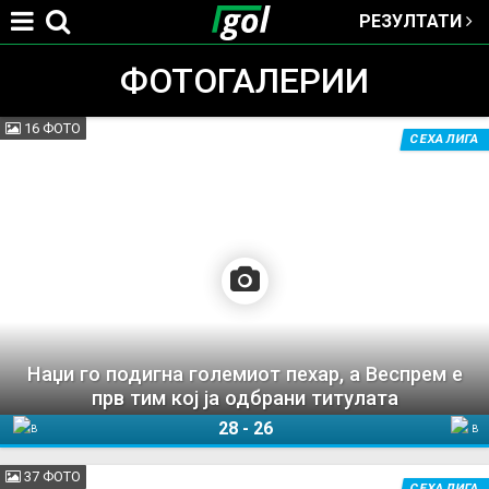
РЕЗУЛТАТИ
Jump to navigation
ФОТОГАЛЕРИИ
16 ФОТО
СЕХА ЛИГА
You
are
here
Наџи го подигна големиот пехар, а Веспрем е
прв тим кој ја одбрани титулата
28
-
26
Веспрем
Вардар 1961
37 ФОТО
СЕХА ЛИГА