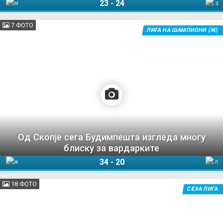
23
-
24
Мешков Брест
Загреб
7 ФОТО
ЛИГА НА ШАМПИОНИ (Ж)
Од Скопје сега Будимпешта изгледа многу
блиску за вардарките
34
-
20
ЖРК Вардар
Ларвик
18 ФОТО
СЕХА ЛИГА