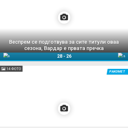
Веспрем се подготвува за сите титули оваа
сезона, Вардар е првата пречка
28
-
26
Веспрем
Вардар 1961
14 ФОТО
РАКОМЕТ