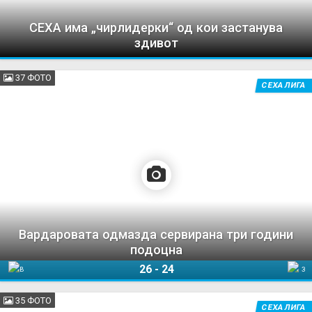
СЕХА има „чирлидерки“ од кои застанува
здивот
37 ФОТО
СЕХА ЛИГА
Вардаровата одмазда сервирана три години
подоцна
26
-
24
Вардар 1961
Загреб
35 ФОТО
СЕХА ЛИГА