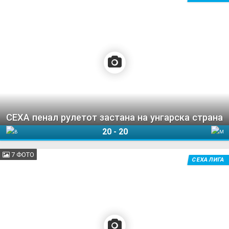
СЕХА пенал рулетот застана на унгарска страна
20
-
20
Веспрем
Мешков Брест
7 ФОТО
СЕХА ЛИГА