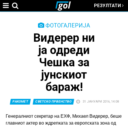
РЕЗУЛТАТИ
Jump to navigation
You
ФОТОГАЛЕРИЈА
Видерер ни
are
ја одреди
here
Чешка за
јунскиот
бараж!
РАКОМЕТ
СВЕТСКО ПРВЕНСТВО
31 ЈАНУАРИ 2016, 14:08
Генералниот секретар на ЕХФ, Михаел Видерер, беше
главниот актер во ждрепката за европската зона од