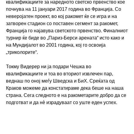
квалификациите за наредното светско првенство кое
почнува на 11 јaнуари 2017 година во Франција. Со
неверојатен проект, во кој ракомет ќе се игра и на
затворен стадион со поставен сегмент за ракомет,
Франција го најавува светското првенство. Финалниот
турнир ќе биде во „Париз-Берси арената“ исто како и
на Мундијалот во 2001 година, кој го освоија
„триколорите“.
Токму Видерер ни ја подари Чешка во
квалификациите и тоа во вториот извлечен пар,
веднаш по оној меѓу Шведска и БиХ. Среќата од
Краков можеме да констатираме дека беше на наша
страна. Сега следното е на ракометарите добро да се
подготват и да нè израдуваат со уште еден успех.