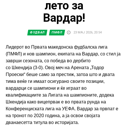
лето за
Вардар!
ФУДБАЛ
ПМФЛ
23 МАЈ 2026, 20:54
Лидерот во Првата македонска фудбалска лига
(ПМФЛ) и нов шампион, екипата на Вардар, со стил ја
заврши сезоната, со победа во дербито
со Шкендија (3-0). Овој меч на Арената „Тодор
Проески“ беше само за престиж, затоа што и двата
тима веќе ги имаат осигурано своите позиции,
вардарци се шампиони и ќе играат во
квалификациите за Лигата на шампионите, додека
Шкендија како вицепрвак е во првата рунда на
Конференциската лига на УЕФА. Вардар за првпат е
на тронот по 2020 година, а ја освои својата
дванаесетта титула во историјата.