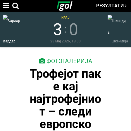
РЕЗУЛТАТИ
Jump to navigation
КРАЈ
3
0
:
Вардар
23 мај 2026, 18:00
Шкендија
You
ФОТОГАЛЕРИЈА
Трофејот пак
are
е кај
here
најтрофејнио
т – следи
европско