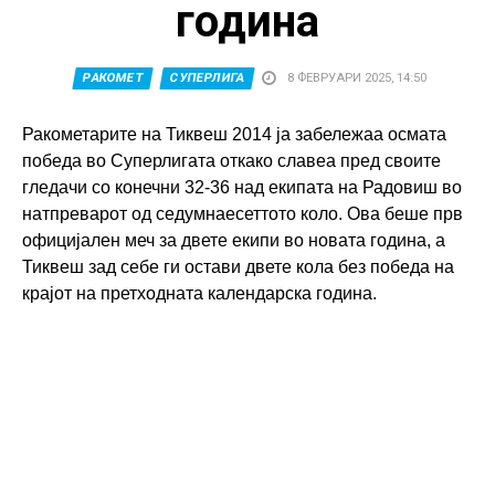
година
РАКОМЕТ
СУПЕРЛИГА
8 ФЕВРУАРИ 2025, 14:50
Ракометарите на Тиквеш 2014 ја забележаа осмата
победа во Суперлигата откако славеа пред своите
гледачи со конечни 32-36 над екипата на Радовиш во
натпреварот од седумнаесеттото коло. Ова беше прв
официјален меч за двете екипи во новата година, а
Тиквеш зад себе ги остави двете кола без победа на
крајот на претходната календарска година.