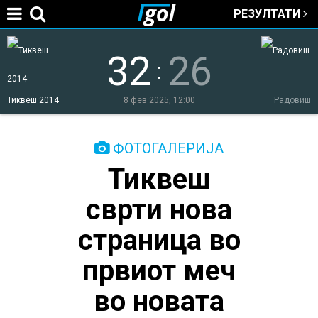
РЕЗУЛТАТИ
Jump to navigation
32
26
:
Тиквеш 2014
8 фев 2025, 12:00
Радовиш
You
ФОТОГАЛЕРИЈА
Тиквеш
are
сврти нова
here
страница во
првиот меч
во новата