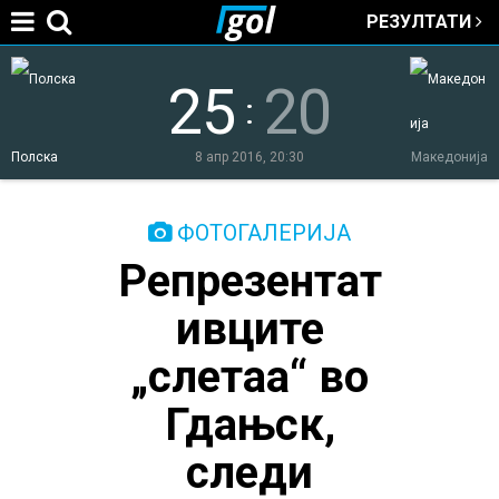
РЕЗУЛТАТИ
Jump to navigation
25
20
:
Полска
8 апр 2016, 20:30
Македонија
You
ФОТОГАЛЕРИЈА
Репрезентат
are
ивците
here
„слетаа“ во
Гдањск,
следи