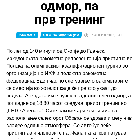
одмор, па
прв тренинг
РАКОМЕТ
ОИ КВАЛИФИКАЦИИ
7 АПРИЛ 2016, 13:19
По лет од 140 минути од Скопје до Гдањск,
македонската ракометна репрезентација пристигна во
Полска на олимпискиот квалификационен турнир во
организација на ИХФ и полската ракометна
федерација. Еден час по слетувањето ракометарите
се сместија во хотелот каде ќе претстојуваат до
недела. Агендата им е ручек и задолжителен одмор, а
попладне од 18.30 часот следува првиот тренинг во
„ЕРГО Арената“. Сите ракометари кои ги има на
располагање селекторот Обрван се здрави и меѓу нив
владее одлична атмосфера. Со автобус веќе
пристигнаа и членовите на „Фалангата“ кои патуваа