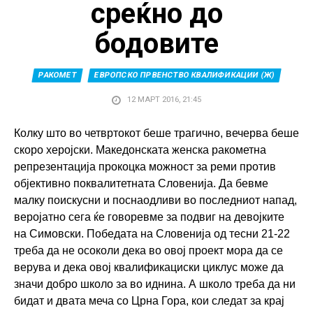
среќно до
бодовите
РАКОМЕТ
ЕВРОПСКО ПРВЕНСТВО КВАЛИФИКАЦИИ (Ж)
12 МАРТ 2016, 21:45
Колку што во четвртокот беше трагично, вечерва беше
скоро херојски. Македонската женска ракометна
репрезентација прокоцка можност за реми против
објективно поквалитетната Словенија. Да бевме
малку поискусни и поснаодливи во последниот напад,
веројатно сега ќе говоревме за подвиг на девојките
на Симовски. Победата на Словенија од тесни 21-22
треба да не осоколи дека во овој проект мора да се
верува и дека овој квалификациски циклус може да
значи добро школо за во иднина. А школо треба да ни
бидат и двата меча со Црна Гора, кои следат за крај