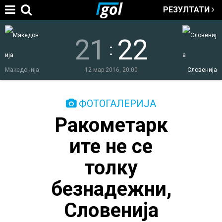
РЕЗУЛТАТИ
Jump to navigation
21
22
:
Македонија
12 мар 2016, 20:00
Словенија
You
ФОТОГАЛЕРИЈА
Ракометарк
are
ите не се
here
толку
безнадежни,
Словенија