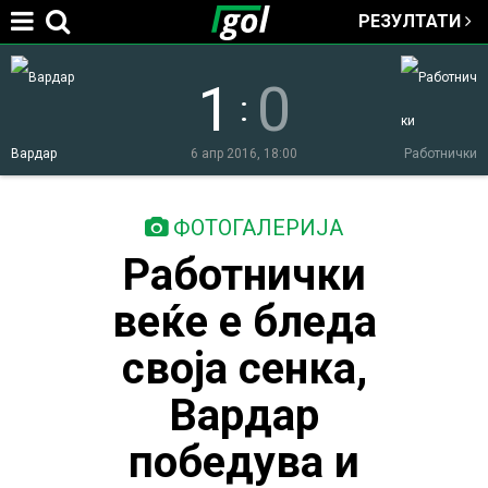
РЕЗУЛТАТИ
Jump to navigation
1
0
:
Вардар
6 апр 2016, 18:00
Работнички
You
ФОТОГАЛЕРИЈА
Работнички
are
веќе е бледа
here
своја сенка,
Вардар
победува и