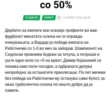
со 50%
ФУДБАЛ
ПМФЛ
6 АПРИЛ 2016, 20:33
Дербито на екипите кои освоија трофеите во мак-
фудбалот минатата сезона не ги оправда
очекувањата, а Вардар ја победи екипата на
Работнички со 1-0 во меч за заборав. Шампионот на
Седлоски прокнижи бодови за титула, а потроши и
уште едно коло со +5 на врвот. Дамир Којашевиќ се
покажа како полн погодок, а одбраната делува
непробојно за останатите прволигаши. По пет мечеви
без победа на Работнички му останува само Купот, за
оваа турболентна сезона по нешто добро да ја
памети.