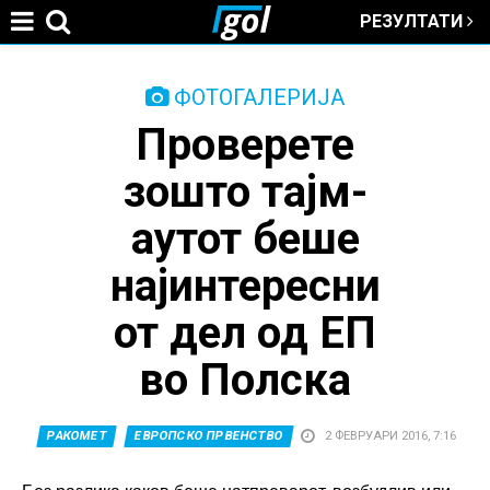
РЕЗУЛТАТИ
Jump to navigation
You
ФОТОГАЛЕРИЈА
Проверете
are
зошто тајм-
here
аутот беше
најинтересни
от дел од ЕП
во Полска
РАКОМЕТ
ЕВРОПСКО ПРВЕНСТВО
2 ФЕВРУАРИ 2016, 7:16