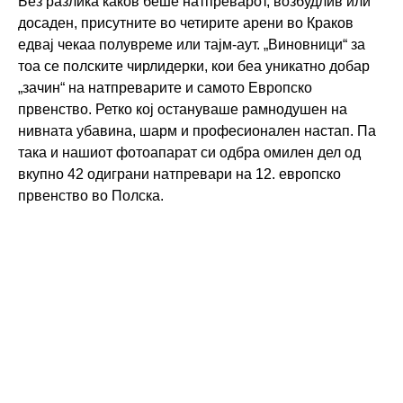
Без разлика каков беше натпреварот, возбудлив или
досаден, присутните во четирите арени во Краков
едвај чекаа полувреме или тајм-аут. „Виновници“ за
тоа се полските чирлидерки, кои беа уникатно добар
„зачин“ на натпреварите и самото Европско
првенство. Ретко кој остануваше рамнодушен на
нивната убавина, шарм и професионален настап. Па
така и нашиот фотоапарат си одбра омилен дел од
вкупно 42 одиграни натпревари на 12. европско
првенство во Полска.