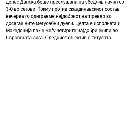
денес Данска беше преслушана на убедлив начин со
3-0 во сетови. Токму против скандинавскиот состав
вечерва го одигравме најдобриот натпревар во
досегашните меѓусебни дуели. Целта е исполнета и
Македонија пак е меѓу четирите најдобри екипи во
Европската лига. Следниот објектив е титулата.