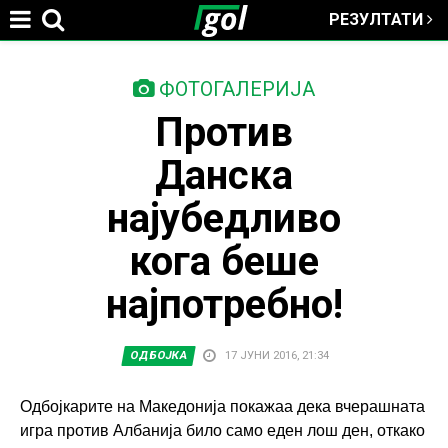
РЕЗУЛТАТИ
Jump to navigation
You
ФОТОГАЛЕРИЈА
Против
are
Данска
here
најубедливо
кога беше
најпотребно!
ОДБОЈКА
17 ЈУНИ 2016, 21:34
Одбојкарите на Македонија покажаа дека вчерашната
игра против Албанија било само еден лош ден, откако