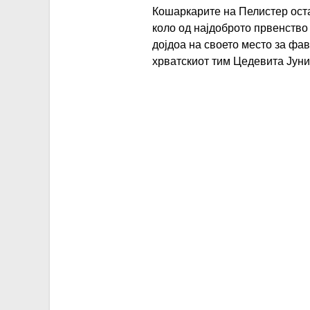
Кошаркарите на Пелистер оста
коло од најдоброто првенство
дојдоа на своето место за фа
хрватскиот тим Цедевита Јуни