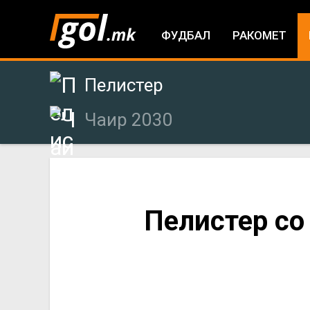
ФУДБАЛ
РАКОМЕТ
Пелистер
Чаир 2030
You
Пелистер со 
are
here