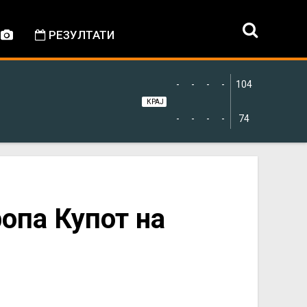
РЕЗУЛТАТИ
-
-
-
-
104
КРАЈ
-
-
-
-
74
ропа Купот на