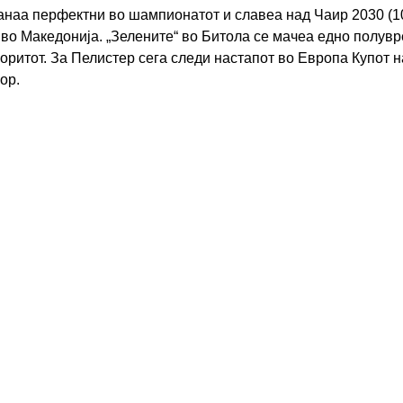
наа перфектни во шампионатот и славеа над Чаир 2030 (10
 во Македонија. „Зелените“ во Битола се мачеа едно полувр
воритот. За Пелистер сега следи настапот во Европа Купот 
ор.